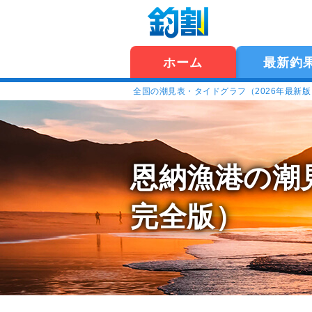
ホーム
最新釣
全国の潮見表・タイドグラフ（2026年最新
恩納漁港の潮
完全版）