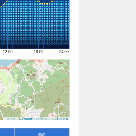
12:00
18:00
24:00
Leaflet
| ©
OpenStreetMap contributors
潮名