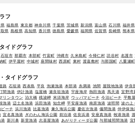
ラフ
形県
福島県
東京都
神奈川県
千葉県
茨城県
新潟県
富山県
石川県
福井県
鳥取県
島根県
高知県
香川県
徳島県
愛媛県
福岡県
佐賀県
長崎県
熊本県
タイドグラフ
石垣市
那覇市
本部町
竹富町
沖縄市
久米島町
今帰仁村
読谷村
名護市
納町
伊平屋村
中城村
座間味村
西原町
東村
渡嘉敷村
与那国町
八重瀬
・タイドグラフ
道路
石垣港
西表島
平良
泡瀬漁港
本部港
糸満港
池間
屋我地漁港
伊良
汀間漁港
伊計漁港
塩屋橋
瀬良垣漁港
宇座海岸
熱田漁港
馬天港
宜野湾
マリンタウン
泊大橋
残波岬
米須海岸
ウッパマビーチ
今泊ビーチ
平敷
根漁港
辺土名漁港
浜田漁港
知念岬
平安座漁港
南原漁港
波照間
波の上
内ビーチ
浜川漁港
比嘉漁港
兼久海浜公園
慶佐次漁港
儀間漁港
仲伊保漁
崎
宜名真漁港
ぎのわん海浜公園
前泊港
佐良浜港
安座真漁港
牧港漁港
漁港
新川鼻
新里漁港
志喜屋漁港
あがりティーダ公園
与那城照間漁港
宜