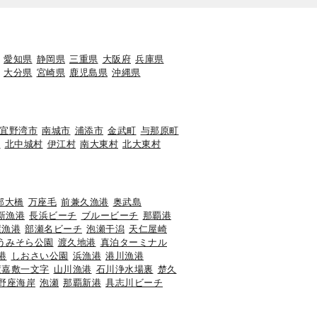
愛知県
静岡県
三重県
大阪府
兵庫県
大分県
宮崎県
鹿児島県
沖縄県
宜野湾市
南城市
浦添市
金武町
与那原町
町
北中城村
伊江村
南大東村
北大東村
部大橋
万座毛
前兼久漁港
奥武島
新漁港
長浜ビーチ
ブルービーチ
那覇港
屋漁港
部瀬名ビーチ
泡瀬干潟
天仁屋崎
うみそら公園
渡久地港
真泊ターミナル
港
しおさい公園
浜漁港
港川漁港
渡嘉敷一文字
山川漁港
石川浄水場裏
楚久
野座海岸
泡瀬
那覇新港
具志川ビーチ