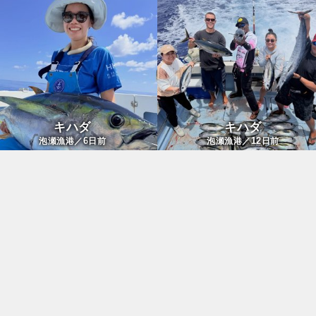
キハダ
キハダ
6
12
泡瀬漁港／
日前
泡瀬漁港／
日前