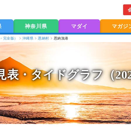
果
神奈川県
マダイ
マガジ
版・完全版）
沖縄県
恩納村
恩納漁港
見表
・タイドグラフ（20