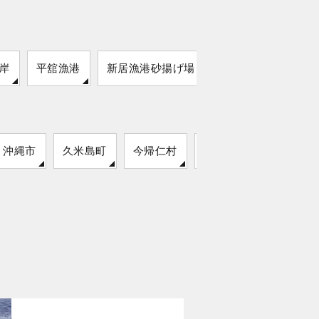
岸
平舘漁港
新居漁港砂揚げ場
沖縄市
久米島町
今帰仁村
読谷村
名護市