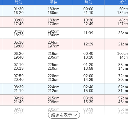
時刻
潮位
時刻
潮位
01:30
183cm
09:00
60c
16:20
160cm
21:10
132c
03:00
183cm
10:30
48c
17:40
173cm
22:49
127c
04:20
192cm
11:39
33cm
18:29
186cm
05:30
204cm
12:29
21cm
19:00
197cm
06:20
216cm
00:40
100c
19:40
205cm
13:10
14c
07:10
225cm
01:20
85cm
20:19
210cm
13:59
14cm
07:59
228cm
02:00
72cm
20:40
213cm
14:29
20cm
08:39
224cm
02:40
62cm
21:19
212cm
15:00
31cm
09:19
215cm
03:19
57cm
21:40
209cm
15:39
46cm
09:59
201cm
03:59
56cm
22:10
204cm
16:00
64cm
続きを表示