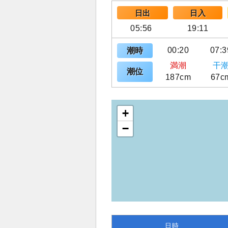
日出
日入
05:56
19:11
00:20
07:3
潮時
満潮
干
潮位
187cm
67c
+
−
日時