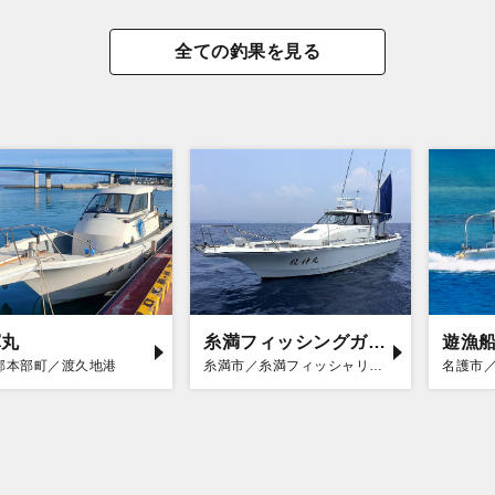
全ての釣果を見る
輝丸
糸満フィッシングガイド 龍神丸
遊漁
郡本部町／渡久地港
糸満市／糸満フィッシャリーナ
名護市