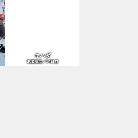
キハダ
14
泡瀬漁港／
日前