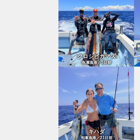
クロシビカマス
5
泡瀬漁港／
日前
キハダ
21
泡瀬漁港／
日前