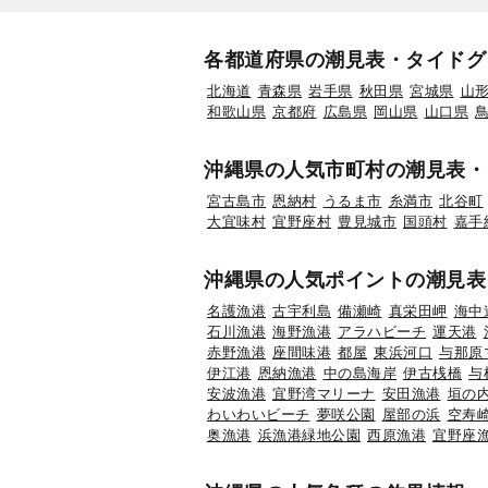
各都道府県の潮見表・タイドグ
北海道
青森県
岩手県
秋田県
宮城県
山
和歌山県
京都府
広島県
岡山県
山口県
沖縄県の人気市町村の潮見表・
宮古島市
恩納村
うるま市
糸満市
北谷町
大宜味村
宜野座村
豊見城市
国頭村
嘉手
沖縄県の人気ポイントの潮見表
名護漁港
古宇利島
備瀬崎
真栄田岬
海中
石川漁港
海野漁港
アラハビーチ
運天港
赤野漁港
座間味港
都屋
東浜河口
与那原
伊江港
恩納漁港
中の島海岸
伊古桟橋
与
安波漁港
宜野湾マリーナ
安田漁港
垣の
わいわいビーチ
夢咲公園
屋部の浜
空寿
奥漁港
浜漁港緑地公園
西原漁港
宜野座