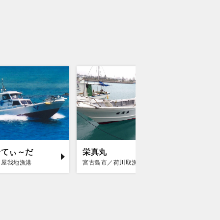
船てぃ～だ
栄真丸
八宝丸
／屋我地漁港
宮古島市／荷川取漁港
石垣市／石