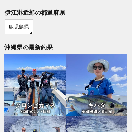
伊江港近郊の都道府県
鹿児島県
沖縄県の最新釣果
クロシビカマス
キハダ
7
8
泡瀬漁港／
日前
泡瀬漁港／
日前