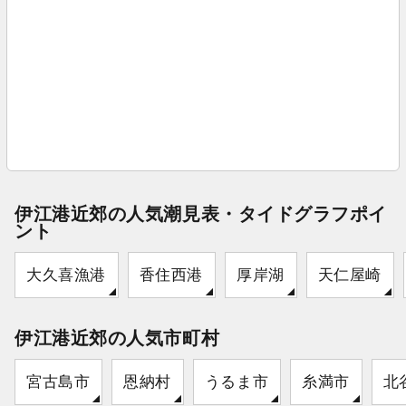
伊江港近郊の人気潮見表・タイドグラフポイ
ント
大久喜漁港
香住西港
厚岸湖
天仁屋崎
伊江港近郊の人気市町村
宮古島市
恩納村
うるま市
糸満市
北