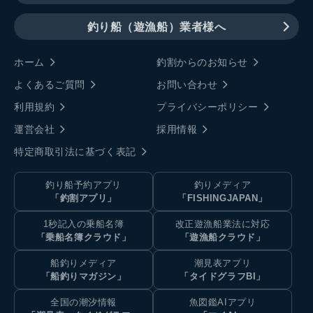
釣り船（遊漁船）業者様へ
ホーム
釣割からのお知らせ
よくあるご質問
お問い合わせ
利用規約
プライバシーポリシー
運営会社
採用情報
特定商取引法に基づく表記
釣り船予約アプリ
釣りメディア
「釣割アプリ」
「FISHINGJAPAN」
1秒記入の乗船名簿
改正遊漁船業法に対応
「乗船名簿クラウド」
「遊漁船クラウド」
船釣りメディア
潮見表アプリ
「船釣りマガジン」
「タイドグラフBI」
全国の潮汐情報
魚図鑑AIアプリ