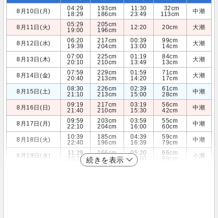
04:29
193cm
11:30
32cm
8月10日(月)
中潮
18:29
186cm
23:49
113cm
05:29
205cm
8月11日(火)
12:20
20cm
大潮
19:00
196cm
06:20
217cm
00:39
99cm
8月12日(水)
大潮
19:39
204cm
13:00
14cm
07:00
225cm
01:19
84cm
8月13日(木)
大潮
20:10
210cm
13:49
13cm
07:59
229cm
01:59
71cm
8月14日(金)
大潮
20:40
213cm
14:20
17cm
08:30
226cm
02:39
61cm
8月15日(土)
中潮
21:10
213cm
15:00
28cm
09:19
217cm
03:19
56cm
8月16日(日)
中潮
21:40
210cm
15:30
42cm
09:59
203cm
03:59
55cm
8月17日(月)
中潮
22:10
204cm
16:00
60cm
10:39
185cm
04:39
59cm
8月18日(火)
中潮
22:40
196cm
16:39
79cm
11:29
166cm
05:20
66cm
8月19日(水)
小潮
23:19
186cm
17:00
99cm
続きを表示