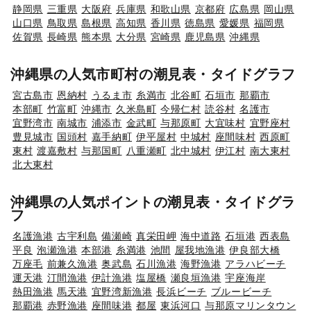
静岡県
三重県
大阪府
兵庫県
和歌山県
京都府
広島県
岡山県
山口県
鳥取県
島根県
高知県
香川県
徳島県
愛媛県
福岡県
佐賀県
長崎県
熊本県
大分県
宮崎県
鹿児島県
沖縄県
沖縄県の人気市町村の潮見表・タイドグラフ
宮古島市
恩納村
うるま市
糸満市
北谷町
石垣市
那覇市
本部町
竹富町
沖縄市
久米島町
今帰仁村
読谷村
名護市
宜野湾市
南城市
浦添市
金武町
与那原町
大宜味村
宜野座村
豊見城市
国頭村
嘉手納町
伊平屋村
中城村
座間味村
西原町
東村
渡嘉敷村
与那国町
八重瀬町
北中城村
伊江村
南大東村
北大東村
沖縄県の人気ポイントの潮見表・タイドグラ
フ
名護漁港
古宇利島
備瀬崎
真栄田岬
海中道路
石垣港
西表島
平良
泡瀬漁港
本部港
糸満港
池間
屋我地漁港
伊良部大橋
万座毛
前兼久漁港
奥武島
石川漁港
海野漁港
アラハビーチ
運天港
汀間漁港
伊計漁港
塩屋橋
瀬良垣漁港
宇座海岸
熱田漁港
馬天港
宜野湾新漁港
長浜ビーチ
ブルービーチ
那覇港
赤野漁港
座間味港
都屋
東浜河口
与那原マリンタウン