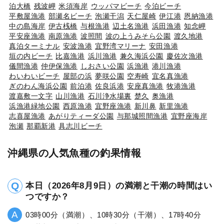
泊大橋
残波岬
米須海岸
ウッパマビーチ
今泊ビーチ
平敷屋漁港
部瀬名ビーチ
泡瀬干潟
天仁屋崎
伊江港
恩納漁港
中の島海岸
伊古桟橋
与根漁港
辺土名漁港
浜田漁港
知念岬
平安座漁港
南原漁港
波照間
波の上うみそら公園
渡久地港
真泊ターミナル
安波漁港
宜野湾マリーナ
安田漁港
垣の内ビーチ
比嘉漁港
浜川漁港
兼久海浜公園
慶佐次漁港
儀間漁港
仲伊保漁港
しおさい公園
浜漁港
港川漁港
わいわいビーチ
屋部の浜
夢咲公園
空寿崎
宜名真漁港
ぎのわん海浜公園
前泊港
佐良浜港
安座真漁港
牧港漁港
渡嘉敷一文字
山川漁港
石川浄水場裏
楚久
奥漁港
浜漁港緑地公園
西原漁港
宜野座漁港
新川鼻
新里漁港
志喜屋漁港
あがりティーダ公園
与那城照間漁港
宜野座海岸
泡瀬
那覇新港
具志川ビーチ
沖縄県の人気魚種の釣果情報
本日（2026年8月9日）の満潮と干潮の時間はい
つですか？
03時00分（満潮）、10時30分（干潮）、17時40分