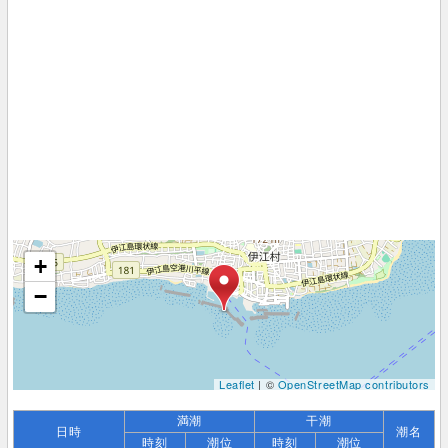
+
−
Leaflet
| ©
OpenStreetMap contributors
満潮
干潮
日時
潮名
時刻
潮位
時刻
潮位