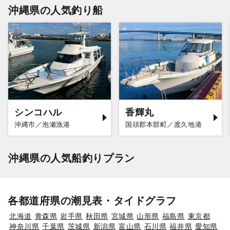
沖縄県の人気釣り船
シンコハル
香輝丸
沖縄市／泡瀬漁港
国頭郡本部町／渡久地港
沖縄県の人気船釣りプラン
各都道府県の潮見表・タイドグラフ
北海道
青森県
岩手県
秋田県
宮城県
山形県
福島県
東京都
神奈川県
千葉県
茨城県
新潟県
富山県
石川県
福井県
愛知県