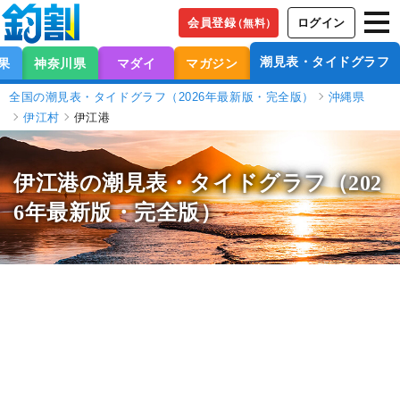
会員登録
ログイン
（無料）
潮見表・タイドグラフ
果
神奈川県
マダイ
マガジン
全国の潮見表・タイドグラフ（2026年最新版・完全版）
沖縄県
伊江村
伊江港
伊江港の潮見表
・タイドグラフ（202
6年最新版・完全版）