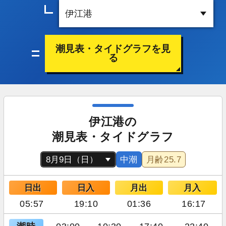
潮見表・タイドグラフを見
る
伊江港の
潮見表・タイドグラフ
中潮
月齢
25.7
日出
日入
月出
月入
05:57
19:10
01:36
16:17