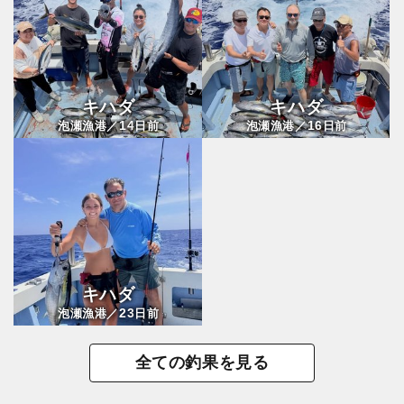
キハダ
キハダ
14
16
泡瀬漁港／
日前
泡瀬漁港／
日前
キハダ
23
泡瀬漁港／
日前
全ての釣果を見る