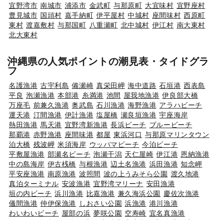
宜野湾市
南城市
浦添市
金武町
与那原町
大宜味村
宜野座村
豊見城市
国頭村
嘉手納町
伊平屋村
中城村
座間味村
西原町
東村
渡嘉敷村
与那国町
八重瀬町
北中城村
伊江村
南大東村
北大東村
沖縄県の人気ポイントの潮見表・タイドグラ
フ
名護漁港
古宇利島
備瀬崎
真栄田岬
海中道路
石垣港
西表島
平良
泡瀬漁港
本部港
糸満港
池間
屋我地漁港
伊良部大橋
万座毛
前兼久漁港
奥武島
石川漁港
海野漁港
アラハビーチ
運天港
汀間漁港
伊計漁港
塩屋橋
瀬良垣漁港
宇座海岸
熱田漁港
馬天港
宜野湾新漁港
長浜ビーチ
ブルービーチ
那覇港
赤野漁港
座間味港
都屋
東浜河口
与那原マリンタウン
泊大橋
残波岬
米須海岸
ウッパマビーチ
今泊ビーチ
平敷屋漁港
部瀬名ビーチ
泡瀬干潟
天仁屋崎
伊江港
恩納漁港
中の島海岸
伊古桟橋
与根漁港
辺土名漁港
浜田漁港
知念岬
平安座漁港
南原漁港
波照間
波の上うみそら公園
渡久地港
真泊ターミナル
安波漁港
宜野湾マリーナ
安田漁港
垣の内ビーチ
浜川漁港
比嘉漁港
兼久海浜公園
慶佐次漁港
儀間漁港
仲伊保漁港
しおさい公園
浜漁港
港川漁港
わいわいビーチ
屋部の浜
夢咲公園
空寿崎
宜名真漁港