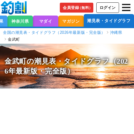
会員登録
ログイン
（無料）
潮見表・タイドグラフ
果
神奈川県
マダイ
マガジン
全国の潮見表・タイドグラフ（2026年最新版・完全版）
沖縄県
金武町
金武町の潮見表
・タイドグラフ（202
6年最新版・完全版）