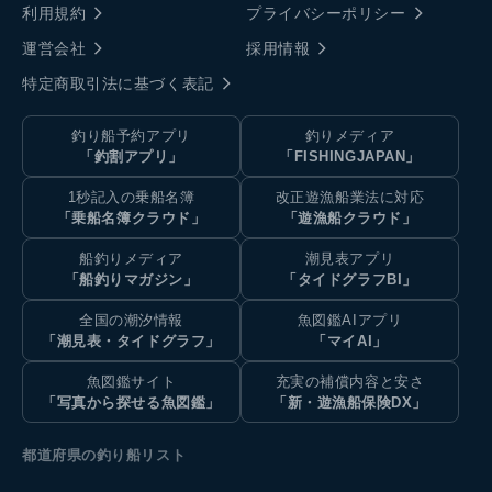
利用規約
プライバシーポリシー
運営会社
採用情報
特定商取引法に基づく表記
釣り船予約アプリ
釣りメディア
「釣割アプリ」
「FISHINGJAPAN」
1秒記入の乗船名簿
改正遊漁船業法に対応
「乗船名簿クラウド」
「遊漁船クラウド」
船釣りメディア
潮見表アプリ
「船釣りマガジン」
「タイドグラフBI」
全国の潮汐情報
魚図鑑AIアプリ
「潮見表・タイドグラフ」
「マイAI」
魚図鑑サイト
充実の補償内容と安さ
「写真から探せる魚図鑑」
「新・遊漁船保険DX」
都道府県の釣り船リスト