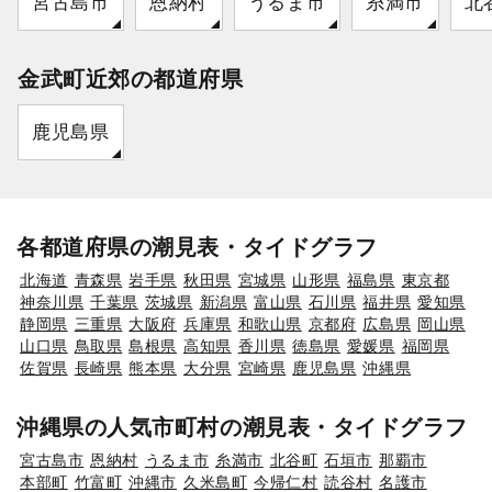
宮古島市
恩納村
うるま市
糸満市
北
金武町近郊の都道府県
鹿児島県
各都道府県の潮見表・タイドグラフ
北海道
青森県
岩手県
秋田県
宮城県
山形県
福島県
東京都
神奈川県
千葉県
茨城県
新潟県
富山県
石川県
福井県
愛知県
静岡県
三重県
大阪府
兵庫県
和歌山県
京都府
広島県
岡山県
山口県
鳥取県
島根県
高知県
香川県
徳島県
愛媛県
福岡県
佐賀県
長崎県
熊本県
大分県
宮崎県
鹿児島県
沖縄県
沖縄県の人気市町村の潮見表・タイドグラフ
宮古島市
恩納村
うるま市
糸満市
北谷町
石垣市
那覇市
本部町
竹富町
沖縄市
久米島町
今帰仁村
読谷村
名護市