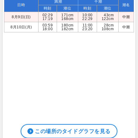
満潮
干潮
日時
潮名
時刻
潮位
時刻
潮位
02:29
171cm
10:00
43cm
8月9日(日)
中潮
17:19
168cm
22:29
122cm
03:59
180cm
11:00
28cm
8月10日(月)
中潮
18:00
182cm
23:20
108cm
この場所のタイドグラフを見る