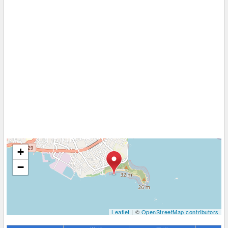
+
−
Leaflet
| ©
OpenStreetMap contributors