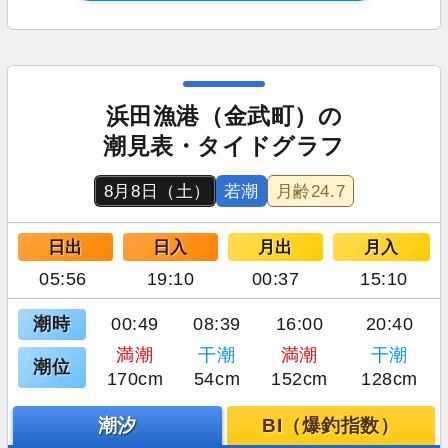
浜田漁港（金武町）の
潮見表・タイドグラフ
8月8日（土）
若潮
月齢
24.7
日出
日入
月出
月入
05:56
19:10
00:37
15:10
潮時
00:49
08:39
16:00
20:40
満潮
干潮
満潮
干潮
潮位
170cm
54cm
152cm
128cm
潮汐
BI（爆釣指数）