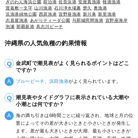
ぎのわん海浜公園
前泊港
佐良浜港
安座真漁港
牧港漁港
渡嘉敷一文字
山川漁港
石川浄水場裏
楚久
奥漁港
浜漁港緑地公園
西原漁港
宜野座漁港
新川鼻
新里漁港
志喜屋漁港
あがりティーダ公園
与那城照間漁港
宜野座海岸
泡瀬
那覇新港
具志川ビーチ
沖縄県の人気魚種の釣果情報
金武町で潮見表がよく見られるポイントはどこ
ですか？
ブルービーチ
、
浜田漁港
がよく見られています。
潮見表やタイドグラフに表示されている大潮や
小潮とは何ですか？
海の満ち引きは6時間ごとに繰り返され、地球と月の位
置によってその差が大きいときと小さいときが発生し
ます。差が最も大きいときが大潮、最も小さいときが