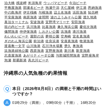
泊大橋
残波岬
米須海岸
ウッパマビーチ
今泊ビーチ
平敷屋漁港
部瀬名ビーチ
泡瀬干潟
天仁屋崎
伊江港
恩納漁港
中の島海岸
伊古桟橋
与根漁港
辺土名漁港
浜田漁港
知念岬
平安座漁港
南原漁港
波照間
波の上うみそら公園
渡久地港
真泊ターミナル
安波漁港
宜野湾マリーナ
安田漁港
垣の内ビーチ
浜川漁港
比嘉漁港
兼久海浜公園
慶佐次漁港
儀間漁港
仲伊保漁港
しおさい公園
浜漁港
港川漁港
わいわいビーチ
屋部の浜
夢咲公園
空寿崎
宜名真漁港
ぎのわん海浜公園
前泊港
佐良浜港
安座真漁港
牧港漁港
渡嘉敷一文字
山川漁港
石川浄水場裏
楚久
奥漁港
浜漁港緑地公園
西原漁港
宜野座漁港
新川鼻
新里漁港
志喜屋漁港
あがりティーダ公園
与那城照間漁港
宜野座海岸
泡瀬
那覇新港
具志川ビーチ
沖縄県の人気魚種の釣果情報
本日（2026年8月8日）の満潮と干潮の時間はい
つですか？
01時29分（満潮）、09時00分（干潮）、16時20分