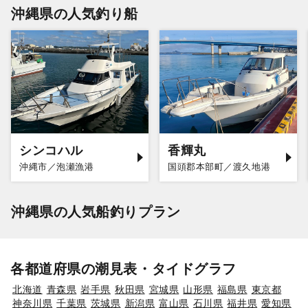
沖縄県の人気釣り船
シンコハル
香輝丸
沖縄市／泡瀬漁港
国頭郡本部町／渡久地港
沖縄県の人気船釣りプラン
各都道府県の潮見表・タイドグラフ
北海道
青森県
岩手県
秋田県
宮城県
山形県
福島県
東京都
神奈川県
千葉県
茨城県
新潟県
富山県
石川県
福井県
愛知県