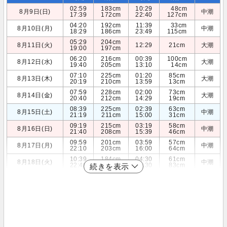
02:59
183cm
10:29
48cm
8月9日(日)
中潮
17:39
172cm
22:40
127cm
04:20
192cm
11:39
33cm
8月10日(月)
中潮
18:29
186cm
23:49
115cm
05:29
204cm
8月11日(火)
12:29
21cm
大潮
19:00
197cm
06:20
216cm
00:39
100cm
8月12日(水)
大潮
19:40
205cm
13:10
14cm
07:10
225cm
01:20
85cm
8月13日(木)
大潮
20:19
210cm
13:59
13cm
07:59
228cm
02:00
73cm
8月14日(金)
大潮
20:40
212cm
14:29
19cm
08:39
225cm
02:39
63cm
8月15日(土)
中潮
21:19
211cm
15:00
31cm
09:19
215cm
03:19
58cm
8月16日(日)
中潮
21:40
208cm
15:39
46cm
09:59
201cm
03:59
57cm
8月17日(月)
中潮
22:10
203cm
16:00
64cm
10:39
184cm
04:30
61cm
8月18日(火)
中潮
22:40
196cm
16:30
83cm
続きを表示