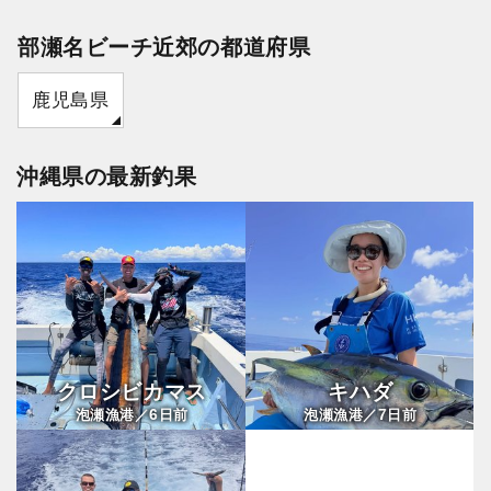
部瀬名ビーチ近郊の都道府県
鹿児島県
沖縄県の最新釣果
クロシビカマス
キハダ
6
7
泡瀬漁港／
日前
泡瀬漁港／
日前