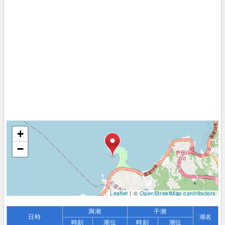
+
−
Leaflet
| ©
OpenStreetMap contributors
満潮
干潮
日時
潮名
時刻
潮位
時刻
潮位