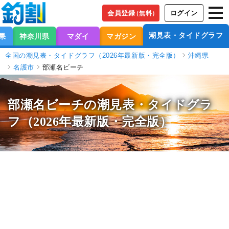
会員登録
ログイン
（無料）
潮見表・タイドグラフ
果
神奈川県
マダイ
マガジン
全国の潮見表・タイドグラフ（2026年最新版・完全版）
沖縄県
名護市
部瀬名ビーチ
部瀬名ビーチの潮見表
・タイドグラ
フ（2026年最新版・完全版）