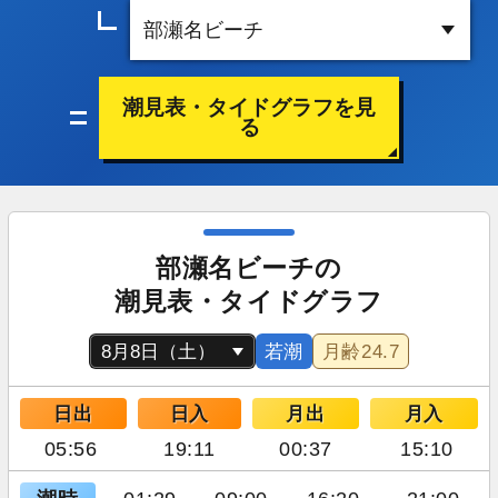
潮見表・タイドグラフを見
る
部瀬名ビーチの
潮見表・タイドグラフ
若潮
月齢
24.7
日出
日入
月出
月入
05:56
19:11
00:37
15:10