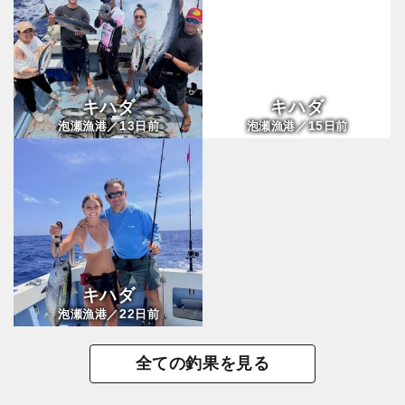
キハダ
キハダ
13
15
泡瀬漁港／
日前
泡瀬漁港／
日前
キハダ
22
泡瀬漁港／
日前
全ての釣果を見る