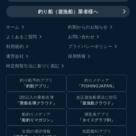
釣り船（遊漁船）業者様へ
ホーム
釣割からのお知らせ
よくあるご質問
お問い合わせ
利用規約
プライバシーポリシー
運営会社
採用情報
特定商取引法に基づく表記
釣り船予約アプリ
釣りメディア
「釣割アプリ」
「FISHINGJAPAN」
1秒記入の乗船名簿
改正遊漁船業法に対応
「乗船名簿クラウド」
「遊漁船クラウド」
船釣りメディア
潮見表アプリ
「船釣りマガジン」
「タイドグラフBI」
全国の潮汐情報
魚図鑑AIアプリ