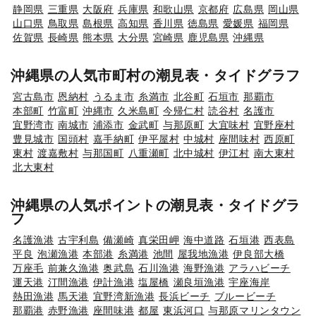
静岡県
三重県
大阪府
兵庫県
和歌山県
京都府
広島県
岡山県
山口県
鳥取県
島根県
高知県
香川県
徳島県
愛媛県
福岡県
佐賀県
長崎県
熊本県
大分県
宮崎県
鹿児島県
沖縄県
沖縄県の人気市町村の潮見表・タイドグラフ
宮古島市
恩納村
うるま市
糸満市
北谷町
石垣市
那覇市
本部町
竹富町
沖縄市
久米島町
今帰仁村
読谷村
名護市
宜野湾市
南城市
浦添市
金武町
与那原町
大宜味村
宜野座村
豊見城市
国頭村
嘉手納町
伊平屋村
中城村
座間味村
西原町
東村
渡嘉敷村
与那国町
八重瀬町
北中城村
伊江村
南大東村
北大東村
沖縄県の人気ポイントの潮見表・タイドグラ
フ
名護漁港
古宇利島
備瀬崎
真栄田岬
海中道路
石垣港
西表島
平良
泡瀬漁港
本部港
糸満港
池間
屋我地漁港
伊良部大橋
万座毛
前兼久漁港
奥武島
石川漁港
海野漁港
アラハビーチ
運天港
汀間漁港
伊計漁港
塩屋橋
瀬良垣漁港
宇座海岸
熱田漁港
馬天港
宜野湾新漁港
長浜ビーチ
ブルービーチ
那覇港
赤野漁港
座間味港
都屋
東浜河口
与那原マリンタウン