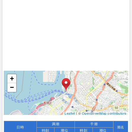
+
−
Leaflet
| ©
OpenStreetMap contributors
満潮
干潮
日時
潮名
時刻
潮位
時刻
潮位