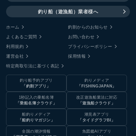
釣り船（遊漁船）業者様へ
ホーム
釣割からのお知らせ
よくあるご質問
お問い合わせ
利用規約
プライバシーポリシー
運営会社
採用情報
特定商取引法に基づく表記
釣り船予約アプリ
釣りメディア
「釣割アプリ」
「FISHINGJAPAN」
1秒記入の乗船名簿
改正遊漁船業法に対応
「乗船名簿クラウド」
「遊漁船クラウド」
船釣りメディア
潮見表アプリ
「船釣りマガジン」
「タイドグラフBI」
全国の潮汐情報
魚図鑑AIアプリ