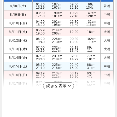
01:30
187cm
09:00
60cm
8月8日(土)
若潮
16:19
167cm
21:10
134cm
03:00
190cm
10:29
47cm
8月9日(日)
中潮
17:30
181cm
22:40
128cm
04:20
201cm
11:30
31cm
8月10日(月)
中潮
18:20
195cm
23:49
116cm
05:29
214cm
8月11日(火)
12:20
18cm
大潮
19:00
206cm
06:20
226cm
00:39
102cm
8月12日(水)
大潮
19:40
213cm
13:00
11cm
07:00
232cm
01:19
89cm
8月13日(木)
大潮
20:19
217cm
13:49
11cm
07:59
231cm
02:00
77cm
8月14日(金)
大潮
20:40
218cm
14:29
18cm
08:39
225cm
02:40
68cm
8月15日(土)
中潮
21:19
216cm
15:00
31cm
09:19
213cm
03:19
63cm
8月16日(日)
中潮
21:40
212cm
15:30
47cm
09:59
198cm
03:59
61cm
8月17日(月)
中潮
22:00
207cm
16:00
66cm
続きを表示