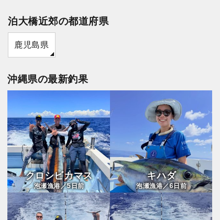
泊大橋近郊の都道府県
鹿児島県
沖縄県の最新釣果
クロシビカマス
キハダ
5
6
泡瀬漁港／
日前
泡瀬漁港／
日前