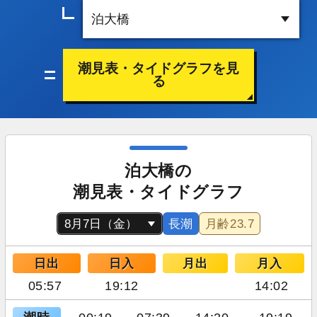
潮見表・タイドグラフを見
る
泊大橋の
潮見表・タイドグラフ
長潮
月齢
23.7
日出
日入
月出
月入
05:57
19:12
14:02