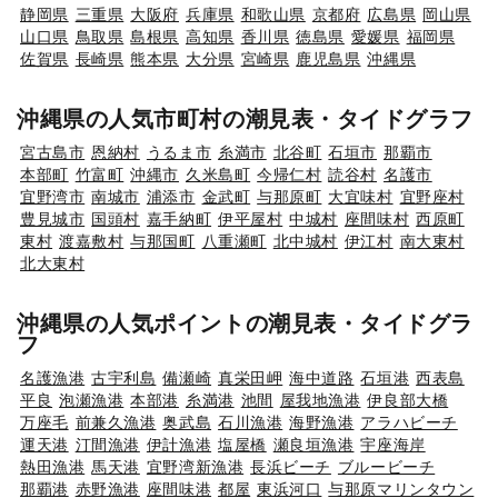
静岡県
三重県
大阪府
兵庫県
和歌山県
京都府
広島県
岡山県
山口県
鳥取県
島根県
高知県
香川県
徳島県
愛媛県
福岡県
佐賀県
長崎県
熊本県
大分県
宮崎県
鹿児島県
沖縄県
沖縄県の人気市町村の潮見表・タイドグラフ
宮古島市
恩納村
うるま市
糸満市
北谷町
石垣市
那覇市
本部町
竹富町
沖縄市
久米島町
今帰仁村
読谷村
名護市
宜野湾市
南城市
浦添市
金武町
与那原町
大宜味村
宜野座村
豊見城市
国頭村
嘉手納町
伊平屋村
中城村
座間味村
西原町
東村
渡嘉敷村
与那国町
八重瀬町
北中城村
伊江村
南大東村
北大東村
沖縄県の人気ポイントの潮見表・タイドグラ
フ
名護漁港
古宇利島
備瀬崎
真栄田岬
海中道路
石垣港
西表島
平良
泡瀬漁港
本部港
糸満港
池間
屋我地漁港
伊良部大橋
万座毛
前兼久漁港
奥武島
石川漁港
海野漁港
アラハビーチ
運天港
汀間漁港
伊計漁港
塩屋橋
瀬良垣漁港
宇座海岸
熱田漁港
馬天港
宜野湾新漁港
長浜ビーチ
ブルービーチ
那覇港
赤野漁港
座間味港
都屋
東浜河口
与那原マリンタウン