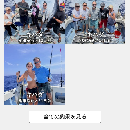
キハダ
キハダ
12
14
泡瀬漁港／
日前
泡瀬漁港／
日前
キハダ
21
泡瀬漁港／
日前
全ての釣果を見る