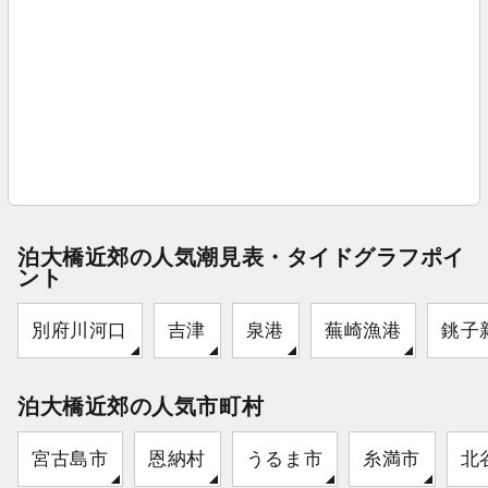
泊大橋近郊の人気潮見表・タイドグラフポイ
ント
別府川河口
吉津
泉港
蕪崎漁港
銚子
泊大橋近郊の人気市町村
宮古島市
恩納村
うるま市
糸満市
北