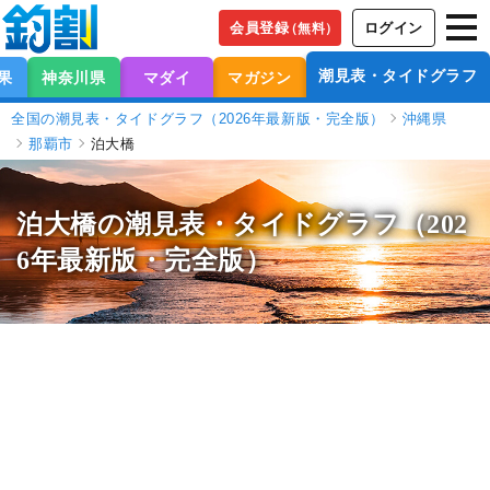
会員登録
ログイン
（無料）
潮見表・タイドグラフ
果
神奈川県
マダイ
マガジン
全国の潮見表・タイドグラフ（2026年最新版・完全版）
沖縄県
那覇市
泊大橋
泊大橋の潮見表
・タイドグラフ（202
6年最新版・完全版）