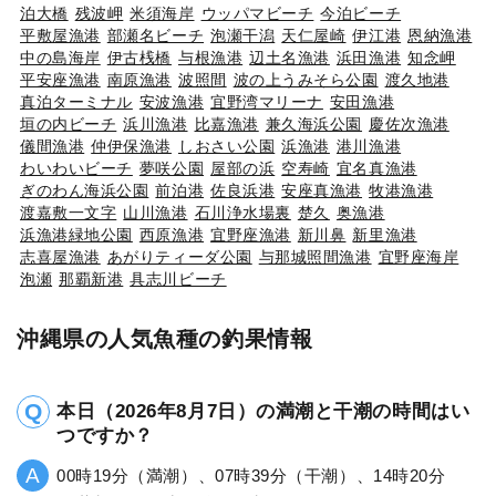
泊大橋
残波岬
米須海岸
ウッパマビーチ
今泊ビーチ
平敷屋漁港
部瀬名ビーチ
泡瀬干潟
天仁屋崎
伊江港
恩納漁港
中の島海岸
伊古桟橋
与根漁港
辺土名漁港
浜田漁港
知念岬
平安座漁港
南原漁港
波照間
波の上うみそら公園
渡久地港
真泊ターミナル
安波漁港
宜野湾マリーナ
安田漁港
垣の内ビーチ
浜川漁港
比嘉漁港
兼久海浜公園
慶佐次漁港
儀間漁港
仲伊保漁港
しおさい公園
浜漁港
港川漁港
わいわいビーチ
夢咲公園
屋部の浜
空寿崎
宜名真漁港
ぎのわん海浜公園
前泊港
佐良浜港
安座真漁港
牧港漁港
渡嘉敷一文字
山川漁港
石川浄水場裏
楚久
奥漁港
浜漁港緑地公園
西原漁港
宜野座漁港
新川鼻
新里漁港
志喜屋漁港
あがりティーダ公園
与那城照間漁港
宜野座海岸
泡瀬
那覇新港
具志川ビーチ
沖縄県の人気魚種の釣果情報
本日（2026年8月7日）の満潮と干潮の時間はい
つですか？
00時19分（満潮）、07時39分（干潮）、14時20分