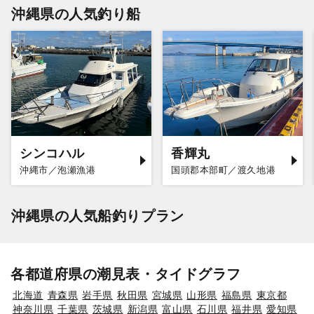
沖縄県の人気釣り船
シンコハル
香輝丸
沖縄市／泡瀬漁港
国頭郡本部町／渡久地港
沖縄県の人気船釣りプラン
各都道府県の潮見表・タイドグラフ
北海道
青森県
岩手県
秋田県
宮城県
山形県
福島県
東京都
神奈川県
千葉県
茨城県
新潟県
富山県
石川県
福井県
愛知県