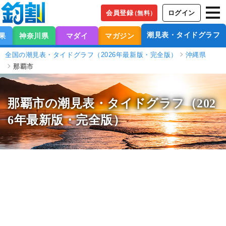
会員登録
ログイン
（無料）
潮見表・タイドグラフ
果
神奈川県
マダイ
マガジン
全国の潮見表・タイドグラフ（2026年最新版・完全版）
沖縄県
那覇市
那覇市の潮見表
・タイドグラフ（202
6年最新版・完全版）