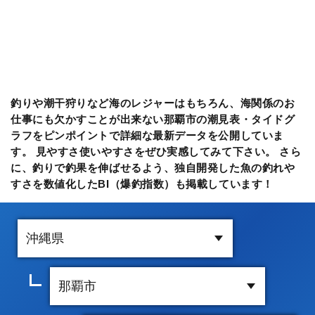
釣りや潮干狩りなど海のレジャーはもちろん、海関係のお
仕事にも欠かすことが出来ない那覇市の潮見表・タイドグ
ラフをピンポイントで詳細な最新データを公開していま
す。 見やすさ使いやすさをぜひ実感してみて下さい。 さら
に、釣りで釣果を伸ばせるよう、独自開発した魚の釣れや
すさを数値化したBI（爆釣指数）も掲載しています！