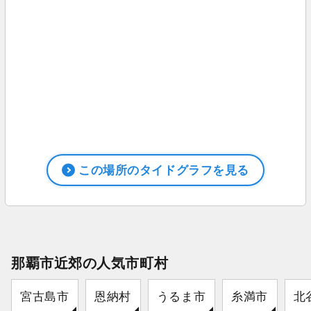
この場所のタイドグラフを見る
那覇市近郊の人気市町村
宮古島市
恩納村
うるま市
糸満市
北