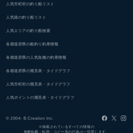
人気市町村の釣り船リスト
人気港の釣り船リスト
人気エリアの釣り船検索
各都道府県の船釣り釣果情報
各都道府県の人気魚種の釣果情報
各都道府県の潮見表
・タイドグラフ
人気市町村の潮見表・タイドグラフ
人気ポイントの潮見表・タイドグラフ
© 2004- B.Creation Inc.
※掲載されているすべての情報の
無断転載・転用・コピー等の行為は一切禁じます。