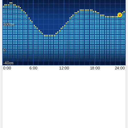
100
0
-40
0:00
6:00
12:00
18:00
24:00