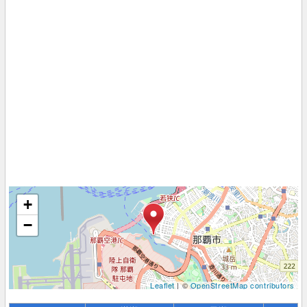
+
−
Leaflet
| ©
OpenStreetMap contributors