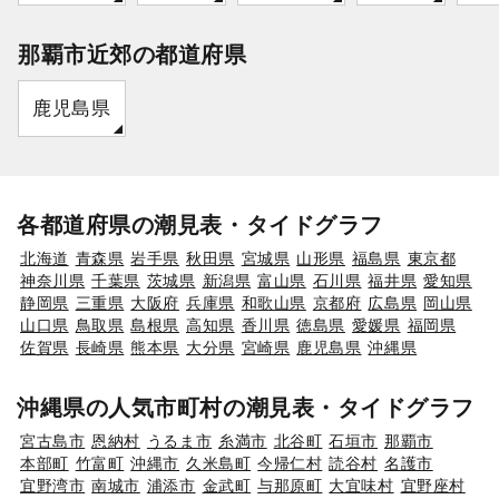
那覇市近郊の都道府県
鹿児島県
各都道府県の潮見表・タイドグラフ
北海道
青森県
岩手県
秋田県
宮城県
山形県
福島県
東京都
神奈川県
千葉県
茨城県
新潟県
富山県
石川県
福井県
愛知県
静岡県
三重県
大阪府
兵庫県
和歌山県
京都府
広島県
岡山県
山口県
鳥取県
島根県
高知県
香川県
徳島県
愛媛県
福岡県
佐賀県
長崎県
熊本県
大分県
宮崎県
鹿児島県
沖縄県
沖縄県の人気市町村の潮見表・タイドグラフ
宮古島市
恩納村
うるま市
糸満市
北谷町
石垣市
那覇市
本部町
竹富町
沖縄市
久米島町
今帰仁村
読谷村
名護市
宜野湾市
南城市
浦添市
金武町
与那原町
大宜味村
宜野座村