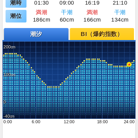
潮時
01:30
09:00
16:19
21:10
満潮
干潮
満潮
干潮
潮位
186cm
60cm
166cm
134cm
潮汐
BI（爆釣指数）
200
100
0
-40
0:00
6:00
12:00
18:00
24:00