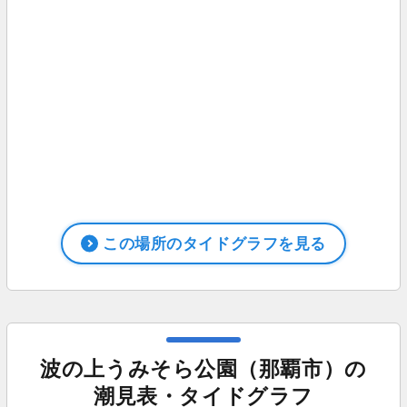
この場所のタイドグラフを見る
波の上うみそら公園（那覇市）の
潮見表・タイドグラフ