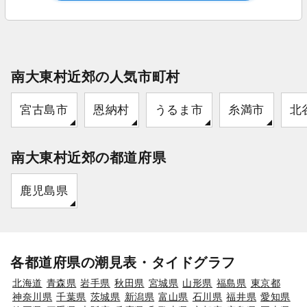
南大東村近郊の人気市町村
宮古島市
恩納村
うるま市
糸満市
北
南大東村近郊の都道府県
鹿児島県
各都道府県の潮見表・タイドグラフ
北海道
青森県
岩手県
秋田県
宮城県
山形県
福島県
東京都
神奈川県
千葉県
茨城県
新潟県
富山県
石川県
福井県
愛知県