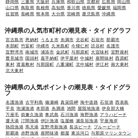
静岡県
三重県
大阪府
兵庫県
和歌山県
京都府
広島県
岡山県
山口県
鳥取県
島根県
高知県
香川県
徳島県
愛媛県
福岡県
佐賀県
長崎県
熊本県
大分県
宮崎県
鹿児島県
沖縄県
沖縄県の人気市町村の潮見表・タイドグラフ
宮古島市
恩納村
うるま市
糸満市
北谷町
石垣市
那覇市
本部町
竹富町
沖縄市
久米島町
今帰仁村
読谷村
名護市
宜野湾市
南城市
浦添市
金武町
与那原町
大宜味村
宜野座村
豊見城市
国頭村
嘉手納町
伊平屋村
中城村
座間味村
西原町
東村
渡嘉敷村
与那国町
八重瀬町
北中城村
伊江村
南大東村
北大東村
沖縄県の人気ポイントの潮見表・タイドグラ
フ
名護漁港
古宇利島
備瀬崎
真栄田岬
海中道路
石垣港
西表島
平良
泡瀬漁港
本部港
糸満港
池間
屋我地漁港
伊良部大橋
万座毛
前兼久漁港
奥武島
石川漁港
海野漁港
アラハビーチ
運天港
汀間漁港
伊計漁港
塩屋橋
瀬良垣漁港
宇座海岸
熱田漁港
馬天港
宜野湾新漁港
長浜ビーチ
ブルービーチ
那覇港
赤野漁港
座間味港
都屋
東浜河口
与那原マリンタウン