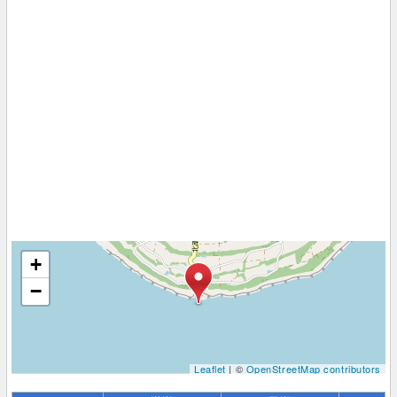
+
−
Leaflet
| ©
OpenStreetMap contributors