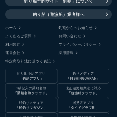
釣り船予約サイト「釣割」について
釣り船（遊漁船）業者様へ
ホーム
釣割からのお知らせ
よくあるご質問
お問い合わせ
利用規約
プライバシーポリシー
運営会社
採用情報
特定商取引法に基づく表記
釣り船予約アプリ
釣りメディア
「釣割アプリ」
「FISHINGJAPAN」
1秒記入の乗船名簿
改正遊漁船業法に対応
「乗船名簿クラウド」
「遊漁船クラウド」
船釣りメディア
潮見表アプリ
「船釣りマガジン」
「タイドグラフBI」