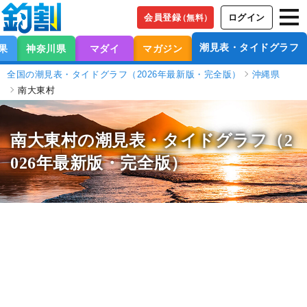
会員登録
ログイン
（無料）
潮見表・タイドグラフ
果
神奈川県
マダイ
マガジン
全国の潮見表・タイドグラフ（2026年最新版・完全版）
沖縄県
南大東村
南大東村の潮見表
・タイドグラフ（2
026年最新版・完全版）