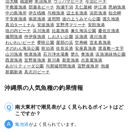
泊大橋
残波岬
米須海岸
ウッパマビーチ
今泊ビーチ
平敷屋漁港
部瀬名ビーチ
泡瀬干潟
天仁屋崎
伊江港
恩納漁港
中の島海岸
伊古桟橋
与根漁港
辺土名漁港
浜田漁港
知念岬
平安座漁港
南原漁港
波照間
波の上うみそら公園
渡久地港
真泊ターミナル
安波漁港
宜野湾マリーナ
安田漁港
垣の内ビーチ
浜川漁港
比嘉漁港
兼久海浜公園
慶佐次漁港
儀間漁港
仲伊保漁港
しおさい公園
浜漁港
港川漁港
わいわいビーチ
夢咲公園
屋部の浜
空寿崎
宜名真漁港
ぎのわん海浜公園
前泊港
佐良浜港
安座真漁港
渡嘉敷一文字
山川漁港
牧港漁港
石川浄水場裏
楚久
奥漁港
浜漁港緑地公園
西原漁港
宜野座漁港
新川鼻
新里漁港
志喜屋漁港
あがりティーダ公園
与那城照間漁港
宜野座海岸
泡瀬
那覇新港
具志川ビーチ
沖縄県の人気魚種の釣果情報
南大東村で潮見表がよく見られるポイントはど
こですか？
亀池港
がよく見られています。