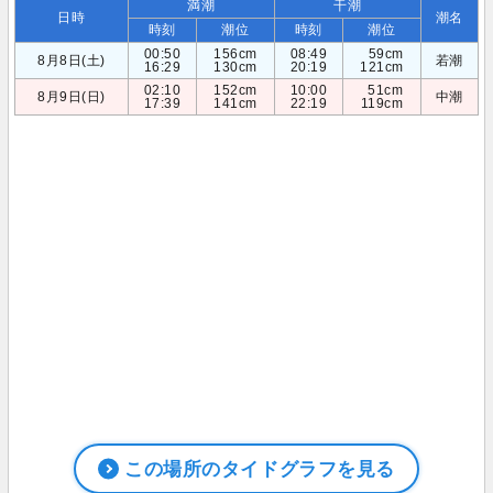
満潮
干潮
日時
潮名
時刻
潮位
時刻
潮位
00:50
156cm
08:49
59cm
8月8日(土)
若潮
16:29
130cm
20:19
121cm
02:10
152cm
10:00
51cm
8月9日(日)
中潮
17:39
141cm
22:19
119cm
この場所のタイドグラフを見る