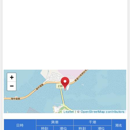
+
−
Leaflet
| ©
OpenStreetMap contributors
満潮
干潮
日時
潮名
時刻
潮位
時刻
潮位