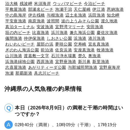
泊大橋
残波岬
米須海岸
ウッパマビーチ
今泊ビーチ
平敷屋漁港
部瀬名ビーチ
泡瀬干潟
天仁屋崎
伊江港
恩納漁港
中の島海岸
伊古桟橋
与根漁港
辺土名漁港
浜田漁港
知念岬
平安座漁港
南原漁港
波照間
波の上うみそら公園
渡久地港
真泊ターミナル
安波漁港
宜野湾マリーナ
安田漁港
垣の内ビーチ
比嘉漁港
浜川漁港
兼久海浜公園
慶佐次漁港
儀間漁港
仲伊保漁港
しおさい公園
浜漁港
港川漁港
わいわいビーチ
屋部の浜
夢咲公園
空寿崎
宜名真漁港
ぎのわん海浜公園
前泊港
佐良浜港
安座真漁港
牧港漁港
山川漁港
渡嘉敷一文字
石川浄水場裏
楚久
奥漁港
浜漁港緑地公園
西原漁港
宜野座漁港
新川鼻
新里漁港
志喜屋漁港
あがりティーダ公園
与那城照間漁港
宜野座海岸
泡瀬
那覇新港
具志川ビーチ
沖縄県の人気魚種の釣果情報
本日（2026年8月9日）の満潮と干潮の時間はい
つですか？
02時40分（満潮）、10時09分（干潮）、17時19分