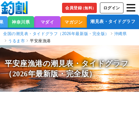
会員登録
ログイン
（無料）
潮見表・タイドグラフ
果
神奈川県
マダイ
マガジン
全国の潮見表・タイドグラフ（2026年最新版・完全版）
沖縄県
うるま市
平安座漁港
平安座漁港の潮見表
・タイドグラフ
（2026年最新版・完全版）