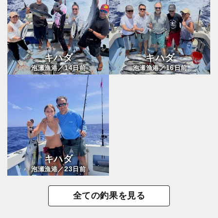
キハダ
キハダ
14
16
泡瀬漁港／
日前
泡瀬漁港／
日前
キハダ
23
泡瀬漁港／
日前
全ての釣果を見る