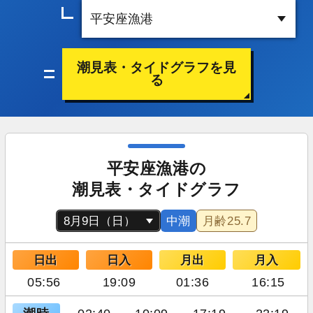
潮見表・タイドグラフを見
る
平安座漁港の
潮見表・タイドグラフ
中潮
月齢
25.7
日出
日入
月出
月入
05:56
19:09
01:36
16:15