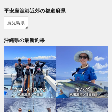
平安座漁港近郊の都道府県
鹿児島県
沖縄県の最新釣果
クロシビカマス
キハダ
7
8
泡瀬漁港／
日前
泡瀬漁港／
日前