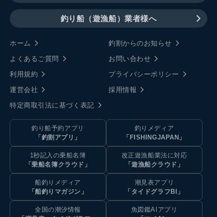
釣り船（遊漁船）業者様へ
ホーム
釣割からのお知らせ
よくあるご質問
お問い合わせ
利用規約
プライバシーポリシー
運営会社
採用情報
特定商取引法に基づく表記
釣り船予約アプリ
釣りメディア
「釣割アプリ」
「FISHINGJAPAN」
1秒記入の乗船名簿
改正遊漁船業法に対応
「乗船名簿クラウド」
「遊漁船クラウド」
船釣りメディア
潮見表アプリ
「船釣りマガジン」
「タイドグラフBI」
全国の潮汐情報
魚図鑑AIアプリ