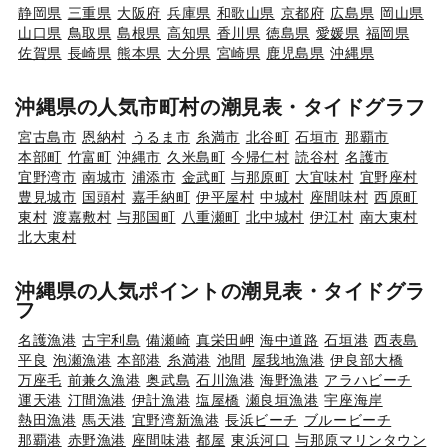
静岡県
三重県
大阪府
兵庫県
和歌山県
京都府
広島県
岡山県
山口県
鳥取県
島根県
高知県
香川県
徳島県
愛媛県
福岡県
佐賀県
長崎県
熊本県
大分県
宮崎県
鹿児島県
沖縄県
沖縄県の人気市町村の潮見表・タイドグラフ
宮古島市
恩納村
うるま市
糸満市
北谷町
石垣市
那覇市
本部町
竹富町
沖縄市
久米島町
今帰仁村
読谷村
名護市
宜野湾市
南城市
浦添市
金武町
与那原町
大宜味村
宜野座村
豊見城市
国頭村
嘉手納町
伊平屋村
中城村
座間味村
西原町
東村
渡嘉敷村
与那国町
八重瀬町
北中城村
伊江村
南大東村
北大東村
沖縄県の人気ポイントの潮見表・タイドグラ
フ
名護漁港
古宇利島
備瀬崎
真栄田岬
海中道路
石垣港
西表島
平良
泡瀬漁港
本部港
糸満港
池間
屋我地漁港
伊良部大橋
万座毛
前兼久漁港
奥武島
石川漁港
海野漁港
アラハビーチ
運天港
汀間漁港
伊計漁港
塩屋橋
瀬良垣漁港
宇座海岸
熱田漁港
馬天港
宜野湾新漁港
長浜ビーチ
ブルービーチ
那覇港
赤野漁港
座間味港
都屋
東浜河口
与那原マリンタウン