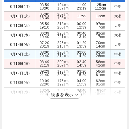
03:59
194cm
11:00
25cm
8月10日(月)
中潮
18:00
187cm
23:19
112cm
05:00
207cm
8月11日(火)
11:59
13cm
大潮
18:39
198cm
05:59
218cm
00:00
97cm
8月12日(水)
大潮
19:10
206cm
12:39
7cm
06:39
225cm
00:40
82cm
8月13日(木)
大潮
19:40
211cm
13:19
7cm
07:20
226cm
01:29
70cm
8月14日(金)
大潮
20:19
213cm
13:59
14cm
08:00
220cm
02:00
62cm
8月15日(土)
中潮
20:40
212cm
14:29
26cm
08:49
209cm
02:40
58cm
8月16日(日)
中潮
21:19
207cm
14:59
42cm
09:29
193cm
03:20
58cm
8月17日(月)
中潮
21:40
200cm
15:29
61cm
10:09
175cm
04:00
62cm
8月18日(火)
中潮
22:00
192cm
15:59
81cm
10:59
156cm
04:40
69cm
8月19日(水)
小潮
22:39
183cm
16:19
100cm
続きを表示