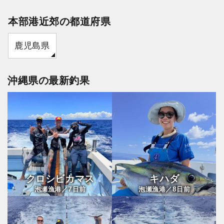
本部港近郊の都道府県
鹿児島県
沖縄県の最新釣果
クロシビカマス
キハダ
7
8
泡瀬漁港／
日前
泡瀬漁港／
日前