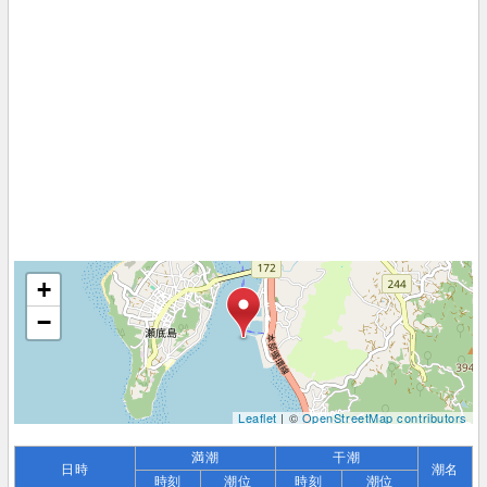
+
−
Leaflet
| ©
OpenStreetMap contributors
満潮
干潮
日時
潮名
時刻
潮位
時刻
潮位