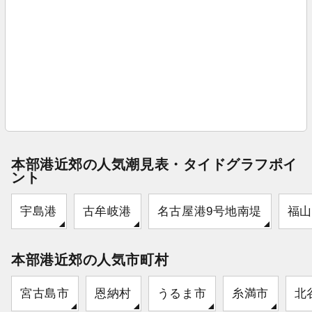
本部港近郊の人気潮見表・タイドグラフポイ
ント
宇島港
古牟岐港
名古屋港9号地南堤
福山
本部港近郊の人気市町村
宮古島市
恩納村
うるま市
糸満市
北