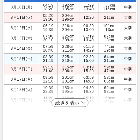
04:19
192cm
11:29
33cm
8月10日(月)
中潮
18:20
185cm
23:40
116cm
05:20
204cm
8月11日(火)
12:20
21cm
大潮
19:00
196cm
06:19
216cm
00:39
101cm
8月12日(水)
大潮
19:39
204cm
13:00
13cm
07:00
225cm
01:19
87cm
8月13日(木)
大潮
20:10
209cm
13:49
13cm
07:59
228cm
01:59
74cm
8月14日(金)
大潮
20:40
211cm
14:29
19cm
08:39
225cm
02:39
64cm
8月15日(土)
中潮
21:19
210cm
15:00
31cm
09:19
215cm
03:19
59cm
8月16日(日)
中潮
21:40
206cm
15:39
47cm
09:59
201cm
03:59
58cm
8月17日(月)
中潮
22:10
201cm
16:00
65cm
10:39
183cm
04:30
62cm
8月18日(火)
中潮
22:39
195cm
16:30
83cm
11:20
164cm
05:19
68cm
8月19日(水)
小潮
23:00
187cm
16:59
101cm
続きを表示