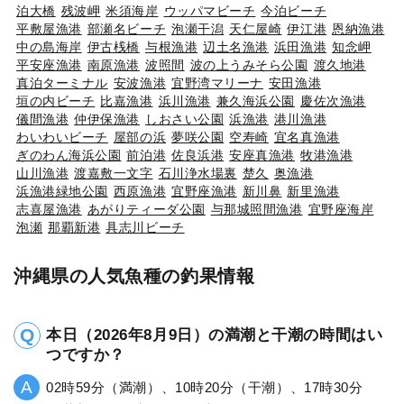
泊大橋
残波岬
米須海岸
ウッパマビーチ
今泊ビーチ
平敷屋漁港
部瀬名ビーチ
泡瀬干潟
天仁屋崎
伊江港
恩納漁港
中の島海岸
伊古桟橋
与根漁港
辺土名漁港
浜田漁港
知念岬
平安座漁港
南原漁港
波照間
波の上うみそら公園
渡久地港
真泊ターミナル
安波漁港
宜野湾マリーナ
安田漁港
垣の内ビーチ
比嘉漁港
浜川漁港
兼久海浜公園
慶佐次漁港
儀間漁港
仲伊保漁港
しおさい公園
浜漁港
港川漁港
わいわいビーチ
屋部の浜
夢咲公園
空寿崎
宜名真漁港
ぎのわん海浜公園
前泊港
佐良浜港
安座真漁港
牧港漁港
山川漁港
渡嘉敷一文字
石川浄水場裏
楚久
奥漁港
浜漁港緑地公園
西原漁港
宜野座漁港
新川鼻
新里漁港
志喜屋漁港
あがりティーダ公園
与那城照間漁港
宜野座海岸
泡瀬
那覇新港
具志川ビーチ
沖縄県の人気魚種の釣果情報
本日（2026年8月9日）の満潮と干潮の時間はい
つですか？
02時59分（満潮）、10時20分（干潮）、17時30分