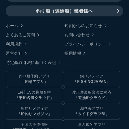
釣り船（遊漁船）業者様へ
ホーム
釣割からのお知らせ
よくあるご質問
お問い合わせ
利用規約
プライバシーポリシー
運営会社
採用情報
特定商取引法に基づく表記
釣り船予約アプリ
釣りメディア
「釣割アプリ」
「FISHINGJAPAN」
1秒記入の乗船名簿
改正遊漁船業法に対応
「乗船名簿クラウド」
「遊漁船クラウド」
船釣りメディア
潮見表アプリ
「船釣りマガジン」
「タイドグラフBI」
全国の潮汐情報
魚図鑑AIアプリ