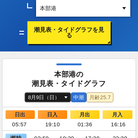
潮見表・タイドグラフを見
る
本部港の
潮見表・タイドグラフ
中潮
月齢
25.7
日出
日入
月出
月入
05:57
19:10
01:36
16:16