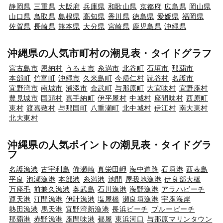
静岡県
三重県
大阪府
兵庫県
和歌山県
京都府
広島県
岡山県
山口県
鳥取県
島根県
高知県
香川県
徳島県
愛媛県
福岡県
佐賀県
長崎県
熊本県
大分県
宮崎県
鹿児島県
沖縄県
沖縄県の人気市町村の潮見表・タイドグラフ
宮古島市
恩納村
うるま市
糸満市
北谷町
石垣市
那覇市
本部町
竹富町
沖縄市
久米島町
今帰仁村
読谷村
名護市
宜野湾市
南城市
浦添市
金武町
与那原町
大宜味村
宜野座村
豊見城市
国頭村
嘉手納町
伊平屋村
中城村
座間味村
西原町
東村
渡嘉敷村
与那国町
八重瀬町
北中城村
伊江村
南大東村
北大東村
沖縄県の人気ポイントの潮見表・タイドグラ
フ
名護漁港
古宇利島
備瀬崎
真栄田岬
海中道路
石垣港
西表島
平良
泡瀬漁港
本部港
糸満港
池間
屋我地漁港
伊良部大橋
万座毛
前兼久漁港
奥武島
石川漁港
海野漁港
アラハビーチ
運天港
汀間漁港
伊計漁港
塩屋橋
瀬良垣漁港
宇座海岸
熱田漁港
馬天港
宜野湾新漁港
長浜ビーチ
ブルービーチ
那覇港
赤野漁港
座間味港
都屋
東浜河口
与那原マリンタウン