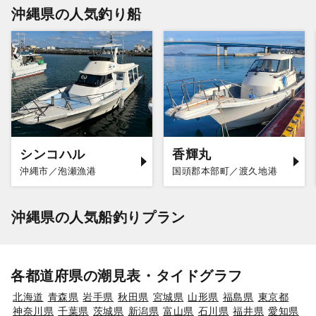
沖縄県の人気釣り船
シンコハル
香輝丸
沖縄市／泡瀬漁港
国頭郡本部町／渡久地港
沖縄県の人気船釣りプラン
各都道府県の潮見表・タイドグラフ
北海道
青森県
岩手県
秋田県
宮城県
山形県
福島県
東京都
神奈川県
千葉県
茨城県
新潟県
富山県
石川県
福井県
愛知県