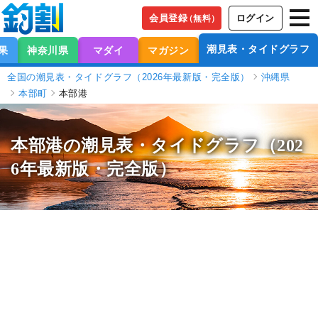
会員登録
ログイン
（無料）
潮見表・タイドグラフ
果
神奈川県
マダイ
マガジン
全国の潮見表・タイドグラフ（2026年最新版・完全版）
沖縄県
本部町
本部港
本部港の潮見表
・タイドグラフ（202
6年最新版・完全版）