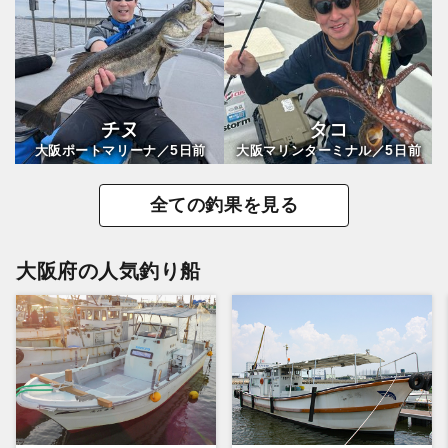
チヌ
タコ
5
5
大阪ポートマリーナ／
日前
大阪マリンターミナル／
日前
全ての釣果を見る
大阪府の人気釣り船