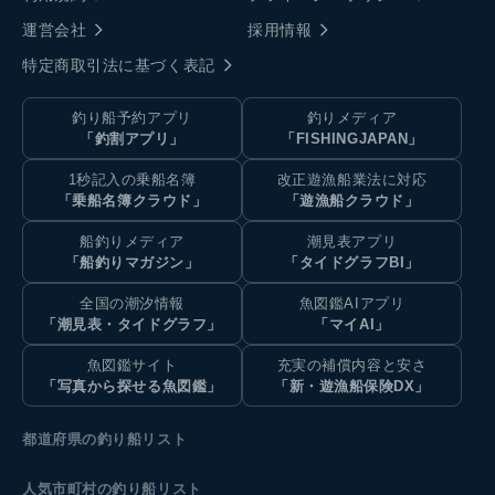
運営会社
採用情報
特定商取引法に基づく表記
釣り船予約アプリ
釣りメディア
「釣割アプリ」
「FISHINGJAPAN」
1秒記入の乗船名簿
改正遊漁船業法に対応
「乗船名簿クラウド」
「遊漁船クラウド」
船釣りメディア
潮見表アプリ
「船釣りマガジン」
「タイドグラフBI」
全国の潮汐情報
魚図鑑AIアプリ
「潮見表・タイドグラフ」
「マイAI」
魚図鑑サイト
充実の補償内容と安さ
「写真から探せる魚図鑑」
「新・遊漁船保険DX」
都道府県の釣り船リスト
人気市町村の釣り船リスト