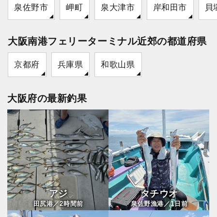
泉佐野市
岬町
泉大津市
岸和田市
貝
大阪南港フェリーターミナル近郊の都道府県
京都府
兵庫県
和歌山県
大阪府の最新釣果
アジ
タチウオ
2
1
田尻港／
時間前
泉佐野漁港／
日前