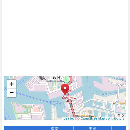
+
−
Leaflet
| ©
OpenStreetMap contributors
満潮
干潮