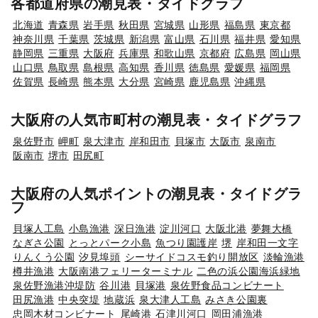
各都道府県の潮見表・タイドグラフ
北海道
青森県
岩手県
秋田県
宮城県
山形県
福島県
東京都
神奈川県
千葉県
茨城県
新潟県
富山県
石川県
福井県
愛知県
静岡県
三重県
大阪府
兵庫県
和歌山県
京都府
広島県
岡山県
山口県
鳥取県
島根県
高知県
香川県
徳島県
愛媛県
福岡県
佐賀県
長崎県
熊本県
大分県
宮崎県
鹿児島県
沖縄県
大阪府の人気市町村の潮見表・タイドグラフ
泉佐野市
岬町
泉大津市
岸和田市
貝塚市
大阪市
泉南市
阪南市
堺市
田尻町
大阪府の人気ポイントの潮見表・タイドグラ
フ
貝塚人工島
小島漁港
深日漁港
淀川河口
大阪北港
夢舞大橋
なぎさ公園
とっとパーク小島
魚つり園護岸
堺
岸和田一文字
りんくう公園
汐見埠頭
シーサイドコスモ釣り開放区
淡輪漁港
樽井漁港
大阪南港フェリーターミナル
二色の浜公園海浜緑地
泉佐野漁港沖堤防
谷川港
貝塚港
泉佐野食品コンビナート
田尻漁港
中央突堤
地蔵浜
泉大津人工島
みさき公園裏
忠岡木材コンビナート
尾崎港
石津川河口
岡田浦漁港