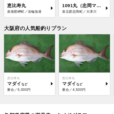
恵比寿丸
1091丸（忠岡マリーナ店）
泉南郡岬町／淡輪漁港
泉北郡忠岡町／大津川
大阪府の人気船釣りプラン
恵比寿丸
恵比寿丸
マダイ
マダイ
5,000
4,500
乗合／
円
乗合／
円