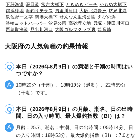
下荘漁港
深日港
常吉大橋下
ときめきビーチ
かもめ大橋下
鶴浜緑地
海釣りテラス
男里川河口
大阪北港夢洲
堺泉北港
泉佐野一文字
南港大橋下
せんなん里海公園
えびの浜
淡輪ヨットハーバー
汐見公園
高砂埋立地
貝塚・津田川河口
西鳥取漁港
見出川河口
大阪ゴルフクラブ裏
観音崎
大阪府の人気魚種の釣果情報
本日（2026年8月9日）の満潮と干潮の時間はい
つですか？
10時20分（干潮）、18時19分（満潮）、22時59分
（干潮）です。
本日（2026年8月9日）の月齢、潮名、日の出時
間、日の入り時間、最大爆釣指数（BI）は？
月齢：25.7、潮名：中潮、日の出時間：05時14分、日
の入り時間：18時53分、最大爆釣指数（BI）：7.0とな