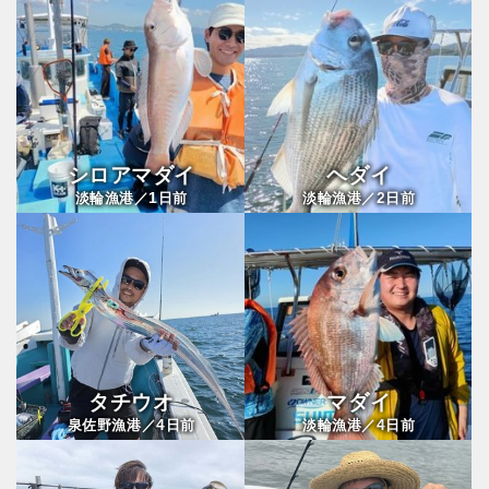
シロアマダイ
ヘダイ
1
2
淡輪漁港／
日前
淡輪漁港／
日前
タチウオ
マダイ
4
4
泉佐野漁港／
日前
淡輪漁港／
日前