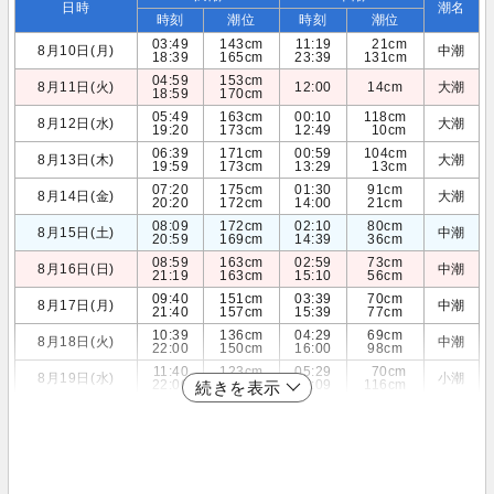
日時
潮名
時刻
潮位
時刻
潮位
03:49
143cm
11:19
21cm
8月10日(月)
中潮
18:39
165cm
23:39
131cm
04:59
153cm
8月11日(火)
12:00
14cm
大潮
18:59
170cm
05:49
163cm
00:10
118cm
8月12日(水)
大潮
19:20
173cm
12:49
10cm
06:39
171cm
00:59
104cm
8月13日(木)
大潮
19:59
173cm
13:29
13cm
07:20
175cm
01:30
91cm
8月14日(金)
大潮
20:20
172cm
14:00
21cm
08:09
172cm
02:10
80cm
8月15日(土)
中潮
20:59
169cm
14:39
36cm
08:59
163cm
02:59
73cm
8月16日(日)
中潮
21:19
163cm
15:10
56cm
09:40
151cm
03:39
70cm
8月17日(月)
中潮
21:40
157cm
15:39
77cm
10:39
136cm
04:29
69cm
8月18日(火)
中潮
22:00
150cm
16:00
98cm
11:40
123cm
05:29
70cm
8月19日(水)
小潮
22:00
145cm
16:09
116cm
続きを表示