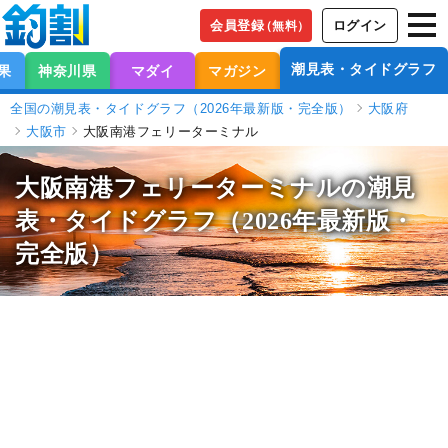
会員登録
ログイン
（無料）
潮見表・タイドグラフ
果
神奈川県
マダイ
マガジン
全国の潮見表・タイドグラフ（2026年最新版・完全版）
大阪府
大阪市
大阪南港フェリーターミナル
大阪南港フェリーターミナルの潮見
表
・タイドグラフ（2026年最新版・
完全版）