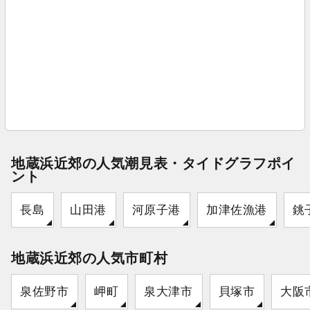
地蔵浜近郊の人気潮見表・タイドグラフポイ
ント
長島
山田港
河原子港
加津佐漁港
銚
地蔵浜近郊の人気市町村
泉佐野市
岬町
泉大津市
貝塚市
大阪