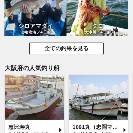
シロアマダイ
タコ
4
4
淡輪漁港／
日前
大津川／
日前
全ての釣果を見る
大阪府の人気釣り船
恵比寿丸
1091丸（忠岡マリーナ店）