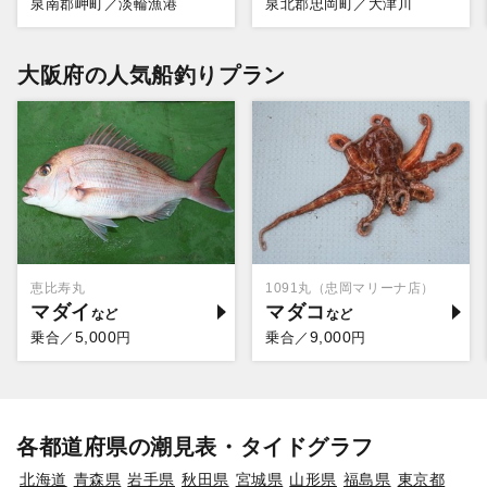
泉南郡岬町／淡輪漁港
泉北郡忠岡町／大津川
大阪府の人気船釣りプラン
恵比寿丸
1091丸（忠岡マリーナ店）
マダイ
マダコ
5,000
9,000
乗合／
円
乗合／
円
各都道府県の潮見表・タイドグラフ
北海道
青森県
岩手県
秋田県
宮城県
山形県
福島県
東京都