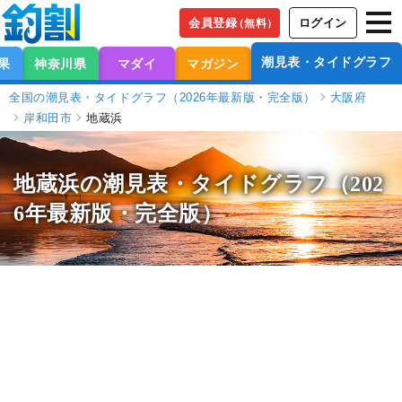
会員登録
ログイン
（無料）
潮見表・タイドグラフ
果
神奈川県
マダイ
マガジン
全国の潮見表・タイドグラフ（2026年最新版・完全版）
大阪府
岸和田市
地蔵浜
地蔵浜の潮見表
・タイドグラフ（202
6年最新版・完全版）