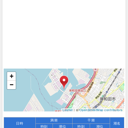
+
−
Leaflet
| ©
OpenStreetMap contributors
満潮
干潮
日時
潮名
時刻
潮位
時刻
潮位