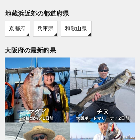
地蔵浜近郊の都道府県
京都府
兵庫県
和歌山県
大阪府の最新釣果
マダイ
チヌ
1
2
淡輪漁港／
日前
大阪ポートマリーナ／
日前