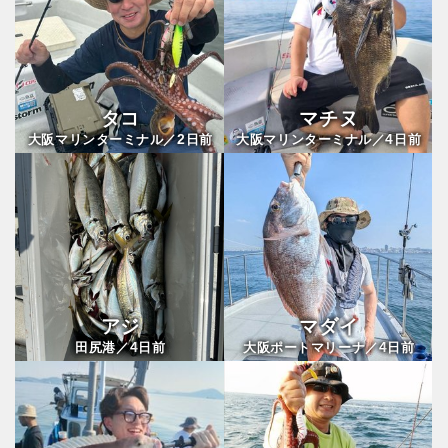
タコ
マチヌ
2
4
大阪マリンターミナル／
日前
大阪マリンターミナル／
日前
アジ
マダイ
4
4
田尻港／
日前
大阪ポートマリーナ／
日前