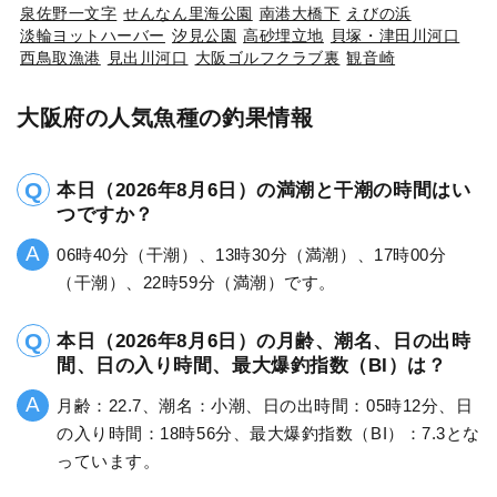
泉佐野一文字
せんなん里海公園
南港大橋下
えびの浜
淡輪ヨットハーバー
汐見公園
高砂埋立地
貝塚・津田川河口
西鳥取漁港
見出川河口
大阪ゴルフクラブ裏
観音崎
大阪府の人気魚種の釣果情報
本日（2026年8月6日）の満潮と干潮の時間はい
つですか？
06時40分（干潮）、13時30分（満潮）、17時00分
（干潮）、22時59分（満潮）です。
本日（2026年8月6日）の月齢、潮名、日の出時
間、日の入り時間、最大爆釣指数（BI）は？
月齢：22.7、潮名：小潮、日の出時間：05時12分、日
の入り時間：18時56分、最大爆釣指数（BI）：7.3とな
っています。