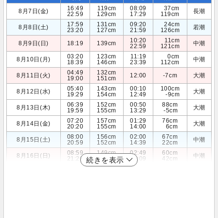
16:49
119cm
08:09
37cm
8月7日(金)
長潮
22:59
129cm
17:29
119cm
17:59
131cm
09:20
24cm
8月8日(土)
若潮
23:20
127cm
21:59
126cm
10:20
11cm
8月9日(日)
18:19
139cm
中潮
22:59
121cm
03:20
123cm
11:19
0cm
8月10日(月)
中潮
18:39
146cm
23:39
112cm
04:49
132cm
8月11日(火)
12:00
-7cm
大潮
19:00
151cm
05:40
143cm
00:10
100cm
8月12日(水)
大潮
19:29
154cm
12:49
-9cm
06:39
152cm
00:50
88cm
8月13日(木)
大潮
19:59
155cm
13:29
-5cm
07:20
157cm
01:29
76cm
8月14日(金)
大潮
20:20
155cm
14:00
6cm
08:00
156cm
02:00
67cm
8月15日(土)
中潮
20:59
152cm
14:39
22cm
08:59
149cm
02:49
60cm
8月16日(日)
中潮
21:20
147cm
15:09
42cm
続きを表示