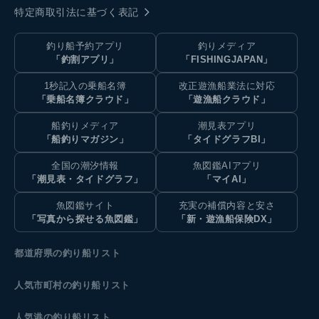
特定商取引法に基づく表記
釣り船予約アプリ
釣りメディア
「釣割アプリ」
「FISHINGJAPAN」
1秒記入の乗船名簿
改正遊漁船業法に対応
「乗船名簿クラウド」
「遊漁船クラウド」
船釣りメディア
潮見表アプリ
「船釣りマガジン」
「タイドグラフBI」
全国の潮汐情報
魚図鑑AIアプリ
「潮見表・タイドグラフ」
「マイAI」
魚図鑑サイト
充実の補償内容と安さ
「写真から探せる魚図鑑」
「新・遊漁船保険DX」
都道府県の釣り船リスト
人気市町村の釣り船リスト
人気港の釣り船リスト