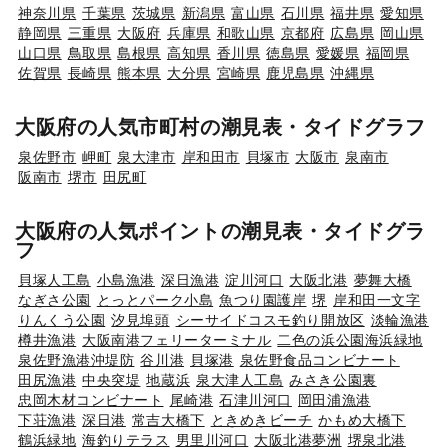
神奈川県
千葉県
茨城県
新潟県
富山県
石川県
福井県
愛知県
静岡県
三重県
大阪府
兵庫県
和歌山県
京都府
広島県
岡山県
山口県
鳥取県
島根県
高知県
香川県
徳島県
愛媛県
福岡県
佐賀県
長崎県
熊本県
大分県
宮崎県
鹿児島県
沖縄県
大阪府の人気市町村の潮見表・タイドグラフ
泉佐野市
岬町
泉大津市
岸和田市
貝塚市
大阪市
泉南市
阪南市
堺市
田尻町
大阪府の人気ポイントの潮見表・タイドグラ
フ
貝塚人工島
小島漁港
深日漁港
淀川河口
大阪北港
夢舞大橋
なぎさ公園
とっとパーク小島
魚つり園護岸
堺
岸和田一文字
りんくう公園
汐見埠頭
シーサイドコスモ釣り開放区
淡輪漁港
樽井漁港
大阪南港フェリーターミナル
二色の浜公園海浜緑地
泉佐野漁港沖堤防
谷川港
貝塚港
泉佐野食品コンビナート
田尻漁港
中央突堤
地蔵浜
泉大津人工島
みさき公園裏
忠岡木材コンビナート
尾崎港
石津川河口
岡田浦漁港
下荘漁港
深日港
常吉大橋下
ときめきビーチ
かもめ大橋下
鶴浜緑地
海釣りテラス
男里川河口
大阪北港夢洲
堺泉北港