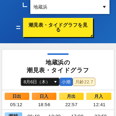
潮見表・タイドグラフを見
る
地蔵浜の
潮見表・タイドグラフ
小潮
月齢
22.7
日出
日入
月出
月入
05:12
18:56
22:57
12:41