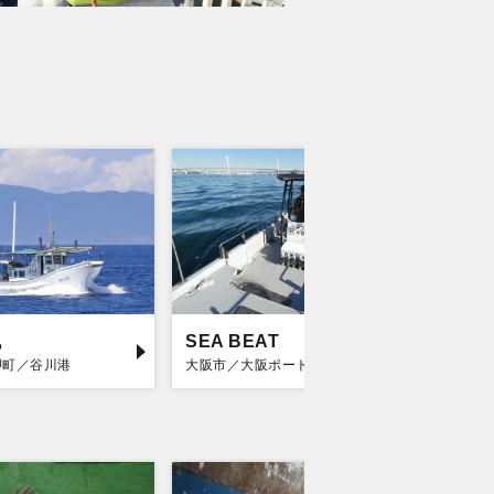
丸
SEA BEAT
第一寿
岬町／谷川港
大阪市／大阪ポートマリーナ
泉南郡岬町