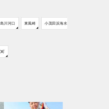
玉島川河口
東風崎
小茂田浜海水浴場
えりも港
尻町