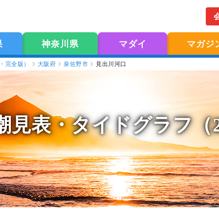
果
神奈川県
マダイ
マガジ
版・完全版）
大阪府
泉佐野市
見出川河口
潮見表
・タイドグラフ（2