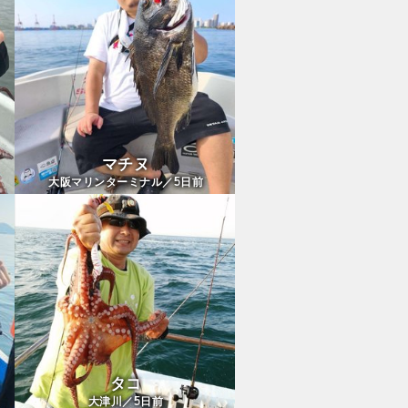
マチヌ
5
大阪マリンターミナル／
日前
タコ
5
大津川／
日前