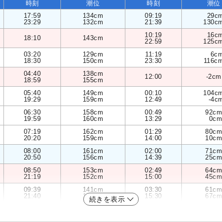
時刻
潮位
時刻
潮位
17:59
134cm
09:19
29c
23:29
132cm
21:39
130c
10:19
16c
18:10
143cm
22:59
125c
03:20
129cm
11:19
6c
18:30
150cm
23:30
116c
04:40
138cm
12:00
-2cm
18:59
155cm
05:40
149cm
00:10
104c
19:29
159cm
12:49
-4c
06:30
158cm
00:49
92cm
19:59
160cm
13:29
0cm
07:19
162cm
01:29
80cm
20:20
159cm
14:00
10cm
08:00
161cm
02:00
71cm
20:50
156cm
14:39
25cm
08:50
153cm
02:49
64cm
21:19
152cm
15:00
45cm
09:39
141cm
03:30
61cm
21:40
145cm
15:30
67cm
続きを表示