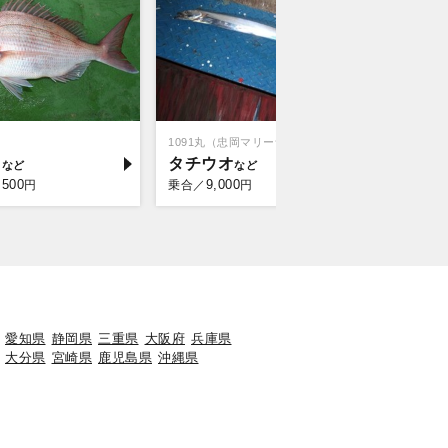
1091丸（忠岡マリーナ店）
RAKU MA
イ
タチウオ
マダコ
,500
9,000
9,5
円
乗合／
円
乗合／
愛知県
静岡県
三重県
大阪府
兵庫県
大分県
宮崎県
鹿児島県
沖縄県