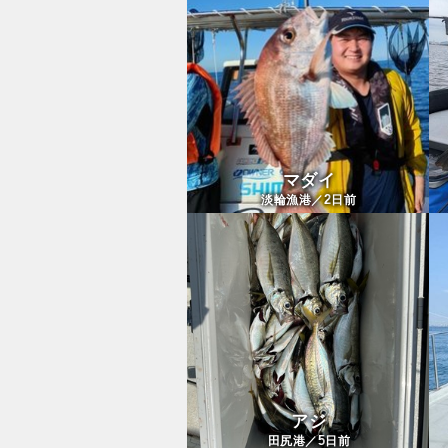
マダイ
2
淡輪漁港／
日前
アジ
5
田尻港／
日前