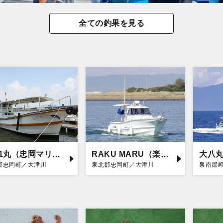
全ての釣果を見る
1091丸（忠岡マリーナ店）
RAKU MARU（楽丸）
大八
郡忠岡町／大津川
泉北郡忠岡町／大津川
泉南郡