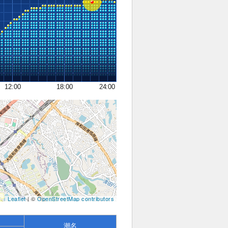
12:00
18:00
24:00
Leaflet
| ©
OpenStreetMap contributors
潮名