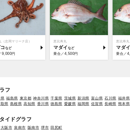
1丸（忠岡マリーナ店）
恵比寿丸
恵比寿丸
ダコ
マダイ
マダ
9,000
4,500
4
／
円
乗合／
円
乗合／
ラフ
形県
福島県
東京都
神奈川県
千葉県
茨城県
新潟県
富山県
石川県
福井県
鳥取県
島根県
高知県
香川県
徳島県
愛媛県
福岡県
佐賀県
長崎県
熊本県
タイドグラフ
大阪市
泉南市
阪南市
堺市
田尻町