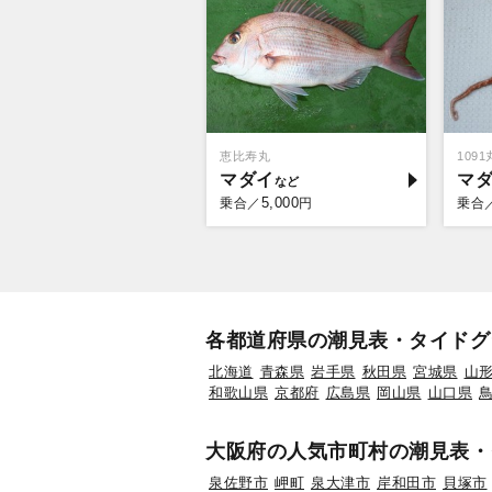
恵比寿丸
109
マダイ
マ
5,000
乗合／
円
乗合
各都道府県の潮見表・タイドグ
北海道
青森県
岩手県
秋田県
宮城県
山
和歌山県
京都府
広島県
岡山県
山口県
大阪府の人気市町村の潮見表・
泉佐野市
岬町
泉大津市
岸和田市
貝塚市