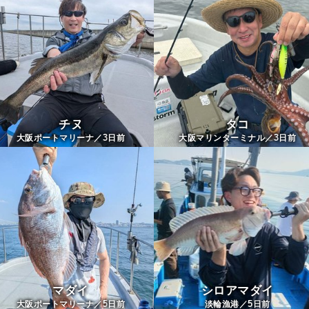
チヌ
タコ
3
3
大阪ポートマリーナ／
日前
大阪マリンターミナル／
日前
マダイ
シロアマダイ
5
5
大阪ポートマリーナ／
日前
淡輪漁港／
日前