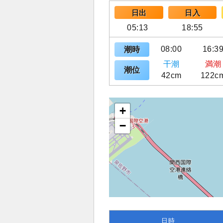
日出
日入
05:13
18:55
08:00
16:3
潮時
干潮
満潮
潮位
42cm
122c
+
−
日時