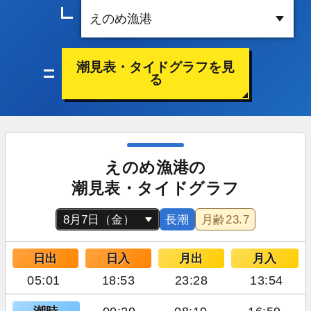
潮見表・タイドグラフを見
る
えのめ漁港の
潮見表・タイドグラフ
長潮
月齢
23.7
日出
日入
月出
月入
05:01
18:53
23:28
13:54