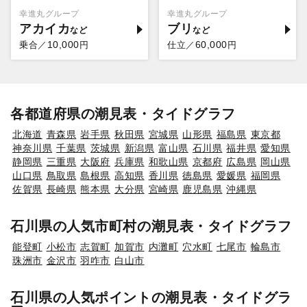
幸進丸グループ
幸進丸グループ
アカイカ
ブリ
10,000
60,000
乗合／
円
仕立／
円
各都道府県の潮見表・タイドグラフ
北海道
青森県
岩手県
秋田県
宮城県
山形県
福島県
東京都
神奈川県
千葉県
茨城県
新潟県
富山県
石川県
福井県
愛知県
静岡県
三重県
大阪府
兵庫県
和歌山県
京都府
広島県
岡山県
山口県
鳥取県
島根県
高知県
香川県
徳島県
愛媛県
福岡県
佐賀県
長崎県
熊本県
大分県
宮崎県
鹿児島県
沖縄県
石川県の人気市町村の潮見表・タイドグラフ
能登町
小松市
志賀町
加賀市
内灘町
穴水町
七尾市
輪島市
珠洲市
金沢市
羽咋市
白山市
石川県の人気ポイントの潮見表・タイドグラ