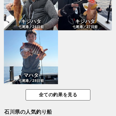
キジハタ
キジハタ
26
27
七尾港／
日前
七尾港／
日前
マハタ
28
七尾港／
日前
全ての釣果を見る
石川県の人気釣り船