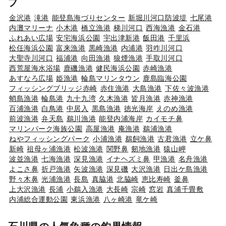
フ
金沢港
滝港
能登島海づりセンター
新堀川河口防波堤
七尾港
内灘マリーナ
小木港
橋立漁港
梯川河口
西海漁港
金石港
ふれあい広場
安宅海浜公園
宇出津新港
飯田港
千里浜
松任海浜公園
富来漁港
黒崎漁港
内浦港
羽咋川河口
大聖寺川河口
福浦港
向田漁港
狼煙漁港
手取川河口
西荒屋海水浴場
鹿磯漁港
健民海浜公園
赤崎漁港
あすなろ広場
姫漁港
輪島マリンタウン
鹿島臨海公園
フィッシングブリッジ赤崎
赤住漁港
大島漁港
下佐々波漁港
蛸島漁港
輪島港
九十九湾
久木漁港
皆月漁港
赤神漁港
百浦漁港
白鳥港
中居入
黒島漁港
徳光海岸
えのめ漁港
前波漁港
弁天島
鵜川漁港
能登内浦海岸
カイモチ鼻
マリンパーク海族公園
高屋漁港
庵漁港
鵜浦漁港
ねやフィッシングパーク
小浦漁港
鵜飼漁港
古君漁港
立ケ鼻
新崎
祖母ヶ浦漁港
松波漁港
関野鼻
剱地漁港
猿山岬
波並漁港
七海漁港
深見漁港
イナヘズミ鼻
甲漁港
名舟漁港
よこさ鼻
折戸漁港
矢波漁港
深見磯
大沢漁港
日出ケ島漁港
野々木鼻
光浦漁港
長島
真脇港
北脇崎
恵比寿崎
釜鼻
上大沢漁港
長浦
小鵜入漁港
大長崎
宗崎
窓岩
真浦千畳敷
内浦総合運動公園
東浜漁港
八ヶ崎港
竜ケ崎