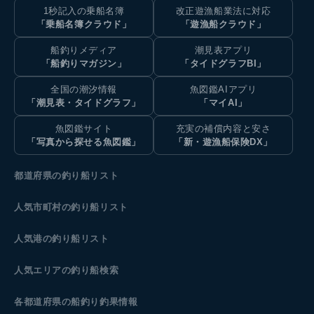
1秒記入の乗船名簿
改正遊漁船業法に対応
「乗船名簿クラウド」
「遊漁船クラウド」
船釣りメディア
潮見表アプリ
「船釣りマガジン」
「タイドグラフBI」
全国の潮汐情報
魚図鑑AIアプリ
「潮見表・タイドグラフ」
「マイAI」
魚図鑑サイト
充実の補償内容と安さ
「写真から探せる魚図鑑」
「新・遊漁船保険DX」
都道府県の釣り船リスト
人気市町村の釣り船リスト
人気港の釣り船リスト
人気エリアの釣り船検索
各都道府県の船釣り釣果情報