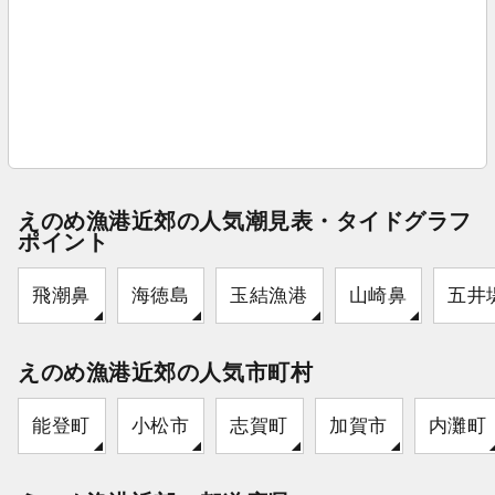
えのめ漁港近郊の人気潮見表・タイドグラフ
ポイント
飛潮鼻
海徳島
玉結漁港
山崎鼻
五井
えのめ漁港近郊の人気市町村
能登町
小松市
志賀町
加賀市
内灘町