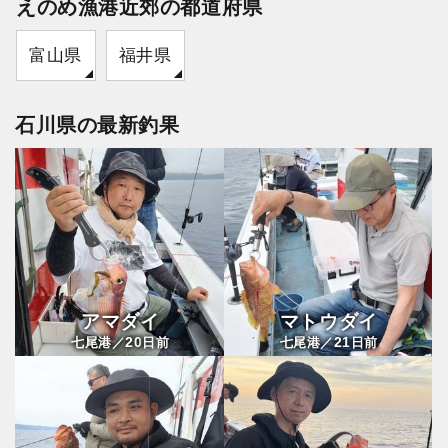
えのめ漁港近郊の都道府県
富山県
福井県
石川県の最新釣果
アマダイ
マトウダイ
20
21
七尾港／
日前
七尾港／
日前