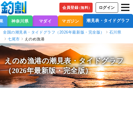
会員登録
ログイン
（無料）
潮見表・タイドグラフ
果
神奈川県
マダイ
マガジン
全国の潮見表・タイドグラフ（2026年最新版・完全版）
石川県
七尾市
えのめ漁港
えのめ漁港の潮見表
・タイドグラフ
（2026年最新版・完全版）