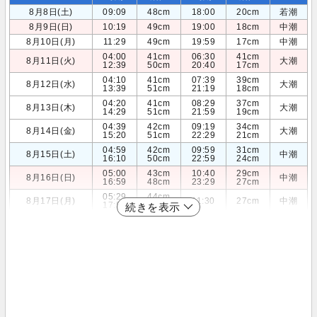
8月8日(土)
09:09
48cm
18:00
20cm
若潮
8月9日(日)
10:19
49cm
19:00
18cm
中潮
8月10日(月)
11:29
49cm
19:59
17cm
中潮
04:00
41cm
06:30
41cm
8月11日(火)
大潮
12:39
50cm
20:40
17cm
04:10
41cm
07:39
39cm
8月12日(水)
大潮
13:39
51cm
21:19
18cm
04:20
41cm
08:29
37cm
8月13日(木)
大潮
14:29
51cm
21:59
19cm
04:39
42cm
09:19
34cm
8月14日(金)
大潮
15:20
51cm
22:29
21cm
04:59
42cm
09:59
31cm
8月15日(土)
中潮
16:10
50cm
22:59
24cm
05:00
43cm
10:40
29cm
8月16日(日)
中潮
16:59
48cm
23:29
27cm
05:29
44cm
8月17日(月)
11:30
27cm
中潮
17:59
46cm
続きを表示