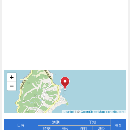
+
−
Leaflet
| ©
OpenStreetMap contributors
満潮
干潮
日時
潮名
時刻
潮位
時刻
潮位