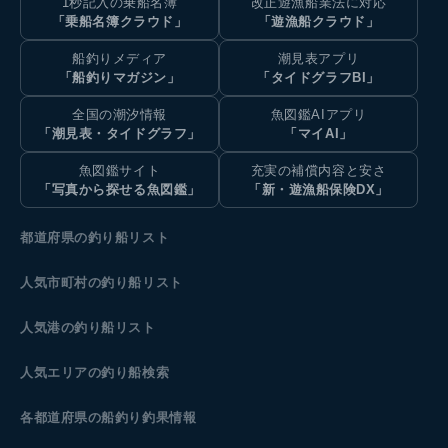
1秒記入の乗船名簿
改正遊漁船業法に対応
「乗船名簿クラウド」
「遊漁船クラウド」
船釣りメディア
潮見表アプリ
「船釣りマガジン」
「タイドグラフBI」
全国の潮汐情報
魚図鑑AIアプリ
「潮見表・タイドグラフ」
「マイAI」
魚図鑑サイト
充実の補償内容と安さ
「写真から探せる魚図鑑」
「新・遊漁船保険DX」
都道府県の釣り船リスト
人気市町村の釣り船リスト
人気港の釣り船リスト
人気エリアの釣り船検索
各都道府県の船釣り釣果情報