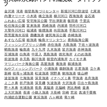
フ
金沢港
滝港
能登島海づりセンター
新堀川河口防波堤
七尾港
内灘マリーナ
小木港
橋立漁港
梯川河口
西海漁港
金石港
ふれあい広場
安宅海浜公園
宇出津新港
飯田港
千里浜
松任海浜公園
富来漁港
黒崎漁港
内浦港
羽咋川河口
大聖寺川河口
福浦港
狼煙漁港
向田漁港
手取川河口
西荒屋海水浴場
鹿磯漁港
健民海浜公園
赤崎漁港
あすなろ広場
姫漁港
輪島マリンタウン
鹿島臨海公園
フィッシングブリッジ赤崎
赤住漁港
大島漁港
下佐々波漁港
蛸島漁港
輪島港
九十九湾
久木漁港
皆月漁港
赤神漁港
百浦漁港
白鳥港
中居入
黒島漁港
徳光海岸
えのめ漁港
前波漁港
弁天島
鵜川漁港
能登内浦海岸
カイモチ鼻
マリンパーク海族公園
高屋漁港
庵漁港
鵜浦漁港
ねやフィッシングパーク
小浦漁港
鵜飼漁港
古君漁港
立ケ鼻
新崎
祖母ヶ浦漁港
松波漁港
関野鼻
剱地漁港
猿山岬
波並漁港
七海漁港
深見漁港
イナヘズミ鼻
甲漁港
名舟漁港
よこさ鼻
折戸漁港
深見磯
矢波漁港
大沢漁港
日出ケ島漁港
野々木鼻
光浦漁港
長島
真脇港
北脇崎
恵比寿崎
釜鼻
上大沢漁港
長浦
小鵜入漁港
大長崎
宗崎
窓岩
真浦千畳敷
内浦総合運動公園
東浜漁港
八ヶ崎港
竜ケ崎