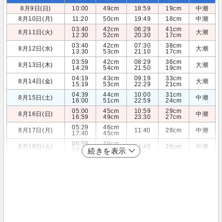
8月9日(日)
10:00
49cm
18:59
19cm
中潮
8月10日(月)
11:20
50cm
19:49
18cm
中潮
03:40
42cm
06:29
41cm
8月11日(火)
大潮
12:30
52cm
20:30
17cm
03:40
42cm
07:30
38cm
8月12日(水)
大潮
13:30
53cm
21:10
17cm
03:59
42cm
08:29
36cm
8月13日(木)
大潮
14:29
54cm
21:50
19cm
04:19
43cm
09:19
33cm
8月14日(金)
大潮
15:19
53cm
22:29
21cm
04:39
44cm
10:00
31cm
8月15日(土)
中潮
16:00
51cm
22:59
24cm
05:00
45cm
10:59
29cm
8月16日(日)
中潮
16:59
49cm
23:30
27cm
05:29
46cm
8月17日(月)
11:40
28cm
中潮
17:40
45cm
05:59
46cm
8月18日(火)
12:40
28cm
中潮
18:40
42cm
続きを表示