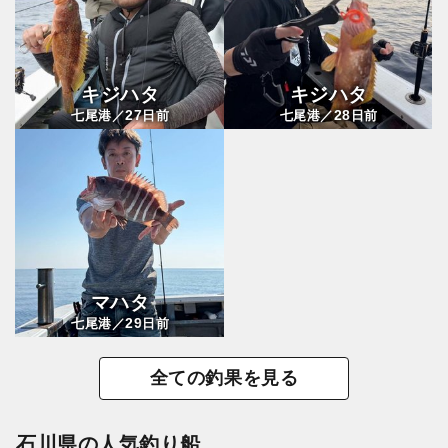
キジハタ
キジハタ
27
28
七尾港／
日前
七尾港／
日前
マハタ
29
七尾港／
日前
全ての釣果を見る
石川県の人気釣り船