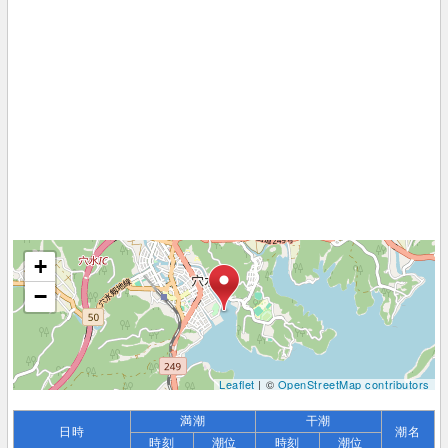
+
−
Leaflet
| ©
OpenStreetMap contributors
満潮
干潮
日時
潮名
時刻
潮位
時刻
潮位