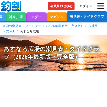
会員登録
ログイン
（無料）
潮見表・タイドグラフ
果
神奈川県
マダイ
マガジン
全国の潮見表・タイドグラフ（2026年最新版・完全版）
石川県
穴水町
あすなろ広場
あすなろ広場の潮見表
・タイドグラ
フ（2026年最新版・完全版）