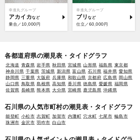
幸進丸グループ
幸進丸グループ
アカイカ
ブリ
10,000
60,000
乗合／
円
仕立／
円
各都道府県の潮見表・タイドグラフ
北海道
青森県
岩手県
秋田県
宮城県
山形県
福島県
東京都
神奈川県
千葉県
茨城県
新潟県
富山県
石川県
福井県
愛知県
静岡県
三重県
大阪府
兵庫県
和歌山県
京都府
広島県
岡山県
山口県
鳥取県
島根県
高知県
香川県
徳島県
愛媛県
福岡県
佐賀県
長崎県
熊本県
大分県
宮崎県
鹿児島県
沖縄県
石川県の人気市町村の潮見表・タイドグラフ
能登町
小松市
志賀町
加賀市
内灘町
穴水町
七尾市
輪島市
珠洲市
金沢市
羽咋市
白山市
石川県の人気ポイントの潮見表・タイドグラ