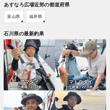
あすなろ広場近郊の都道府県
富山県
福井県
石川県の最新釣果
アマダイ
マトウダイ
21
22
七尾港／
日前
七尾港／
日前