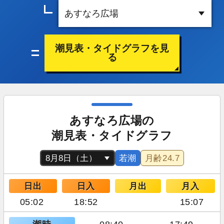
潮見表・タイドグラフを見
る
あすなろ広場の
潮見表・タイドグラフ
若潮
月齢
24.7
日出
日入
月出
月入
05:02
18:52
15:07