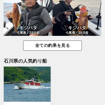
キジハタ
キジハタ
28
29
七尾港／
日前
七尾港／
日前
全ての釣果を見る
石川県の人気釣り船