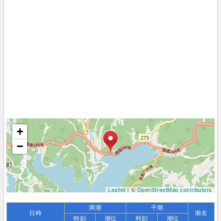
+
−
Leaflet
| ©
OpenStreetMap contributors
満潮
干潮
日時
潮名
時刻
潮位
時刻
潮位