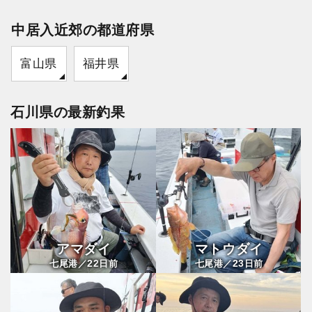
中居入近郊の都道府県
富山県
福井県
石川県の最新釣果
アマダイ
マトウダイ
22
23
七尾港／
日前
七尾港／
日前