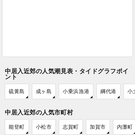
中居入近郊の人気潮見表・タイドグラフポイ
ント
硫黄島
成ヶ島
小乗浜漁港
綱代港
小
中居入近郊の人気市町村
能登町
小松市
志賀町
加賀市
内灘町