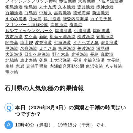
フィッシングブリッジ赤崎
赤住漁港
大島漁港
下佐々波漁港
蛸島漁港
輪島港
九十九湾
久木漁港
皆月漁港
赤神漁港
百浦漁港
白鳥港
中居入
黒島漁港
徳光海岸
前波漁港
えのめ漁港
弁天島
鵜川漁港
能登内浦海岸
カイモチ鼻
マリンパーク海族公園
高屋漁港
庵漁港
ねやフィッシングパーク
鵜浦漁港
小浦漁港
鵜飼漁港
古君漁港
立ケ鼻
新崎
祖母ヶ浦漁港
松波漁港
剱地漁港
関野鼻
猿山岬
波並漁港
七海漁港
イナヘズミ鼻
深見漁港
甲漁港
名舟漁港
よこさ鼻
折戸漁港
矢波漁港
深見磯
大沢漁港
日出ケ島漁港
野々木鼻
光浦漁港
長島
真脇港
北脇崎
恵比寿崎
釜鼻
上大沢漁港
長浦
小鵜入漁港
大長崎
宗崎
窓岩
真浦千畳敷
内浦総合運動公園
東浜漁港
八ヶ崎港
竜ケ崎
石川県の人気魚種の釣果情報
本日（2026年8月9日）の満潮と干潮の時間はい
つですか？
10時40分（満潮）、19時19分（干潮）です。