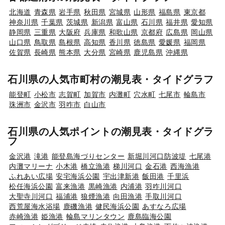
北海道
青森県
岩手県
秋田県
宮城県
山形県
福島県
東京都
神奈川県
千葉県
茨城県
新潟県
富山県
石川県
福井県
愛知県
静岡県
三重県
大阪府
兵庫県
和歌山県
京都府
広島県
岡山県
山口県
鳥取県
島根県
高知県
香川県
徳島県
愛媛県
福岡県
佐賀県
長崎県
熊本県
大分県
宮崎県
鹿児島県
沖縄県
石川県の人気市町村の潮見表・タイドグラフ
能登町
小松市
志賀町
加賀市
内灘町
穴水町
七尾市
輪島市
珠洲市
金沢市
羽咋市
白山市
石川県の人気ポイントの潮見表・タイドグラ
フ
金沢港
滝港
能登島海づりセンター
新堀川河口防波堤
七尾港
内灘マリーナ
小木港
橋立漁港
梯川河口
金石港
西海漁港
ふれあい広場
安宅海浜公園
宇出津新港
飯田港
千里浜
松任海浜公園
富来漁港
黒崎漁港
内浦港
羽咋川河口
大聖寺川河口
福浦港
狼煙漁港
向田漁港
手取川河口
西荒屋海水浴場
鹿磯漁港
健民海浜公園
あすなろ広場
赤崎漁港
姫漁港
輪島マリンタウン
鹿島臨海公園