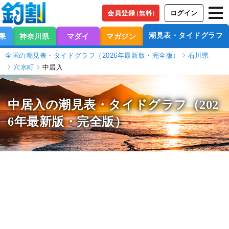
会員登録
ログイン
（無料）
潮見表・タイドグラフ
果
神奈川県
マダイ
マガジン
全国の潮見表・タイドグラフ（2026年最新版・完全版）
石川県
穴水町
中居入
中居入の潮見表
・タイドグラフ（202
6年最新版・完全版）