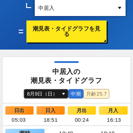
潮見表・タイドグラフを見
る
中居入の
潮見表・タイドグラフ
中潮
月齢
25.7
日出
日入
月出
月入
05:03
18:51
00:24
16:13