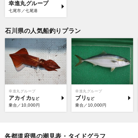
幸進丸グループ
七尾市／七尾港
石川県の人気船釣りプラン
幸進丸グループ
幸進丸グループ
アカイカ
ブリ
10,000
10,000
乗合／
円
乗合／
円
各都道府県の潮見表・タイドグラフ