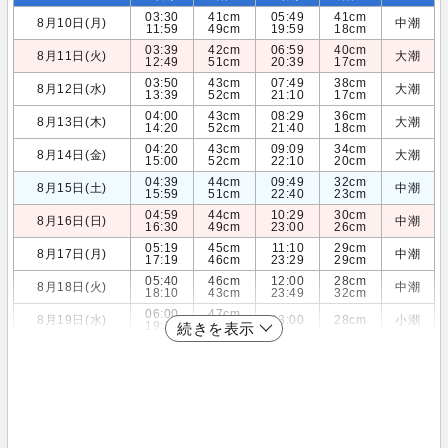
03:30
41cm
05:49
41cm
8月10日(月)
中潮
11:59
49cm
19:59
18cm
03:39
42cm
06:59
40cm
8月11日(火)
大潮
12:49
51cm
20:39
17cm
03:50
43cm
07:49
38cm
8月12日(水)
大潮
13:39
52cm
21:10
17cm
04:00
43cm
08:29
36cm
8月13日(木)
大潮
14:20
52cm
21:40
18cm
04:20
43cm
09:09
34cm
8月14日(金)
大潮
15:00
52cm
22:10
20cm
04:39
44cm
09:49
32cm
8月15日(土)
中潮
15:59
51cm
22:40
23cm
04:59
44cm
10:29
30cm
8月16日(日)
中潮
16:30
49cm
23:00
26cm
05:19
45cm
11:10
29cm
8月17日(月)
中潮
17:19
46cm
23:29
29cm
05:40
46cm
12:00
28cm
8月18日(火)
中潮
18:10
43cm
23:49
32cm
06:00
47cm
8月19日(水)
13:00
28cm
小潮
19:19
39cm
続きを表示