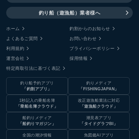
釣り船（遊漁船）業者様へ
ホーム
釣割からのお知らせ
よくあるご質問
お問い合わせ
利用規約
プライバシーポリシー
運営会社
採用情報
特定商取引法に基づく表記
釣り船予約アプリ
釣りメディア
「釣割アプリ」
「FISHINGJAPAN」
1秒記入の乗船名簿
改正遊漁船業法に対応
「乗船名簿クラウド」
「遊漁船クラウド」
船釣りメディア
潮見表アプリ
「船釣りマガジン」
「タイドグラフBI」
全国の潮汐情報
魚図鑑AIアプリ