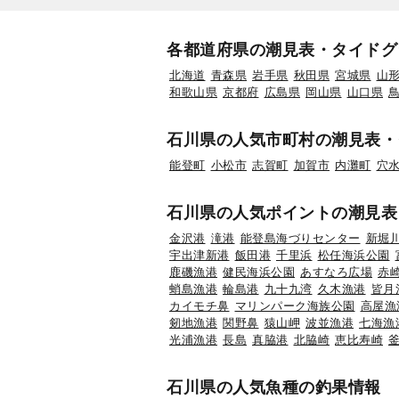
各都道府県の潮見表・タイドグ
北海道
青森県
岩手県
秋田県
宮城県
山
和歌山県
京都府
広島県
岡山県
山口県
石川県の人気市町村の潮見表・
能登町
小松市
志賀町
加賀市
内灘町
穴
石川県の人気ポイントの潮見表
金沢港
滝港
能登島海づりセンター
新堀
宇出津新港
飯田港
千里浜
松任海浜公園
鹿磯漁港
健民海浜公園
あすなろ広場
赤
蛸島漁港
輪島港
九十九湾
久木漁港
皆月
カイモチ鼻
マリンパーク海族公園
高屋漁
剱地漁港
関野鼻
猿山岬
波並漁港
七海漁
光浦漁港
長島
真脇港
北脇崎
恵比寿崎
石川県の人気魚種の釣果情報