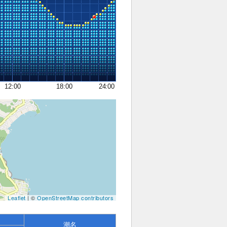
12:00
18:00
24:00
Leaflet
| ©
OpenStreetMap contributors
潮名