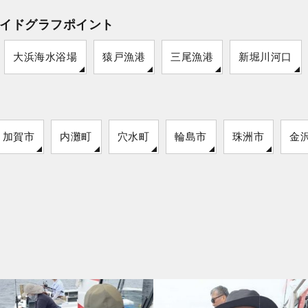
イドグラフポイント
大浜海水浴場
猿戸漁港
三尾漁港
新堀川河口
加賀市
内灘町
穴水町
輪島市
珠洲市
金