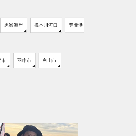
黒瀬海岸
橋本川河口
豊間港
沢市
羽咋市
白山市