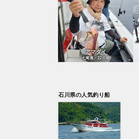
アマダイ
22
七尾港／
日前
石川県の人気釣り船