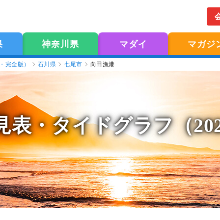
果
神奈川県
マダイ
マガジ
版・完全版）
石川県
七尾市
向田漁港
見表
・タイドグラフ（20