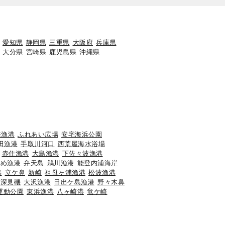
愛知県
静岡県
三重県
大阪府
兵庫県
大分県
宮崎県
鹿児島県
沖縄県
海漁港
ふれあい広場
安宅海浜公園
田漁港
手取川河口
西荒屋海水浴場
赤住漁港
大島漁港
下佐々波漁港
のめ漁港
弁天島
鵜川漁港
能登内浦海岸
港
立ケ鼻
新崎
祖母ヶ浦漁港
松波漁港
深見磯
大沢漁港
日出ケ島漁港
野々木鼻
運動公園
東浜漁港
八ヶ崎港
竜ケ崎