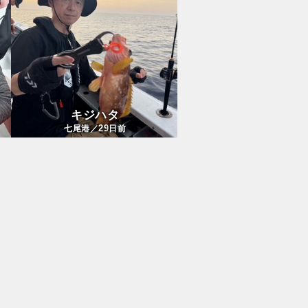
キジハタ
29
七尾港／
日前