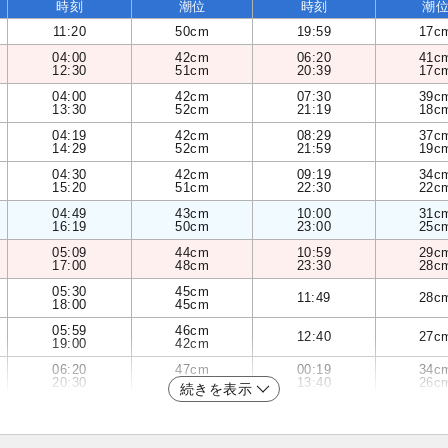
時刻
潮位
時刻
潮
11:20
50cm
19:59
17c
04:00
42cm
06:20
41c
12:30
51cm
20:39
17c
04:00
42cm
07:30
39c
13:30
52cm
21:19
18c
04:19
42cm
08:29
37c
14:29
52cm
21:59
19c
04:30
42cm
09:19
34c
15:20
51cm
22:30
22c
04:49
43cm
10:00
31c
16:19
50cm
23:00
25c
05:09
44cm
10:59
29c
17:00
48cm
23:30
28c
05:30
45cm
11:49
28c
18:00
45cm
05:59
46cm
12:40
27c
19:00
42cm
06:20
47cm
00:19
34c
20:30
40cm
13:40
26c
続きを表示