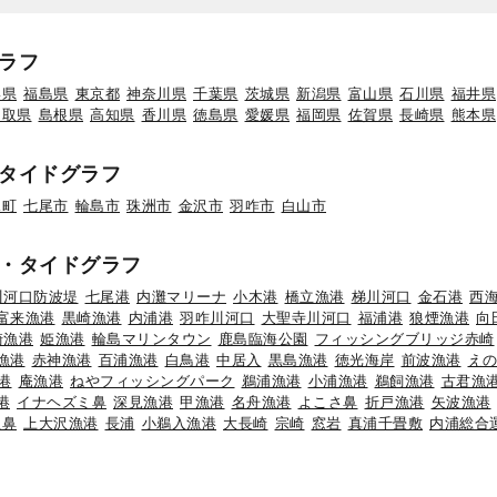
ラフ
形県
福島県
東京都
神奈川県
千葉県
茨城県
新潟県
富山県
石川県
福井県
鳥取県
島根県
高知県
香川県
徳島県
愛媛県
福岡県
佐賀県
長崎県
熊本県
タイドグラフ
水町
七尾市
輪島市
珠洲市
金沢市
羽咋市
白山市
・タイドグラフ
川河口防波堤
七尾港
内灘マリーナ
小木港
橋立漁港
梯川河口
金石港
西
富来漁港
黒崎漁港
内浦港
羽咋川河口
大聖寺川河口
福浦港
狼煙漁港
向
崎漁港
姫漁港
輪島マリンタウン
鹿島臨海公園
フィッシングブリッジ赤崎
漁港
赤神漁港
百浦漁港
白鳥港
中居入
黒島漁港
徳光海岸
前波漁港
え
港
庵漁港
ねやフィッシングパーク
鵜浦漁港
小浦漁港
鵜飼漁港
古君漁
港
イナヘズミ鼻
深見漁港
甲漁港
名舟漁港
よこさ鼻
折戸漁港
矢波漁港
釜鼻
上大沢漁港
長浦
小鵜入漁港
大長崎
宗崎
窓岩
真浦千畳敷
内浦総合