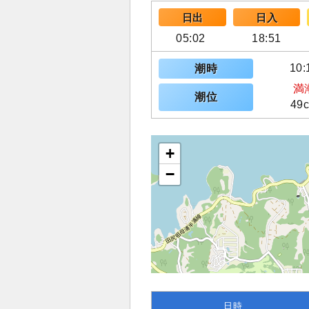
日出
日入
05:02
18:51
10:
潮時
満
潮位
49
+
−
日時