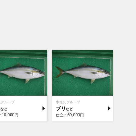
丸グループ
幸進丸グループ
リ
ブリ
10,000
60,000
／
円
仕立／
円