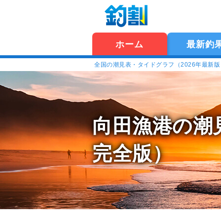
ホーム
最新釣
全国の潮見表・タイドグラフ（2026年最新
向田漁港の潮
完全版）