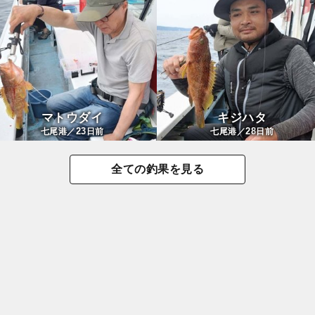
マトウダイ
キジハタ
23
28
七尾港／
日前
七尾港／
日前
全ての釣果を見る