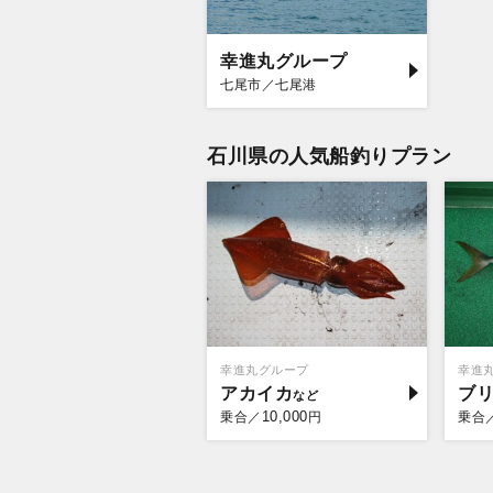
幸進丸グループ
七尾市／七尾港
石川県の人気船釣りプラン
幸進丸グループ
幸進
アカイカ
ブ
10,000
乗合／
円
乗合