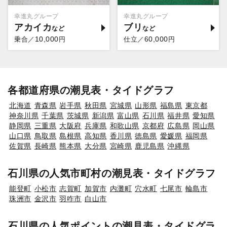
幸進丸グループ
幸進丸グループ
アカイカ
ブリ
10,000
60,000
乗合／
円
仕立／
円
各都道府県の潮見表・タイドグラフ
北海道
青森県
岩手県
秋田県
宮城県
山形県
福島県
東京都
神奈川県
千葉県
茨城県
新潟県
富山県
石川県
福井県
愛知県
静岡県
三重県
大阪府
兵庫県
和歌山県
京都府
広島県
岡山県
山口県
鳥取県
島根県
高知県
香川県
徳島県
愛媛県
福岡県
佐賀県
長崎県
熊本県
大分県
宮崎県
鹿児島県
沖縄県
石川県の人気市町村の潮見表・タイドグラフ
能登町
小松市
志賀町
加賀市
内灘町
穴水町
七尾市
輪島市
珠洲市
金沢市
羽咋市
白山市
石川県の人気ポイントの潮見表・タイドグラ