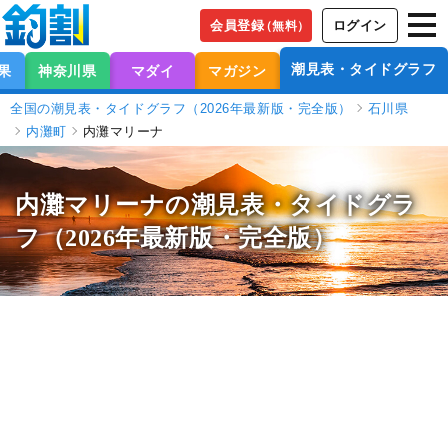
会員登録
ログイン
（無料）
潮見表・タイドグラフ
果
神奈川県
マダイ
マガジン
全国の潮見表・タイドグラフ（2026年最新版・完全版）
石川県
内灘町
内灘マリーナ
内灘マリーナの潮見表
・タイドグラ
フ（2026年最新版・完全版）