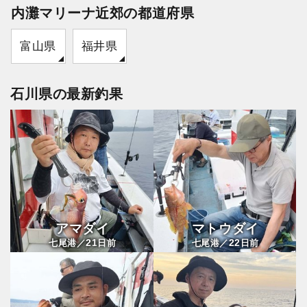
内灘マリーナ近郊の都道府県
富山県
福井県
石川県の最新釣果
アマダイ
マトウダイ
21
22
七尾港／
日前
七尾港／
日前