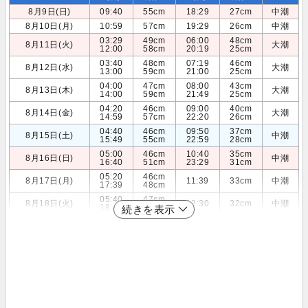
8月9日(日)
09:40
55cm
18:29
27cm
中潮
8月10日(月)
10:59
57cm
19:29
26cm
中潮
03:29
49cm
06:00
48cm
8月11日(火)
大潮
12:00
58cm
20:19
25cm
03:40
48cm
07:19
46cm
8月12日(水)
大潮
13:00
59cm
21:00
25cm
04:00
47cm
08:00
43cm
8月13日(木)
大潮
14:00
59cm
21:49
25cm
04:20
46cm
09:00
40cm
8月14日(金)
大潮
14:59
57cm
22:20
26cm
04:40
46cm
09:50
37cm
8月15日(土)
中潮
15:49
55cm
22:59
28cm
05:00
46cm
10:40
35cm
8月16日(日)
中潮
16:40
51cm
23:29
31cm
05:20
46cm
8月17日(月)
11:39
33cm
中潮
17:39
48cm
05:40
47cm
8月18日(火)
12:30
32cm
中潮
18:40
45cm
続きを表示