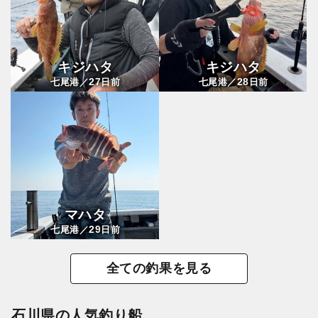
キジハタ
キジハタ
27
28
七尾港／
日前
七尾港／
日前
マハタ
29
七尾港／
日前
全ての釣果を見る
石川県の人気釣り船