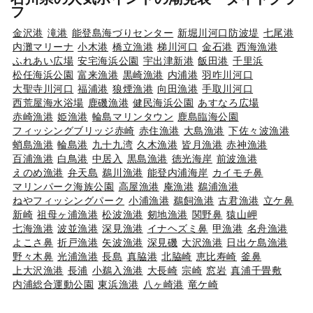
フ
金沢港
滝港
能登島海づりセンター
新堀川河口防波堤
七尾港
内灘マリーナ
小木港
橋立漁港
梯川河口
金石港
西海漁港
ふれあい広場
安宅海浜公園
宇出津新港
飯田港
千里浜
松任海浜公園
富来漁港
黒崎漁港
内浦港
羽咋川河口
大聖寺川河口
福浦港
狼煙漁港
向田漁港
手取川河口
西荒屋海水浴場
鹿磯漁港
健民海浜公園
あすなろ広場
赤崎漁港
姫漁港
輪島マリンタウン
鹿島臨海公園
フィッシングブリッジ赤崎
赤住漁港
大島漁港
下佐々波漁港
蛸島漁港
輪島港
九十九湾
久木漁港
皆月漁港
赤神漁港
百浦漁港
白鳥港
中居入
黒島漁港
徳光海岸
前波漁港
えのめ漁港
弁天島
鵜川漁港
能登内浦海岸
カイモチ鼻
マリンパーク海族公園
高屋漁港
庵漁港
鵜浦漁港
ねやフィッシングパーク
小浦漁港
鵜飼漁港
古君漁港
立ケ鼻
新崎
祖母ヶ浦漁港
松波漁港
剱地漁港
関野鼻
猿山岬
七海漁港
波並漁港
深見漁港
イナヘズミ鼻
甲漁港
名舟漁港
よこさ鼻
折戸漁港
矢波漁港
深見磯
大沢漁港
日出ケ島漁港
野々木鼻
光浦漁港
長島
真脇港
北脇崎
恵比寿崎
釜鼻
上大沢漁港
長浦
小鵜入漁港
大長崎
宗崎
窓岩
真浦千畳敷
内浦総合運動公園
東浜漁港
八ヶ崎港
竜ケ崎