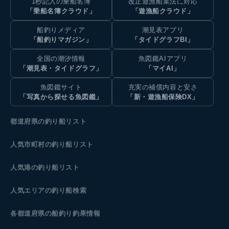
1秒記入の乗船名簿
改正遊漁船業法に対応
「乗船名簿クラウド」
「遊漁船クラウド」
船釣りメディア
潮見表アプリ
「船釣りマガジン」
「タイドグラフBI」
全国の潮汐情報
魚図鑑AIアプリ
「潮見表・タイドグラフ」
「マイAI」
魚図鑑サイト
充実の補償内容と安さ
「写真から探せる魚図鑑」
「新・遊漁船保険DX」
都道府県の釣り船リスト
人気市町村の釣り船リスト
人気港の釣り船リスト
人気エリアの釣り船検索
各都道府県の船釣り釣果情報