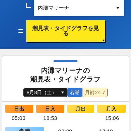
潮見表・タイドグラフを見
る
内灘マリーナの
潮見表・タイドグラフ
若潮
月齢
24.7
日出
日入
月出
月入
05:03
18:53
15:06