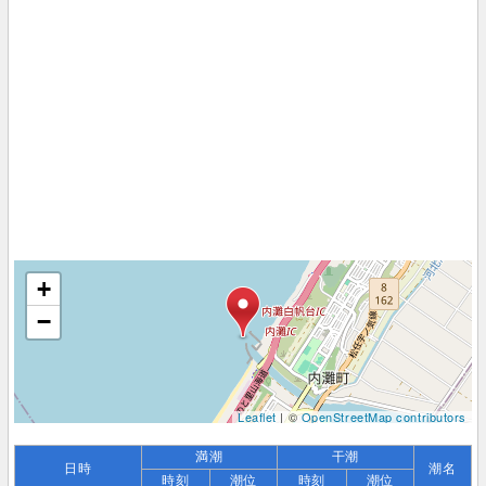
+
−
Leaflet
| ©
OpenStreetMap contributors
満潮
干潮
日時
潮名
時刻
潮位
時刻
潮位