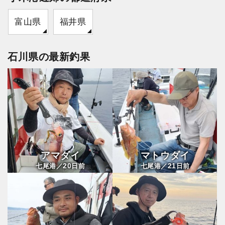
富山県
福井県
石川県の最新釣果
アマダイ
マトウダイ
20
21
七尾港／
日前
七尾港／
日前