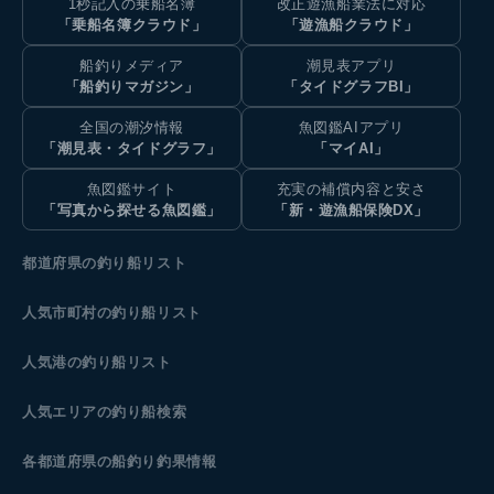
1秒記入の乗船名簿
改正遊漁船業法に対応
「乗船名簿クラウド」
「遊漁船クラウド」
船釣りメディア
潮見表アプリ
「船釣りマガジン」
「タイドグラフBI」
全国の潮汐情報
魚図鑑AIアプリ
「潮見表・タイドグラフ」
「マイAI」
魚図鑑サイト
充実の補償内容と安さ
「写真から探せる魚図鑑」
「新・遊漁船保険DX」
都道府県の釣り船リスト
人気市町村の釣り船リスト
人気港の釣り船リスト
人気エリアの釣り船検索
各都道府県の船釣り釣果情報