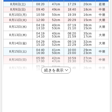
8月8日(土)
08:20
47cm
17:29
20cm
若潮
8月9日(日)
09:40
49cm
18:40
18cm
中潮
8月10日(月)
10:59
50cm
19:39
16cm
中潮
8月11日(火)
12:00
52cm
20:29
15cm
大潮
04:19
40cm
07:19
38cm
8月12日(水)
大潮
13:10
53cm
21:10
15cm
04:19
40cm
08:20
35cm
8月13日(木)
大潮
14:10
53cm
21:59
17cm
04:29
40cm
09:19
32cm
8月14日(金)
大潮
15:10
52cm
22:29
20cm
04:40
41cm
10:00
29cm
8月15日(土)
中潮
16:00
50cm
23:00
23cm
05:00
42cm
10:59
27cm
8月16日(日)
中潮
17:00
47cm
23:30
27cm
05:29
44cm
8月17日(月)
11:49
26cm
中潮
18:10
44cm
続きを表示