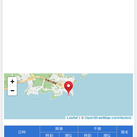
+
−
Leaflet
| ©
OpenStreetMap contributors
満潮
干潮
日時
潮名
時刻
潮位
時刻
潮位