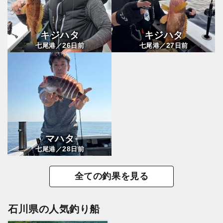
キジハタ
キジハタ
26
27
七尾港／
日前
七尾港／
日前
マハタ
28
七尾港／
日前
全ての釣果を見る
石川県の人気釣り船