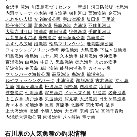
金沢港
滝港
能登島海づりセンター
新堀川河口防波堤
七尾港
内灘マリーナ
小木港
橋立漁港
梯川河口
西海漁港
金石港
ふれあい広場
安宅海浜公園
宇出津新港
飯田港
千里浜
松任海浜公園
富来漁港
黒崎漁港
内浦港
羽咋川河口
大聖寺川河口
福浦港
向田漁港
狼煙漁港
手取川河口
西荒屋海水浴場
鹿磯漁港
健民海浜公園
赤崎漁港
あすなろ広場
姫漁港
輪島マリンタウン
鹿島臨海公園
フィッシングブリッジ赤崎
赤住漁港
大島漁港
下佐々波漁港
蛸島漁港
輪島港
九十九湾
久木漁港
皆月漁港
赤神漁港
百浦漁港
白鳥港
中居入
黒島漁港
徳光海岸
えのめ漁港
前波漁港
弁天島
鵜川漁港
能登内浦海岸
カイモチ鼻
マリンパーク海族公園
高屋漁港
庵漁港
鵜浦漁港
ねやフィッシングパーク
小浦漁港
鵜飼漁港
古君漁港
立ケ鼻
新崎
祖母ヶ浦漁港
松波漁港
関野鼻
剱地漁港
猿山岬
波並漁港
七海漁港
深見漁港
イナヘズミ鼻
甲漁港
名舟漁港
よこさ鼻
折戸漁港
矢波漁港
深見磯
大沢漁港
日出ケ島漁港
野々木鼻
光浦漁港
長島
真脇港
北脇崎
恵比寿崎
釜鼻
上大沢漁港
長浦
小鵜入漁港
大長崎
宗崎
窓岩
真浦千畳敷
内浦総合運動公園
東浜漁港
八ヶ崎港
竜ケ崎
石川県の人気魚種の釣果情報