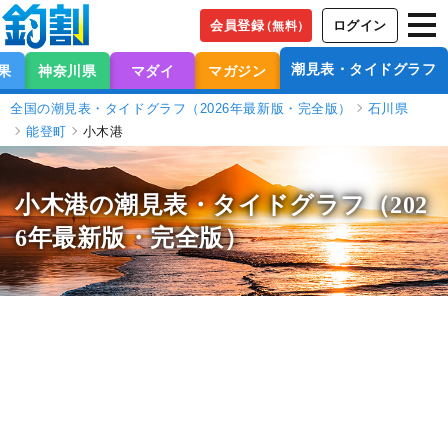
会員登録
ログイン
（無料）
潮見表・タイドグラフ
果
神奈川県
マダイ
マガジン
全国の潮見表・タイドグラフ（2026年最新版・完全版）
石川県
能登町
小木港
小木港の潮見表
・タイドグラフ（202
6年最新版・完全版）