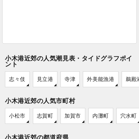
小木港近郊の人気潮見表・タイドグラフポイ
ント
志々伎
見立港
寺津
外美能漁港
鵜殿
小木港近郊の人気市町村
小松市
志賀町
加賀市
内灘町
穴水町
小木港近郊の都道府県