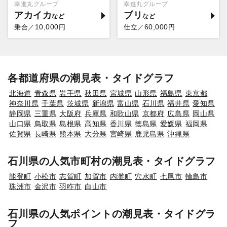
幸進丸グループ
幸進丸グループ
アカイカ
ブリ
10,000
60,000
乗合／
円
仕立／
円
各都道府県の潮見表・タイドグラフ
北海道
青森県
岩手県
秋田県
宮城県
山形県
福島県
東京都
神奈川県
千葉県
茨城県
新潟県
富山県
石川県
福井県
愛知県
静岡県
三重県
大阪府
兵庫県
和歌山県
京都府
広島県
岡山県
山口県
鳥取県
島根県
高知県
香川県
徳島県
愛媛県
福岡県
佐賀県
長崎県
熊本県
大分県
宮崎県
鹿児島県
沖縄県
石川県の人気市町村の潮見表・タイドグラフ
能登町
小松市
志賀町
加賀市
内灘町
穴水町
七尾市
輪島市
珠洲市
金沢市
羽咋市
白山市
石川県の人気ポイントの潮見表・タイドグラ
フ