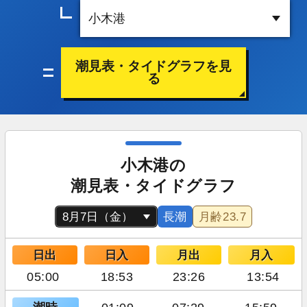
潮見表・タイドグラフを見
る
小木港の
潮見表・タイドグラフ
長潮
月齢
23.7
日出
日入
月出
月入
05:00
18:53
23:26
13:54