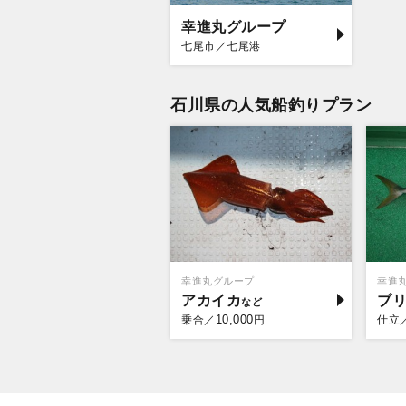
幸進丸グループ
七尾市／七尾港
石川県の人気船釣りプラン
幸進丸グループ
幸進
アカイカ
ブ
10,000
乗合／
円
仕立