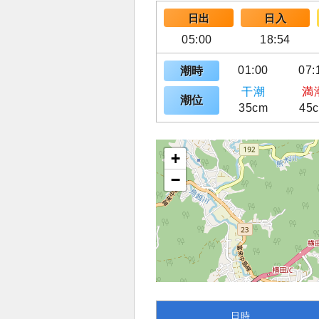
日出
日入
05:00
18:54
01:00
07:
潮時
干潮
満
潮位
35cm
45
+
−
日時