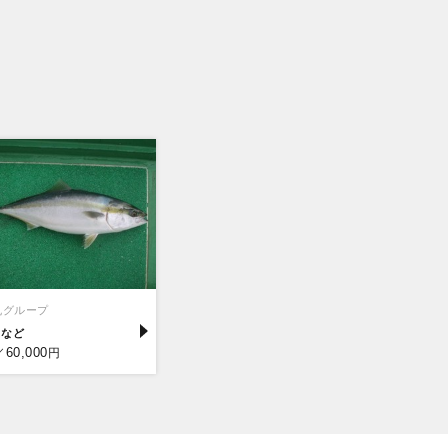
丸グループ
リ
60,000
／
円