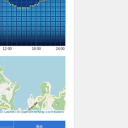
12:00
18:00
24:00
Leaflet
| ©
OpenStreetMap contributors
潮名