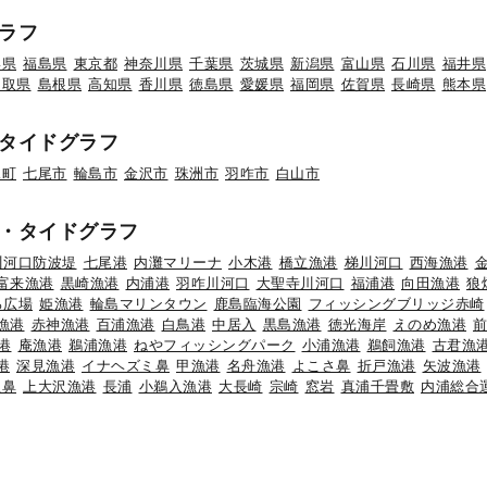
ラフ
形県
福島県
東京都
神奈川県
千葉県
茨城県
新潟県
富山県
石川県
福井県
鳥取県
島根県
高知県
香川県
徳島県
愛媛県
福岡県
佐賀県
長崎県
熊本県
タイドグラフ
水町
七尾市
輪島市
金沢市
珠洲市
羽咋市
白山市
・タイドグラフ
川河口防波堤
七尾港
内灘マリーナ
小木港
橋立漁港
梯川河口
西海漁港
富来漁港
黒崎漁港
内浦港
羽咋川河口
大聖寺川河口
福浦港
向田漁港
狼
ろ広場
姫漁港
輪島マリンタウン
鹿島臨海公園
フィッシングブリッジ赤崎
漁港
赤神漁港
百浦漁港
白鳥港
中居入
黒島漁港
徳光海岸
えのめ漁港
港
庵漁港
鵜浦漁港
ねやフィッシングパーク
小浦漁港
鵜飼漁港
古君漁
港
深見漁港
イナヘズミ鼻
甲漁港
名舟漁港
よこさ鼻
折戸漁港
矢波漁港
釜鼻
上大沢漁港
長浦
小鵜入漁港
大長崎
宗崎
窓岩
真浦千畳敷
内浦総合