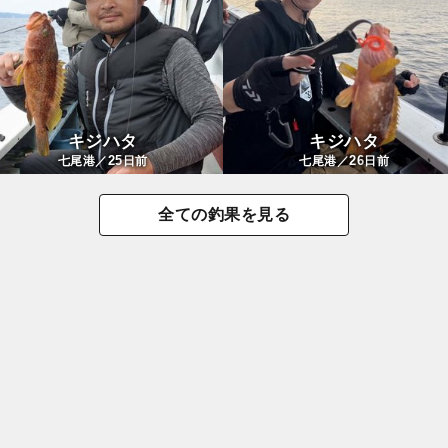
キジハタ
キジハタ
25
26
七尾港／
日前
七尾港／
日前
全ての釣果を見る