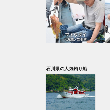
マトウダイ
20
七尾港／
日前
石川県の人気釣り船