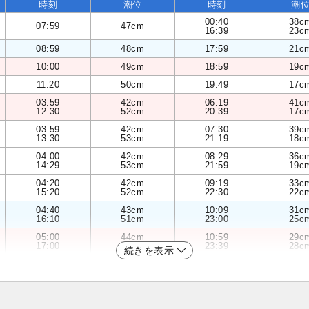
時刻
潮位
時刻
潮
00:40
38c
07:59
47cm
16:39
23c
08:59
48cm
17:59
21c
10:00
49cm
18:59
19c
11:20
50cm
19:49
17c
03:59
42cm
06:19
41c
12:30
52cm
20:39
17c
03:59
42cm
07:30
39c
13:30
53cm
21:19
18c
04:00
42cm
08:29
36c
14:29
53cm
21:59
19c
04:20
42cm
09:19
33c
15:20
52cm
22:30
22c
04:40
43cm
10:09
31c
16:10
51cm
23:00
25c
05:00
44cm
10:59
29c
17:00
48cm
23:39
28c
続きを表示