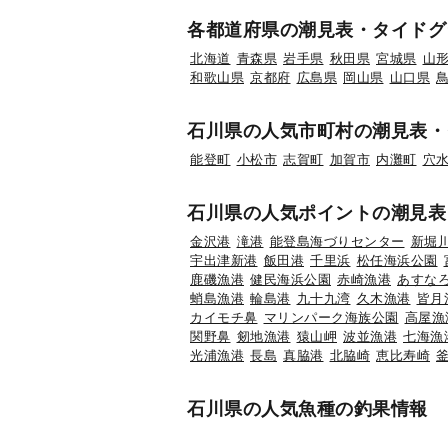
各都道府県の潮見表・タイドグ
北海道
青森県
岩手県
秋田県
宮城県
山
和歌山県
京都府
広島県
岡山県
山口県
石川県の人気市町村の潮見表・
能登町
小松市
志賀町
加賀市
内灘町
穴
石川県の人気ポイントの潮見表
金沢港
滝港
能登島海づりセンター
新堀
宇出津新港
飯田港
千里浜
松任海浜公園
鹿磯漁港
健民海浜公園
赤崎漁港
あすな
蛸島漁港
輪島港
九十九湾
久木漁港
皆月
カイモチ鼻
マリンパーク海族公園
高屋漁
関野鼻
剱地漁港
猿山岬
波並漁港
七海漁
光浦漁港
長島
真脇港
北脇崎
恵比寿崎
石川県の人気魚種の釣果情報