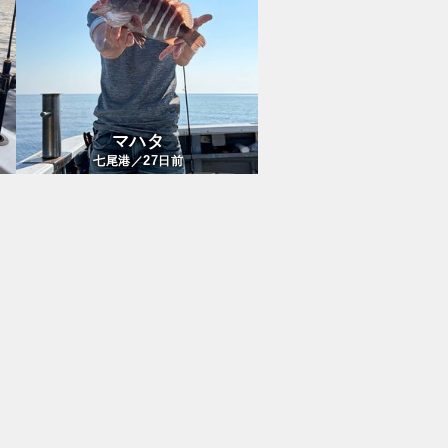
マハタ
27
七尾港／
日前