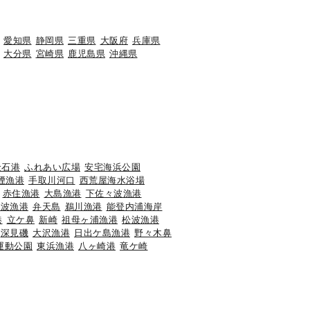
愛知県
静岡県
三重県
大阪府
兵庫県
大分県
宮崎県
鹿児島県
沖縄県
金石港
ふれあい広場
安宅海浜公園
煙漁港
手取川河口
西荒屋海水浴場
赤住漁港
大島漁港
下佐々波漁港
前波漁港
弁天島
鵜川漁港
能登内浦海岸
港
立ケ鼻
新崎
祖母ヶ浦漁港
松波漁港
深見磯
大沢漁港
日出ケ島漁港
野々木鼻
運動公園
東浜漁港
八ヶ崎港
竜ケ崎