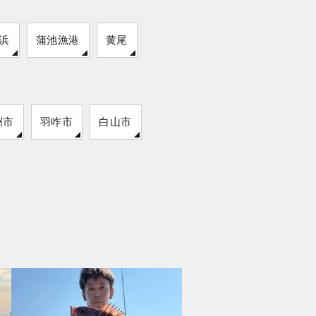
浜
蒲池漁港
黄尾
洲市
羽咋市
白山市