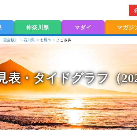
果
神奈川県
マダイ
マガジ
版・完全版）
石川県
七尾市
よこさ鼻
見表
・タイドグラフ（20