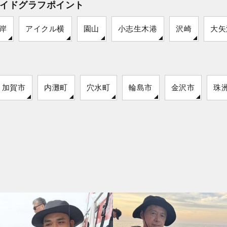
イドグラフポイント
岸
アイクル横
園山
小志生木港
沢崎
大矢
加賀市
内灘町
穴水町
輪島市
金沢市
珠