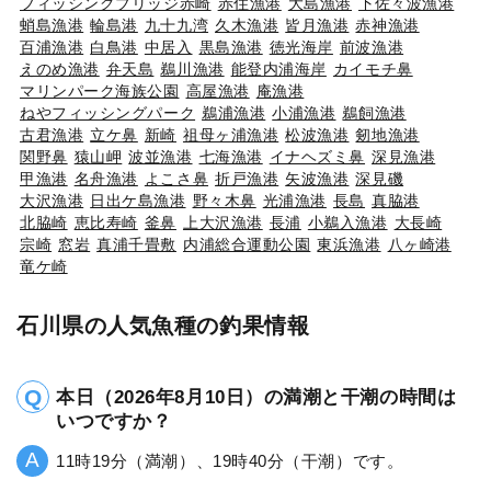
フィッシングブリッジ赤崎
赤住漁港
大島漁港
下佐々波漁港
蛸島漁港
輪島港
九十九湾
久木漁港
皆月漁港
赤神漁港
百浦漁港
白鳥港
中居入
黒島漁港
徳光海岸
前波漁港
えのめ漁港
弁天島
鵜川漁港
能登内浦海岸
カイモチ鼻
マリンパーク海族公園
高屋漁港
庵漁港
ねやフィッシングパーク
鵜浦漁港
小浦漁港
鵜飼漁港
古君漁港
立ケ鼻
新崎
祖母ヶ浦漁港
松波漁港
剱地漁港
関野鼻
猿山岬
波並漁港
七海漁港
イナヘズミ鼻
深見漁港
甲漁港
名舟漁港
よこさ鼻
折戸漁港
矢波漁港
深見磯
大沢漁港
日出ケ島漁港
野々木鼻
光浦漁港
長島
真脇港
北脇崎
恵比寿崎
釜鼻
上大沢漁港
長浦
小鵜入漁港
大長崎
宗崎
窓岩
真浦千畳敷
内浦総合運動公園
東浜漁港
八ヶ崎港
竜ケ崎
石川県の人気魚種の釣果情報
本日（2026年8月10日）の満潮と干潮の時間は
いつですか？
11時19分（満潮）、19時40分（干潮）です。