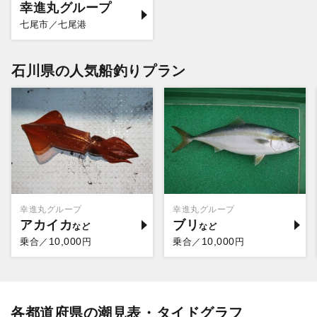
幸進丸グループ
七尾市／七尾港
石川県の人気船釣りプラン
幸進丸グループ
幸進丸グループ
アカイカ
ブリ
10,000
10,000
乗合／
円
乗合／
円
各都道府県の潮見表・タイドグラフ