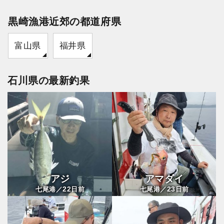
黒崎漁港近郊の都道府県
富山県
福井県
石川県の最新釣果
アジ
アマダイ
22
23
七尾港／
日前
七尾港／
日前