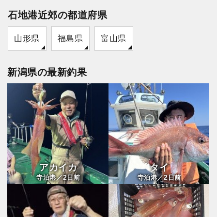
石地港近郊の都道府県
山形県
福島県
富山県
新潟県の最新釣果
アカイカ
タイ
2
2
寺泊港／
日前
寺泊港／
日前