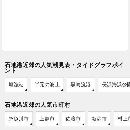
石地港近郊の人気潮見表・タイドグラフポイ
ント
旭漁港
半元の波止
黒崎漁港
長浜海浜公
石地港近郊の人気市町村
糸魚川市
上越市
佐渡市
新潟市
村上