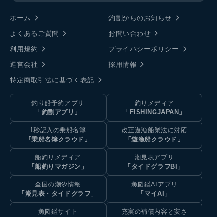
ホーム
釣割からのお知らせ
よくあるご質問
お問い合わせ
利用規約
プライバシーポリシー
運営会社
採用情報
特定商取引法に基づく表記
釣り船予約アプリ
釣りメディア
「釣割アプリ」
「FISHINGJAPAN」
1秒記入の乗船名簿
改正遊漁船業法に対応
「乗船名簿クラウド」
「遊漁船クラウド」
船釣りメディア
潮見表アプリ
「船釣りマガジン」
「タイドグラフBI」
全国の潮汐情報
魚図鑑AIアプリ
「潮見表・タイドグラフ」
「マイAI」
魚図鑑サイト
充実の補償内容と安さ