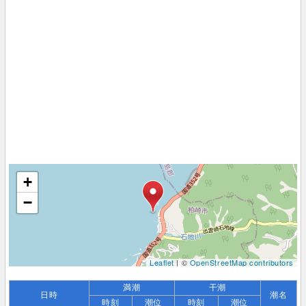
+
−
Leaflet
| ©
OpenStreetMap contributors
満潮
干潮
日時
潮名
時刻
潮位
時刻
潮位