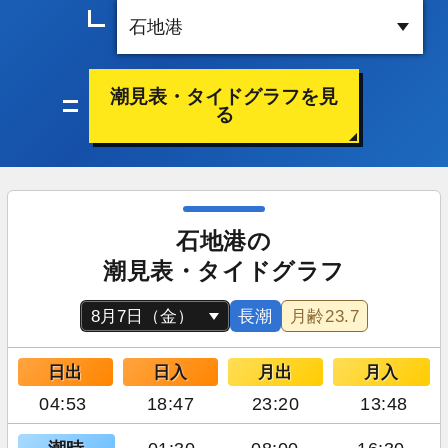
潮見表・タイドグラフを見
る
石地港の
潮見表・タイドグラフ
長潮
月齢
23.7
日出
日入
月出
月入
04:53
18:47
23:20
13:48