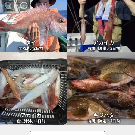
タイ
アカイカ
2
2
寺泊港／
日前
有間川漁港／
日前
アカイカ
キジハタ
4
4
直江津港／
日前
有間川漁港／
日前