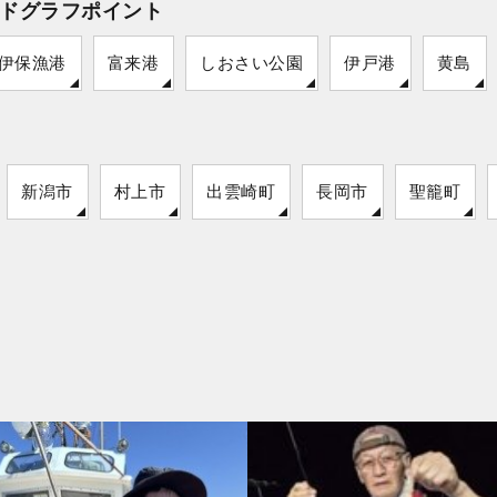
ドグラフポイント
伊保漁港
富来港
しおさい公園
伊戸港
黄島
新潟市
村上市
出雲崎町
長岡市
聖籠町