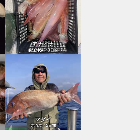
アカイカ
3
直江津港／
日前
マダイ
5
寺泊港／
日前