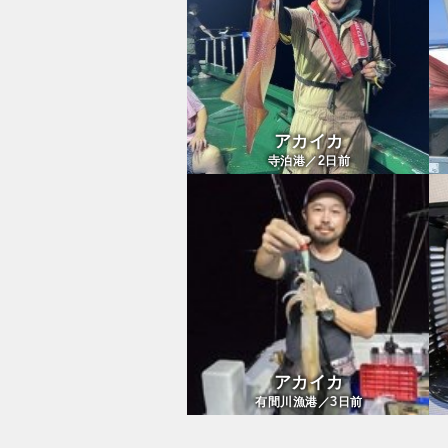
アカイカ
2
寺泊港／
日前
アカイカ
3
有間川漁港／
日前