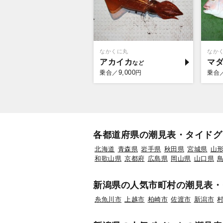
なかくに丸
なか
アカイカ
マ
9,000
乗合／
円
乗合
各都道府県の潮見表・タイドグ
北海道
青森県
岩手県
秋田県
宮城県
山
和歌山県
京都府
広島県
岡山県
山口県
新潟県の人気市町村の潮見表・
糸魚川市
上越市
柏崎市
佐渡市
新潟市