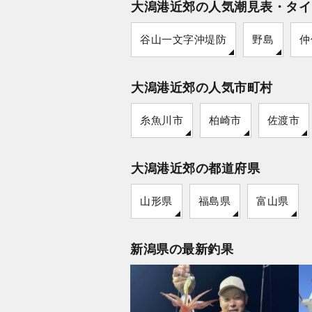
大潟港近郊の人気潮見表・タイ
谷山一文字沖堤防
野島
仲
大潟港近郊の人気市町村
糸魚川市
柏崎市
佐渡市
大潟港近郊の都道府県
山形県
福島県
富山県
新潟県の最新釣果