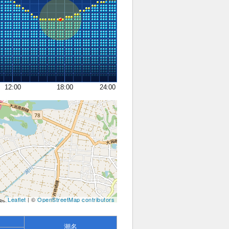
12:00
18:00
24:00
Leaflet
| ©
OpenStreetMap contributors
潮名