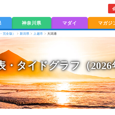
果
神奈川県
マダイ
マガジ
版・完全版）
新潟県
上越市
大潟港
表
・タイドグラフ（202