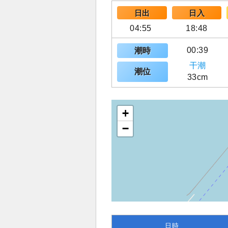
日出
日入
04:55
18:48
00:39
潮時
干潮
潮位
33cm
+
−
日時