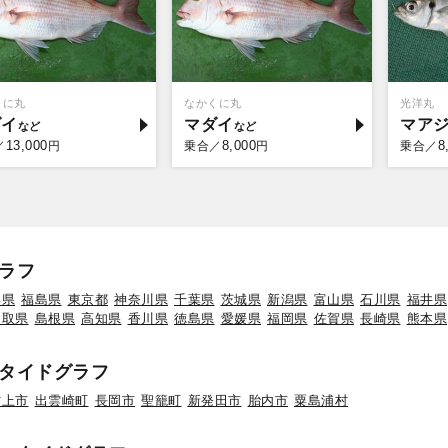
くに丸
なかくに丸
光洋丸
ダイ
マダイ
マア
13,000
8,000
8
／
円
乗合／
円
乗合／
ラフ
形県
福島県
東京都
神奈川県
千葉県
茨城県
新潟県
富山県
石川県
福井県
鳥取県
島根県
高知県
香川県
徳島県
愛媛県
福岡県
佐賀県
長崎県
熊本県
タイドグラフ
村上市
出雲崎町
長岡市
聖籠町
新発田市
胎内市
粟島浦村