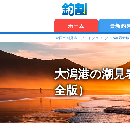
ホーム
最新釣
全国の潮見表・タイドグラフ（2026年最新
大潟港の潮見
全版）