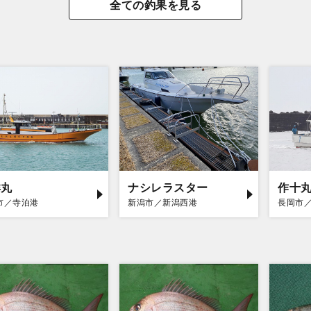
全ての釣果を見る
洋丸
ナシレラスター
作十
市／寺泊港
新潟市／新潟西港
長岡市