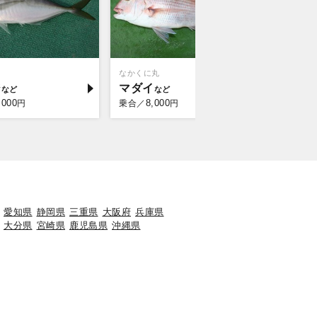
なかくに丸
作十丸
ジ
マダイ
マダイ
,000
8,000
8,0
円
乗合／
円
乗合／
愛知県
静岡県
三重県
大阪府
兵庫県
大分県
宮崎県
鹿児島県
沖縄県