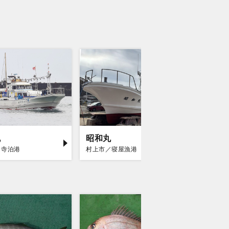
丸
昭和丸
第十八
／寺泊港
村上市／寝屋漁港
村上市／寝