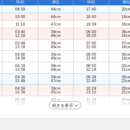
時刻
潮位
時刻
潮
08:59
44cm
17:40
20c
10:00
46cm
18:40
19c
11:10
47cm
19:39
18c
03:40
39cm
06:00
39c
12:19
48cm
20:20
18c
03:49
39cm
07:00
37c
13:19
49cm
21:00
18c
04:00
39cm
08:00
35c
14:09
49cm
21:40
19c
04:19
39cm
08:50
33c
14:59
49cm
22:19
21c
04:30
39cm
09:39
30c
15:49
47cm
22:40
23c
04:59
39cm
10:29
28c
16:39
45cm
23:10
25c
05:10
40cm
11:19
27c
17:29
42cm
23:39
28c
続きを表示