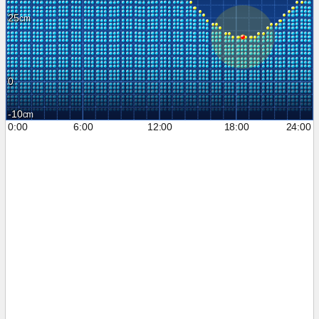
25
0
-10
0:00
6:00
12:00
18:00
24:00