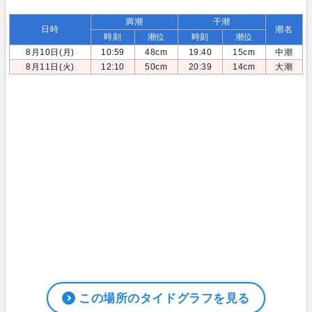
満潮
干潮
日時
潮名
時刻
潮位
時刻
潮位
8月10日(月)
10:59
48cm
19:40
15cm
中潮
8月11日(火)
12:10
50cm
20:39
14cm
大潮
この場所のタイドグラフを見る