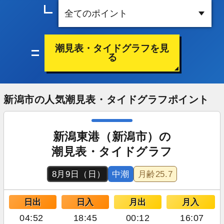
潮見表・タイドグラフを見
る
新潟市の人気潮見表・タイドグラフポイント
新潟東港（新潟市）の
潮見表・タイドグラフ
8月9日（日）
中潮
月齢
25.7
日出
日入
月出
月入
04:52
18:45
00:12
16:07