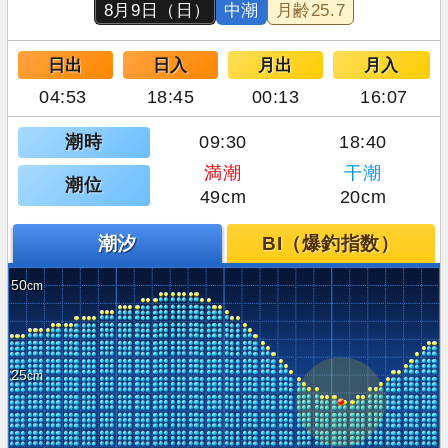
8月9日（日）
中潮
月齢
25.7
日出
日入
月出
月入
04:53
18:45
00:13
16:07
潮時
09:30
18:40
満潮
干潮
潮位
49cm
20cm
潮汐
BI（爆釣指数）
50
25