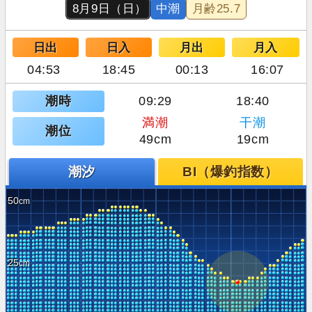
8月9日（日）
中潮
月齢
25.7
日出
日入
月出
月入
04:53
18:45
00:13
16:07
潮時
09:29
18:40
満潮
干潮
潮位
49cm
19cm
潮汐
BI（爆釣指数）
50
25