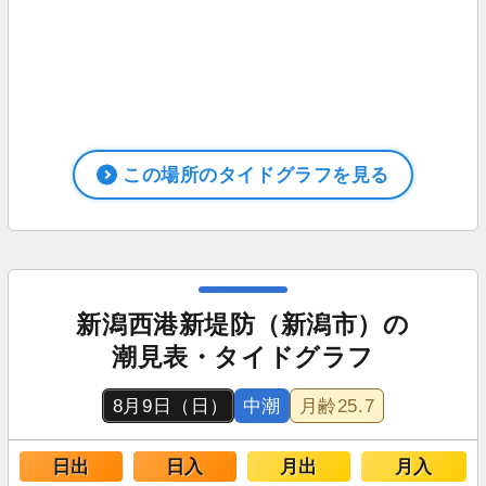
この場所のタイドグラフを見る
新潟西港新堤防（新潟市）の
潮見表・タイドグラフ
8月9日（日）
中潮
月齢
25.7
日出
日入
月出
月入