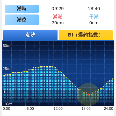
潮時
09:29
18:40
満潮
干潮
潮位
30cm
0cm
潮汐
BI（爆釣指数）
50
25
0
-10
0:00
6:00
12:00
18:00
24:00