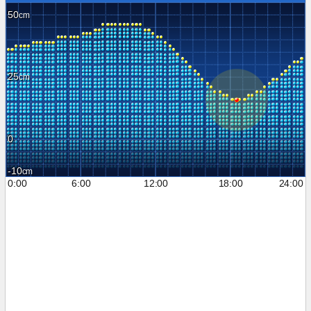
50
25
0
-10
0:00
6:00
12:00
18:00
24:00