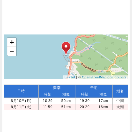
+
−
Leaflet
| ©
OpenStreetMap contributors
満潮
干潮
日時
潮名
時刻
潮位
時刻
潮位
8月10日(月)
10:39
50cm
19:30
17cm
中潮
8月11日(火)
11:59
51cm
20:29
16cm
大潮