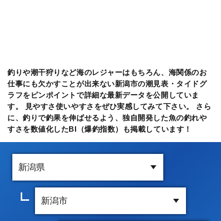
釣りや潮干狩りなど海のレジャーはもちろん、海関係のお
仕事にも欠かすことが出来ない新潟市の潮見表・タイドグ
ラフをピンポイントで詳細な最新データを公開していま
す。 見やすさ使いやすさをぜひ実感してみて下さい。 さら
に、釣りで釣果を伸ばせるよう、独自開発した魚の釣れや
すさを数値化したBI（爆釣指数）も掲載しています！