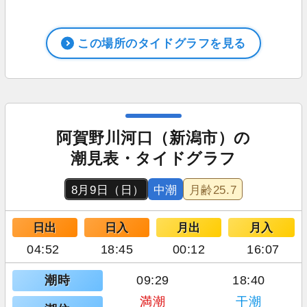
この場所のタイドグラフを見る
阿賀野川河口（新潟市）の
潮見表・タイドグラフ
8月9日（日）
中潮
月齢
25.7
日出
日入
月出
月入
04:52
18:45
00:12
16:07
潮時
09:29
18:40
満潮
干潮