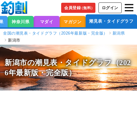
会員登録
ログイン
（無料）
潮見表・タイドグラフ
果
神奈川県
マダイ
マガジン
全国の潮見表・タイドグラフ（2026年最新版・完全版）
新潟県
新潟市
新潟市の潮見表
・タイドグラフ（202
6年最新版・完全版）