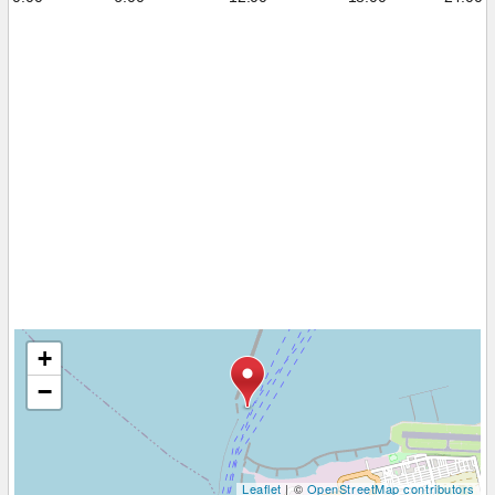
+
−
Leaflet
| ©
OpenStreetMap contributors