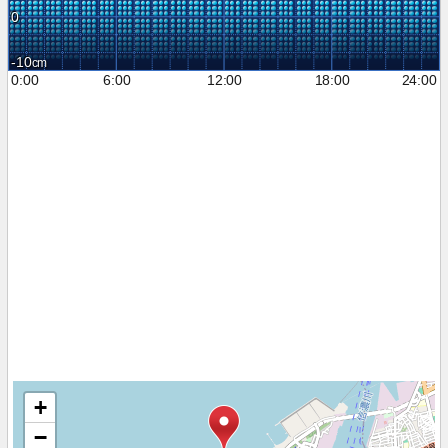
0
-10
0:00
6:00
12:00
18:00
24:00
+
−