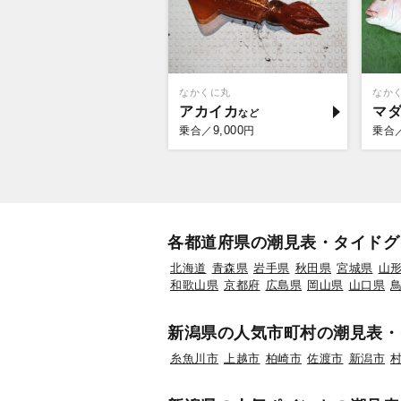
なかくに丸
なか
アカイカ
マ
9,000
乗合／
円
乗合
各都道府県の潮見表・タイドグ
北海道
青森県
岩手県
秋田県
宮城県
山
和歌山県
京都府
広島県
岡山県
山口県
新潟県の人気市町村の潮見表・
糸魚川市
上越市
柏崎市
佐渡市
新潟市