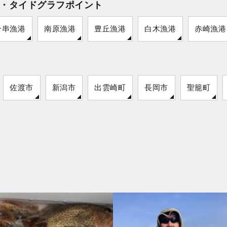
・タイドグラフポイント
合串漁港
南原漁港
豊丘漁港
白木漁港
赤崎漁港
佐渡市
新潟市
出雲崎町
長岡市
聖籠町