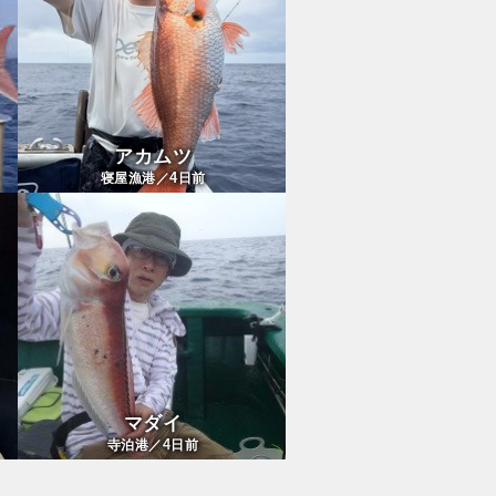
アカムツ
4
寝屋漁港／
日前
マダイ
4
寺泊港／
日前