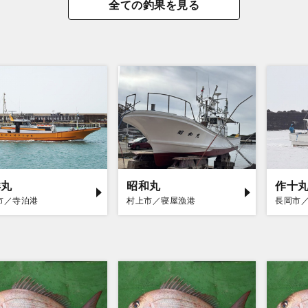
全ての釣果を見る
洋丸
昭和丸
作十
市／寺泊港
村上市／寝屋漁港
長岡市