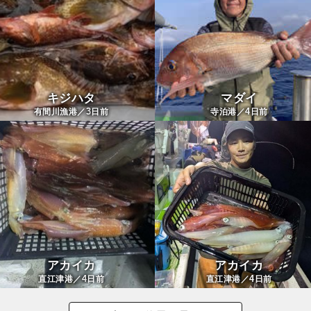
キジハタ
マダイ
3
4
有間川漁港／
日前
寺泊港／
日前
アカイカ
アカイカ
4
4
直江津港／
日前
直江津港／
日前