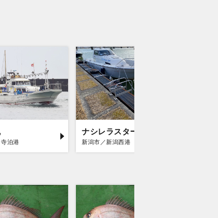
丸
ナシレラスター
第十八
／寺泊港
新潟市／新潟西港
村上市／寝