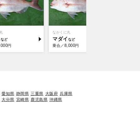
丸
なかくに丸
作十丸
イ
マダイ
マダイ
,000
8,000
8,0
円
乗合／
円
乗合／
愛知県
静岡県
三重県
大阪府
兵庫県
大分県
宮崎県
鹿児島県
沖縄県