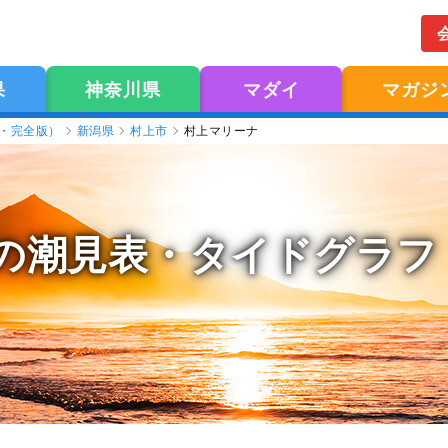
果
神奈川県
マダイ
マガジ
版・完全版）
新潟県
村上市
村上マリーナ
の潮見表
・タイドグラフ（