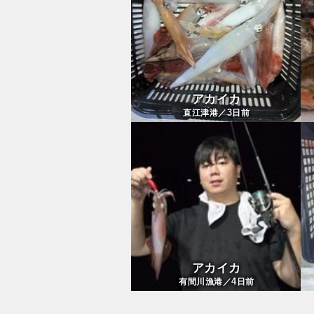
アカイカ
3
直江津港／
日前
アカイカ
4
有間川漁港／
日前