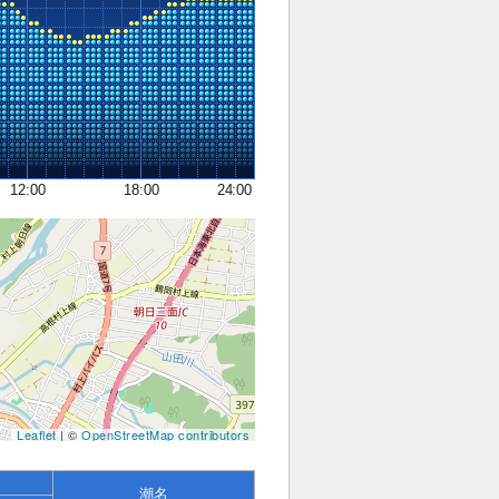
12:00
18:00
24:00
Leaflet
| ©
OpenStreetMap contributors
潮名