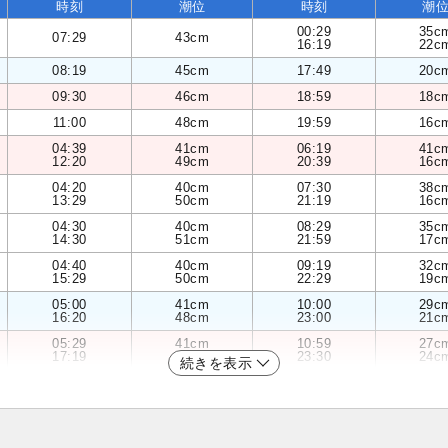
時刻
潮位
時刻
潮
00:29
35c
07:29
43cm
16:19
22c
08:19
45cm
17:49
20c
09:30
46cm
18:59
18c
11:00
48cm
19:59
16c
04:39
41cm
06:19
41c
12:20
49cm
20:39
16c
04:20
40cm
07:30
38c
13:29
50cm
21:19
16c
04:30
40cm
08:29
35c
14:30
51cm
21:59
17c
04:40
40cm
09:19
32c
15:29
50cm
22:29
19c
05:00
41cm
10:00
29c
16:20
48cm
23:00
21c
05:29
41cm
10:59
27c
17:19
45cm
23:30
24c
続きを表示