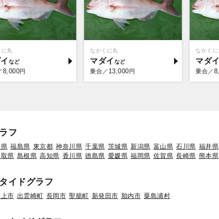
くに丸
なかくに丸
なかくに
ダイ
マダイ
マダ
8,000
13,000
8
／
円
乗合／
円
乗合／
ラフ
形県
福島県
東京都
神奈川県
千葉県
茨城県
新潟県
富山県
石川県
福井県
鳥取県
島根県
高知県
香川県
徳島県
愛媛県
福岡県
佐賀県
長崎県
熊本県
タイドグラフ
村上市
出雲崎町
長岡市
聖籠町
新発田市
胎内市
粟島浦村