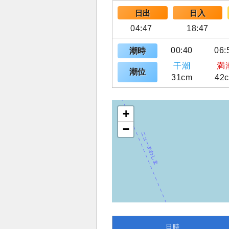
日出
日入
04:47
18:47
00:40
06:
潮時
干潮
満
潮位
31cm
42
+
−
日時