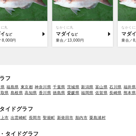
くに丸
なかくに丸
なかくに
ダイ
マダイ
マダ
8,000
13,000
8
／
円
乗合／
円
乗合／
ラフ
形県
福島県
東京都
神奈川県
千葉県
茨城県
新潟県
富山県
石川県
福井県
鳥取県
島根県
高知県
香川県
徳島県
愛媛県
福岡県
佐賀県
長崎県
熊本県
タイドグラフ
村上市
出雲崎町
長岡市
聖籠町
新発田市
胎内市
粟島浦村
・タイドグラフ