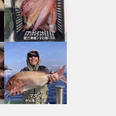
アカイカ
2
直江津港／
日前
マダイ
4
寺泊港／
日前