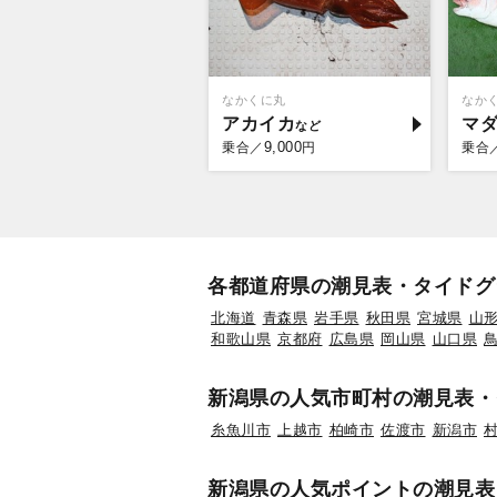
なかくに丸
なか
アカイカ
マ
9,000
乗合／
円
乗合
各都道府県の潮見表・タイドグ
北海道
青森県
岩手県
秋田県
宮城県
山
和歌山県
京都府
広島県
岡山県
山口県
新潟県の人気市町村の潮見表・
糸魚川市
上越市
柏崎市
佐渡市
新潟市
新潟県の人気ポイントの潮見表