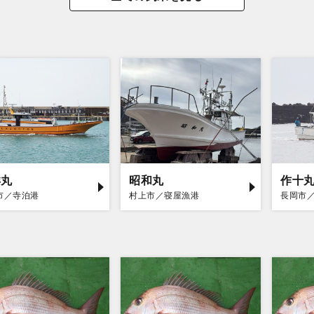
洋丸
昭和丸
作十
市／寺泊港
村上市／寝屋漁港
長岡市