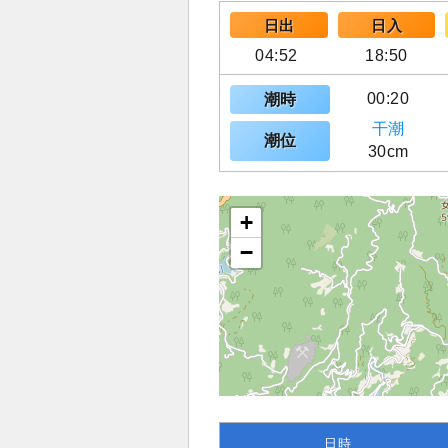
日出
日入
04:52
18:50
00:20
潮時
干潮
潮位
30cm
+
−
日時