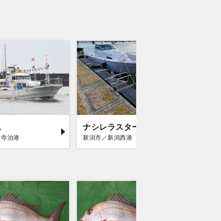
丸
ナシレラスター
第十八
／寺泊港
新潟市／新潟西港
村上市／寝