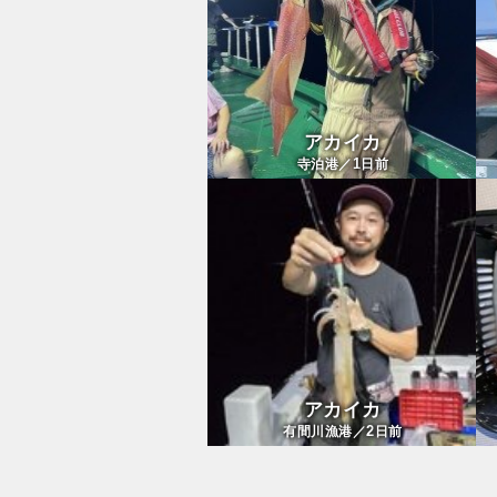
アカイカ
1
寺泊港／
日前
アカイカ
2
有間川漁港／
日前