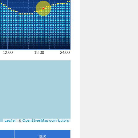
12:00
18:00
24:00
Leaflet
| ©
OpenStreetMap contributors
潮名