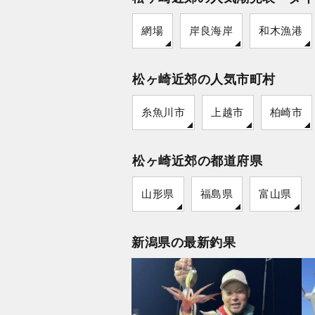
網場
岸良海岸
和木漁港
松ヶ崎近郊の人気市町村
糸魚川市
上越市
柏崎市
松ヶ崎近郊の都道府県
山形県
福島県
富山県
新潟県の最新釣果