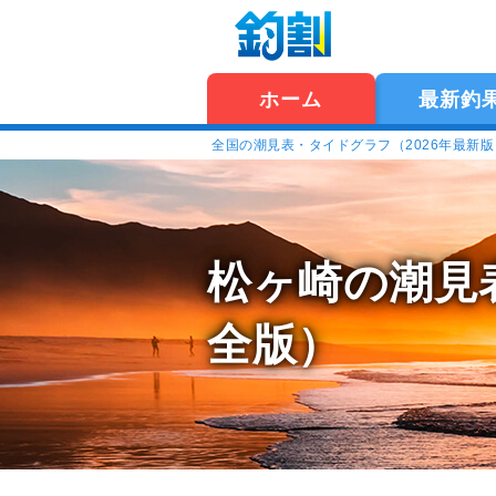
ホーム
最新釣
全国の潮見表・タイドグラフ（2026年最新
松ヶ崎の潮見
全版）