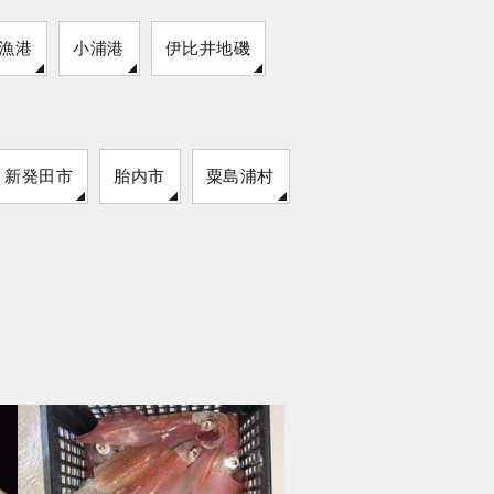
漁港
小浦港
伊比井地磯
新発田市
胎内市
粟島浦村