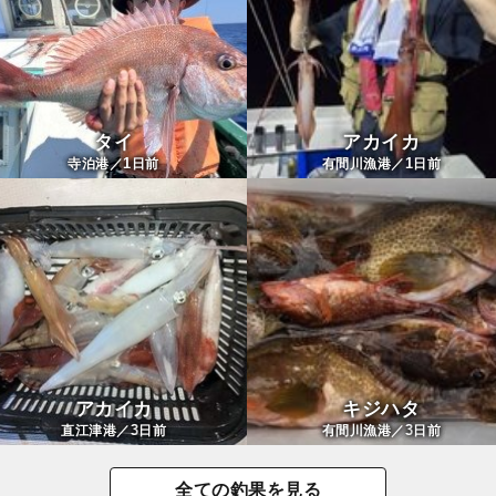
タイ
アカイカ
1
1
寺泊港／
日前
有間川漁港／
日前
アカイカ
キジハタ
3
3
直江津港／
日前
有間川漁港／
日前
全ての釣果を見る