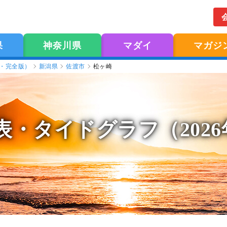
果
神奈川県
マダイ
マガジ
版・完全版）
新潟県
佐渡市
松ヶ崎
表
・タイドグラフ（202