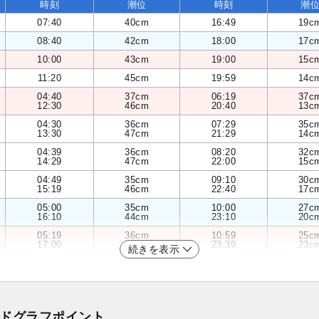
時刻
潮位
時刻
潮
07:40
40cm
16:49
19c
08:40
42cm
18:00
17c
10:00
43cm
19:00
15c
11:20
45cm
19:59
14c
04:40
37cm
06:19
37c
12:30
46cm
20:40
13c
04:30
36cm
07:29
35c
13:30
47cm
21:29
14c
04:39
36cm
08:20
32c
14:29
47cm
22:00
15c
04:49
35cm
09:10
30c
15:19
46cm
22:40
17c
05:00
35cm
10:00
27c
16:10
44cm
23:10
20c
05:19
36cm
10:59
25c
17:00
41cm
23:39
23c
続きを表示
ドグラフポイント