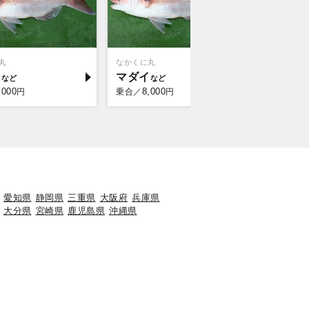
丸
なかくに丸
作十丸
イ
マダイ
マダイ
,000
8,000
8,0
円
乗合／
円
乗合／
愛知県
静岡県
三重県
大阪府
兵庫県
大分県
宮崎県
鹿児島県
沖縄県