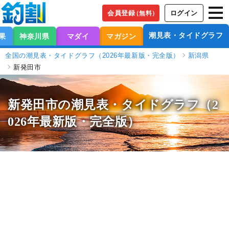
会員登録
ログイン
（無料）
潮見表・タイドグラフ
果
神奈川県
マダイ
マガジン
全国の潮見表・タイドグラフ（2026年最新版・完全版）
新潟県
新発田市
新発田市の潮見表
・タイドグラフ（2
026年最新版・完全版）