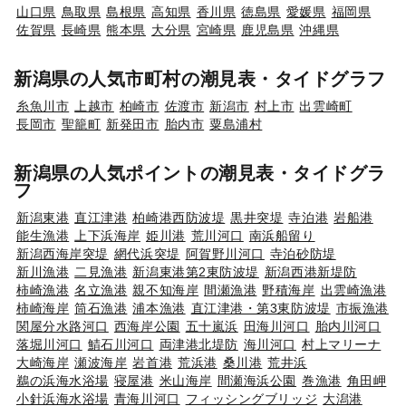
山口県
鳥取県
島根県
高知県
香川県
徳島県
愛媛県
福岡県
佐賀県
長崎県
熊本県
大分県
宮崎県
鹿児島県
沖縄県
新潟県の人気市町村の潮見表・タイドグラフ
糸魚川市
上越市
柏崎市
佐渡市
新潟市
村上市
出雲崎町
長岡市
聖籠町
新発田市
胎内市
粟島浦村
新潟県の人気ポイントの潮見表・タイドグラ
フ
新潟東港
直江津港
柏崎港西防波堤
黒井突堤
寺泊港
岩船港
能生漁港
上下浜海岸
姫川港
荒川河口
南浜船留り
新潟西海岸突堤
網代浜突堤
阿賀野川河口
寺泊砂防堤
新川漁港
二見漁港
新潟東港第2東防波堤
新潟西港新堤防
柿崎漁港
名立漁港
親不知海岸
間瀬漁港
野積海岸
出雲崎漁港
柿崎海岸
筒石漁港
浦本漁港
直江津港・第3東防波堤
市振漁港
関屋分水路河口
西海岸公園
五十嵐浜
田海川河口
胎内川河口
落堀川河口
鯖石川河口
両津港北堤防
海川河口
村上マリーナ
大崎海岸
瀬波海岸
岩首港
荒浜港
桑川港
荒井浜
鵜の浜海水浴場
寝屋港
米山海岸
間瀬海浜公園
巻漁港
角田岬
小針浜海水浴場
青海川河口
フィッシングブリッジ
大潟港