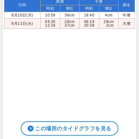
満潮
干潮
日時
潮名
時刻
潮位
時刻
潮位
8月10日(月)
10:59
36cm
19:40
4cm
中潮
04:20
28cm
06:19
28cm
8月11日(火)
大潮
12:19
37cm
20:39
2cm
この場所のタイドグラフを見る