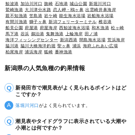
鯨波港
加治川河口
旗崎
石地港
城山公園
新堀川河口
鷲崎漁港
大川津分水路
恋人岬・鴎ヶ鼻
出雲崎井鼻海岸
親不知漁港
笠島港
岩ケ崎
能生海水浴場
岩船海水浴場
有間川漁港
獅子ヶ鼻
新潟フェリーターミナル
椎谷港
船見公園
府屋港
府屋海岸
西鯨波海水浴場
和木漁港
松ヶ崎
馬下港
谷浜
鵜泊港
鬼舞漁港
上輪海岸
田ノ浦
海洋フィッシングセンター
新潟西港
間島海水浴場
荒浜海岸
脇川港
脇川大橋海洋釣堀
聖ヶ鼻
浦浜
海府ふれあい広場
柏尾海岸
浦浜海岸
狐崎
番神漁港
新潟県の人気魚種の釣果情報
新発田市で潮見表がよく見られるポイントはど
こですか？
落堀川河口
がよく見られています。
潮見表やタイドグラフに表示されている大潮や
小潮とは何ですか？