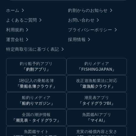
ホーム
釣割からのお知らせ
よくあるご質問
お問い合わせ
利用規約
プライバシーポリシー
運営会社
採用情報
特定商取引法に基づく表記
釣り船予約アプリ
釣りメディア
「釣割アプリ」
「FISHINGJAPAN」
1秒記入の乗船名簿
改正遊漁船業法に対応
「乗船名簿クラウド」
「遊漁船クラウド」
船釣りメディア
潮見表アプリ
「船釣りマガジン」
「タイドグラフBI」
全国の潮汐情報
魚図鑑AIアプリ
「潮見表・タイドグラフ」
「マイAI」
魚図鑑サイト
充実の補償内容と安さ