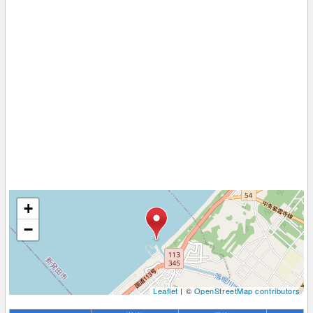
+
−
Leaflet
| ©
OpenStreetMap contributors