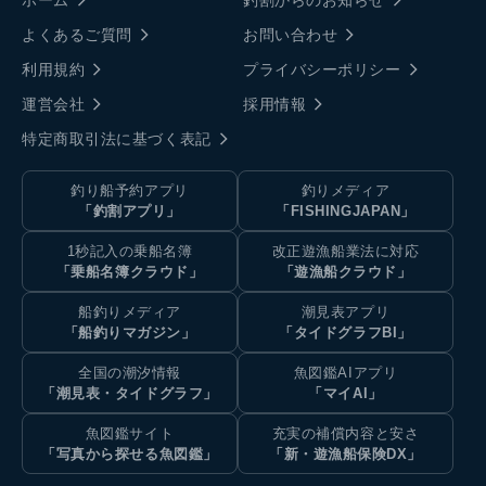
よくあるご質問
お問い合わせ
利用規約
プライバシーポリシー
運営会社
採用情報
特定商取引法に基づく表記
釣り船予約アプリ
釣りメディア
「釣割アプリ」
「FISHINGJAPAN」
1秒記入の乗船名簿
改正遊漁船業法に対応
「乗船名簿クラウド」
「遊漁船クラウド」
船釣りメディア
潮見表アプリ
「船釣りマガジン」
「タイドグラフBI」
全国の潮汐情報
魚図鑑AIアプリ
「潮見表・タイドグラフ」
「マイAI」
魚図鑑サイト
充実の補償内容と安さ
「写真から探せる魚図鑑」
「新・遊漁船保険DX」