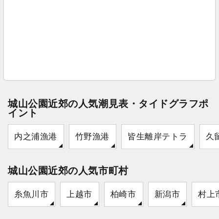
城山公園近郊の人気潮見表・タイドグラフポ
イント
内之浦漁港
竹野漁港
皆生離岸テトラ
久
城山公園近郊の人気市町村
糸魚川市
上越市
柏崎市
新潟市
村上