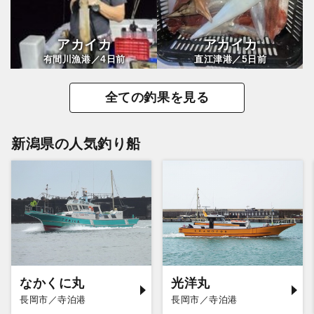
アカイカ
アカイカ
4
5
有間川漁港／
日前
直江津港／
日前
全ての釣果を見る
新潟県の人気釣り船
なかくに丸
光洋丸
長岡市／寺泊港
長岡市／寺泊港