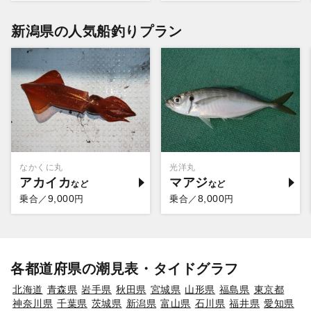
新潟県の人気船釣りプラン
なかくに丸
光洋丸
アカイカ
マアジ
9,000
8,000
乗合／
円
乗合／
円
各都道府県の潮見表・タイドグラフ
北海道
青森県
岩手県
秋田県
宮城県
山形県
福島県
東京都
神奈川県
千葉県
茨城県
新潟県
富山県
石川県
福井県
愛知県