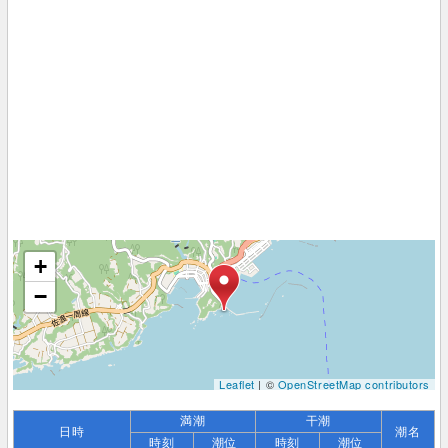
+
−
Leaflet
| ©
OpenStreetMap contributors
満潮
干潮
日時
潮名
時刻
潮位
時刻
潮位