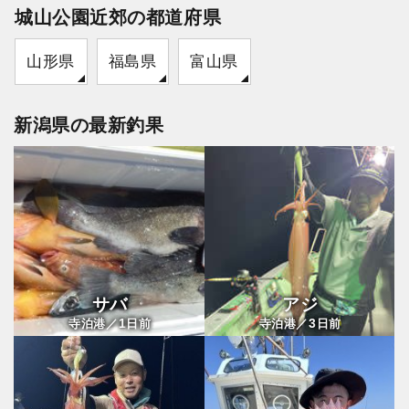
城山公園近郊の都道府県
山形県
福島県
富山県
新潟県の最新釣果
サバ
アジ
1
3
寺泊港／
日前
寺泊港／
日前