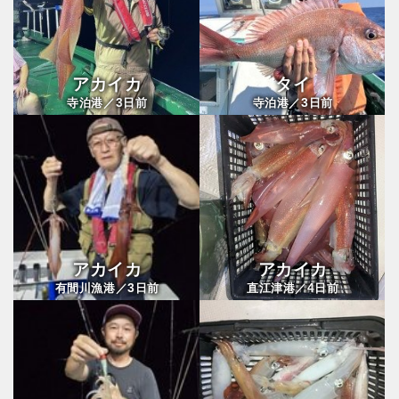
アカイカ
タイ
3
3
寺泊港／
日前
寺泊港／
日前
アカイカ
アカイカ
3
4
有間川漁港／
日前
直江津港／
日前