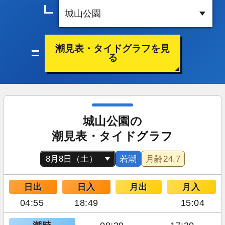
潮見表・タイドグラフを見
る
城山公園の
潮見表・タイドグラフ
若潮
月齢
24.7
日出
日入
月出
月入
04:55
18:49
15:04