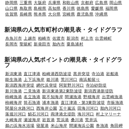
静岡県
三重県
大阪府
兵庫県
和歌山県
京都府
広島県
岡山県
山口県
鳥取県
島根県
高知県
香川県
徳島県
愛媛県
福岡県
佐賀県
長崎県
熊本県
大分県
宮崎県
鹿児島県
沖縄県
新潟県の人気市町村の潮見表・タイドグラフ
糸魚川市
上越市
柏崎市
佐渡市
新潟市
村上市
出雲崎町
長岡市
聖籠町
新発田市
胎内市
粟島浦村
新潟県の人気ポイントの潮見表・タイドグラ
フ
新潟東港
直江津港
柏崎港西防波堤
黒井突堤
寺泊港
岩船港
能生漁港
上下浜海岸
姫川港
荒川河口
南浜船留り
新潟西海岸突堤
網代浜突堤
阿賀野川河口
寺泊砂防堤
新川漁港
二見漁港
新潟東港第2東防波堤
新潟西港新堤防
柿崎漁港
名立漁港
親不知海岸
間瀬漁港
野積海岸
出雲崎漁港
柿崎海岸
筒石漁港
浦本漁港
直江津港・第3東防波堤
市振漁港
関屋分水路河口
西海岸公園
五十嵐浜
田海川河口
胎内川河口
落堀川河口
鯖石川河口
両津港北堤防
海川河口
村上マリーナ
大崎海岸
瀬波海岸
岩首港
荒浜港
桑川港
荒井浜
鵜の浜海水浴場
寝屋港
米山海岸
間瀬海浜公園
巻漁港
角田岬