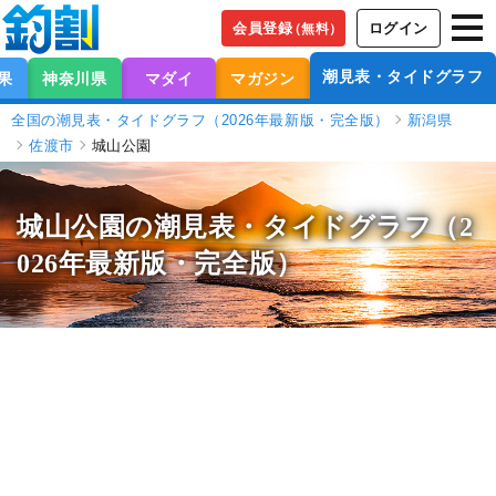
会員登録
ログイン
（無料）
潮見表・タイドグラフ
果
神奈川県
マダイ
マガジン
全国の潮見表・タイドグラフ（2026年最新版・完全版）
新潟県
佐渡市
城山公園
城山公園の潮見表
・タイドグラフ（2
026年最新版・完全版）