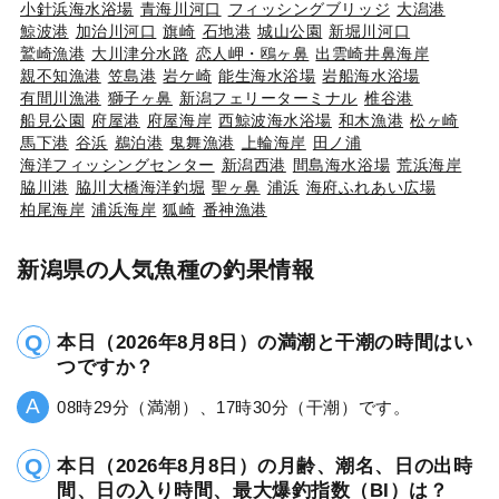
小針浜海水浴場
青海川河口
フィッシングブリッジ
大潟港
鯨波港
加治川河口
旗崎
石地港
城山公園
新堀川河口
鷲崎漁港
大川津分水路
恋人岬・鴎ヶ鼻
出雲崎井鼻海岸
親不知漁港
笠島港
岩ケ崎
能生海水浴場
岩船海水浴場
有間川漁港
獅子ヶ鼻
新潟フェリーターミナル
椎谷港
船見公園
府屋港
府屋海岸
西鯨波海水浴場
和木漁港
松ヶ崎
馬下港
谷浜
鵜泊港
鬼舞漁港
上輪海岸
田ノ浦
海洋フィッシングセンター
新潟西港
間島海水浴場
荒浜海岸
脇川港
脇川大橋海洋釣堀
聖ヶ鼻
浦浜
海府ふれあい広場
柏尾海岸
浦浜海岸
狐崎
番神漁港
新潟県の人気魚種の釣果情報
本日（2026年8月8日）の満潮と干潮の時間はい
つですか？
08時29分（満潮）、17時30分（干潮）です。
本日（2026年8月8日）の月齢、潮名、日の出時
間、日の入り時間、最大爆釣指数（BI）は？