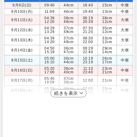
8月9日(日)
09:40
44cm
18:40
15cm
中潮
8月10日(月)
11:09
46cm
19:40
13cm
中潮
04:39
38cm
06:19
38cm
8月11日(火)
大潮
12:20
48cm
20:39
12cm
04:29
37cm
07:30
35cm
8月12日(水)
大潮
13:29
49cm
21:20
12cm
04:39
37cm
08:30
33cm
8月13日(木)
大潮
14:20
49cm
22:00
12cm
04:50
36cm
09:29
29cm
8月14日(金)
大潮
15:19
47cm
22:40
14cm
05:00
36cm
10:19
26cm
8月15日(土)
中潮
16:10
44cm
23:19
17cm
05:20
36cm
11:10
23cm
8月16日(日)
中潮
17:00
40cm
23:40
21cm
05:40
37cm
8月17日(月)
12:00
21cm
中潮
18:09
36cm
05:59
38cm
00:00
25cm
8月18日(火)
中潮
19:20
33cm
13:00
20cm
続きを表示