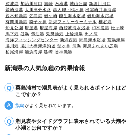
鯨波港
加治川河口
旗崎
石地港
城山公園
新堀川河口
鷲崎漁港
大川津分水路
恋人岬・鴎ヶ鼻
出雲崎井鼻海岸
親不知漁港
笠島港
岩ケ崎
能生海水浴場
岩船海水浴場
有間川漁港
獅子ヶ鼻
新潟フェリーターミナル
椎谷港
船見公園
府屋港
府屋海岸
西鯨波海水浴場
和木漁港
松ヶ崎
馬下港
谷浜
鵜泊港
鬼舞漁港
上輪海岸
田ノ浦
海洋フィッシングセンター
新潟西港
間島海水浴場
荒浜海岸
脇川港
脇川大橋海洋釣堀
聖ヶ鼻
浦浜
海府ふれあい広場
柏尾海岸
浦浜海岸
狐崎
番神漁港
新潟県の人気魚種の釣果情報
粟島浦村で潮見表がよく見られるポイントはど
こですか？
旗崎
がよく見られています。
潮見表やタイドグラフに表示されている大潮や
小潮とは何ですか？