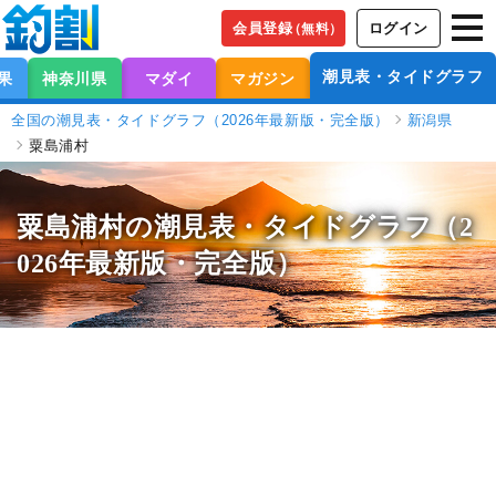
会員登録
ログイン
（無料）
潮見表・タイドグラフ
果
神奈川県
マダイ
マガジン
全国の潮見表・タイドグラフ（2026年最新版・完全版）
新潟県
粟島浦村
粟島浦村の潮見表
・タイドグラフ（2
026年最新版・完全版）