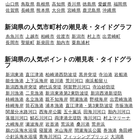
山口県
鳥取県
島根県
高知県
香川県
徳島県
愛媛県
福岡県
佐賀県
長崎県
熊本県
大分県
宮崎県
鹿児島県
沖縄県
新潟県の人気市町村の潮見表・タイドグラフ
糸魚川市
上越市
柏崎市
佐渡市
新潟市
村上市
出雲崎町
長岡市
聖籠町
新発田市
胎内市
粟島浦村
新潟県の人気ポイントの潮見表・タイドグラ
フ
新潟東港
直江津港
柏崎港西防波堤
黒井突堤
寺泊港
岩船港
能生漁港
上下浜海岸
姫川港
荒川河口
南浜船留り
新潟西海岸突堤
網代浜突堤
阿賀野川河口
寺泊砂防堤
新川漁港
二見漁港
新潟東港第2東防波堤
新潟西港新堤防
柿崎漁港
名立漁港
親不知海岸
間瀬漁港
野積海岸
出雲崎漁港
柿崎海岸
筒石漁港
浦本漁港
直江津港・第3東防波堤
市振漁港
関屋分水路河口
西海岸公園
五十嵐浜
田海川河口
胎内川河口
落堀川河口
鯖石川河口
両津港北堤防
海川河口
村上マリーナ
大崎海岸
瀬波海岸
岩首港
荒浜港
桑川港
荒井浜
鵜の浜海水浴場
寝屋港
米山海岸
間瀬海浜公園
巻漁港
角田岬
小針浜海水浴場
青海川河口
フィッシングブリッジ
大潟港