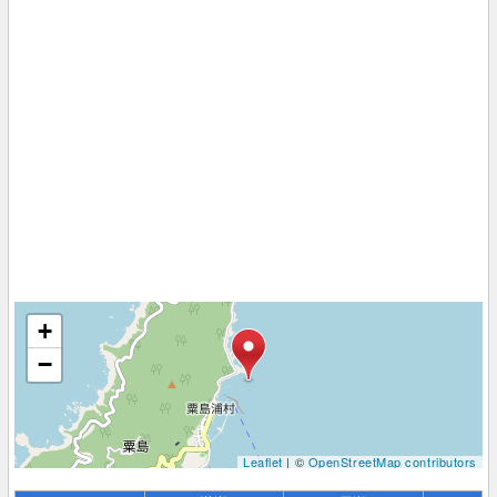
+
−
Leaflet
| ©
OpenStreetMap contributors