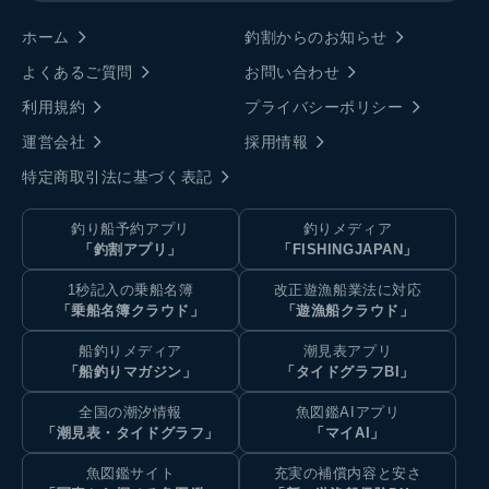
ホーム
釣割からのお知らせ
よくあるご質問
お問い合わせ
利用規約
プライバシーポリシー
運営会社
採用情報
特定商取引法に基づく表記
釣り船予約アプリ
釣りメディア
「釣割アプリ」
「FISHINGJAPAN」
1秒記入の乗船名簿
改正遊漁船業法に対応
「乗船名簿クラウド」
「遊漁船クラウド」
船釣りメディア
潮見表アプリ
「船釣りマガジン」
「タイドグラフBI」
全国の潮汐情報
魚図鑑AIアプリ
「潮見表・タイドグラフ」
「マイAI」
魚図鑑サイト
充実の補償内容と安さ