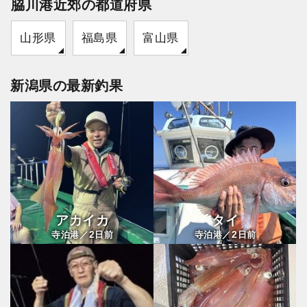
脇川港近郊の都道府県
山形県
福島県
富山県
新潟県の最新釣果
アカイカ
タイ
2
2
寺泊港／
日前
寺泊港／
日前