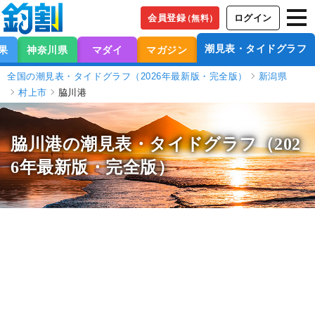
会員登録
ログイン
（無料）
潮見表・タイドグラフ
果
神奈川県
マダイ
マガジン
全国の潮見表・タイドグラフ（2026年最新版・完全版）
新潟県
村上市
脇川港
脇川港の潮見表
・タイドグラフ（202
6年最新版・完全版）