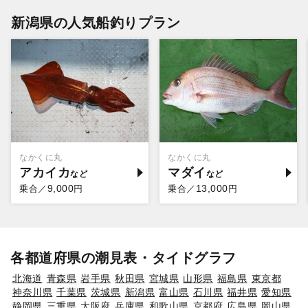
新潟県の人気船釣りプラン
なかくに丸
なかくに丸
アカイカ
マダイ
9,000
13,000
乗合／
円
乗合／
円
各都道府県の潮見表・タイドグラフ
北海道
青森県
岩手県
秋田県
宮城県
山形県
福島県
東京都
神奈川県
千葉県
茨城県
新潟県
富山県
石川県
福井県
愛知県
静岡県
三重県
大阪府
兵庫県
和歌山県
京都府
広島県
岡山県