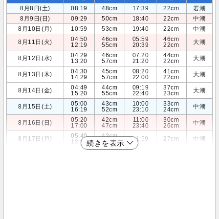
8月8日(土)
08:19
48cm
17:39
22cm
若潮
8月9日(日)
09:29
50cm
18:40
22cm
中潮
8月10日(月)
10:59
53cm
19:40
22cm
中潮
04:50
46cm
05:59
46cm
8月11日(火)
大潮
12:19
55cm
20:39
22cm
04:29
46cm
07:20
44cm
8月12日(水)
大潮
13:20
57cm
21:20
22cm
04:30
45cm
08:20
41cm
8月13日(木)
大潮
14:29
57cm
22:00
22cm
04:49
44cm
09:19
37cm
8月14日(金)
大潮
15:20
55cm
22:40
23cm
05:00
43cm
10:00
33cm
8月15日(土)
中潮
16:19
52cm
23:10
24cm
05:20
42cm
11:00
30cm
8月16日(日)
中潮
17:00
47cm
23:40
26cm
05:40
42cm
8月17日(月)
11:59
27cm
中潮
18:00
43cm
続きを表示