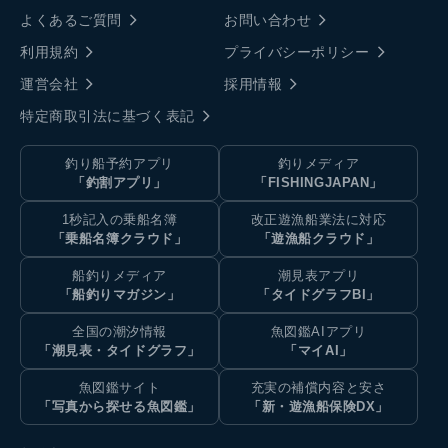
よくあるご質問
お問い合わせ
利用規約
プライバシーポリシー
運営会社
採用情報
特定商取引法に基づく表記
釣り船予約アプリ
釣りメディア
「釣割アプリ」
「FISHINGJAPAN」
1秒記入の乗船名簿
改正遊漁船業法に対応
「乗船名簿クラウド」
「遊漁船クラウド」
船釣りメディア
潮見表アプリ
「船釣りマガジン」
「タイドグラフBI」
全国の潮汐情報
魚図鑑AIアプリ
「潮見表・タイドグラフ」
「マイAI」
魚図鑑サイト
充実の補償内容と安さ
「写真から探せる魚図鑑」
「新・遊漁船保険DX」