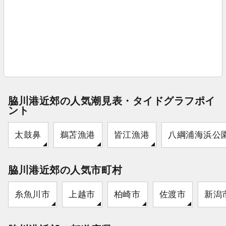
脇川港近郊の人気潮見表・タイドグラフポイ
ント
太鼓鼻
鵜苫漁港
皆江漁港
八綱浦海浜公
脇川港近郊の人気市町村
糸魚川市
上越市
柏崎市
佐渡市
新潟