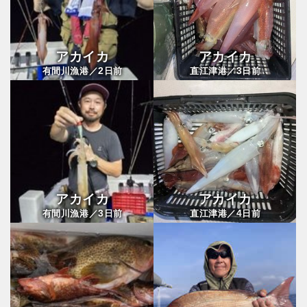
アカイカ
アカイカ
2
3
有間川漁港／
日前
直江津港／
日前
アカイカ
アカイカ
3
4
有間川漁港／
日前
直江津港／
日前