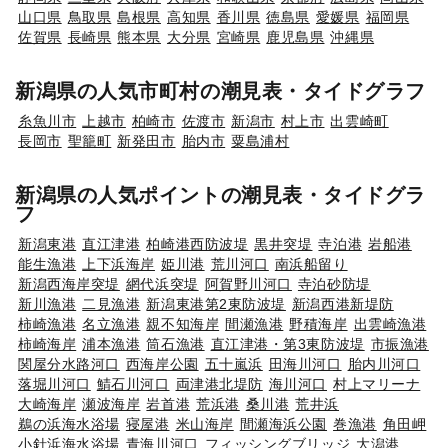
山口県
鳥取県
島根県
高知県
香川県
徳島県
愛媛県
福岡県
佐賀県
長崎県
熊本県
大分県
宮崎県
鹿児島県
沖縄県
新潟県の人気市町村の潮見表・タイドグラフ
糸魚川市
上越市
柏崎市
佐渡市
新潟市
村上市
出雲崎町
長岡市
聖籠町
新発田市
胎内市
粟島浦村
新潟県の人気ポイントの潮見表・タイドグラ
フ
新潟東港
直江津港
柏崎港西防波堤
黒井突堤
寺泊港
岩船港
能生漁港
上下浜海岸
姫川港
荒川河口
南浜船留り
新潟西海岸突堤
網代浜突堤
阿賀野川河口
寺泊砂防堤
新川漁港
二見漁港
新潟東港第2東防波堤
新潟西港新堤防
柿崎漁港
名立漁港
親不知海岸
間瀬漁港
野積海岸
出雲崎漁港
柿崎海岸
浦本漁港
筒石漁港
直江津港・第3東防波堤
市振漁港
関屋分水路河口
西海岸公園
五十嵐浜
田海川河口
胎内川河口
落堀川河口
鯖石川河口
両津港北堤防
海川河口
村上マリーナ
大崎海岸
瀬波海岸
岩首港
荒浜港
桑川港
荒井浜
鵜の浜海水浴場
寝屋港
米山海岸
間瀬海浜公園
巻漁港
角田岬
小針浜海水浴場
青海川河口
フィッシングブリッジ
大潟港