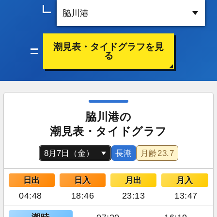
潮見表・タイドグラフを見
る
脇川港の
潮見表・タイドグラフ
長潮
月齢
23.7
日出
日入
月出
月入
04:48
18:46
23:13
13:47