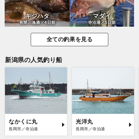
キジハタ
マダイ
4
5
有間川漁港／
日前
寺泊港／
日前
全ての釣果を見る
新潟県の人気釣り船
なかくに丸
光洋丸
長岡市／寺泊港
長岡市／寺泊港