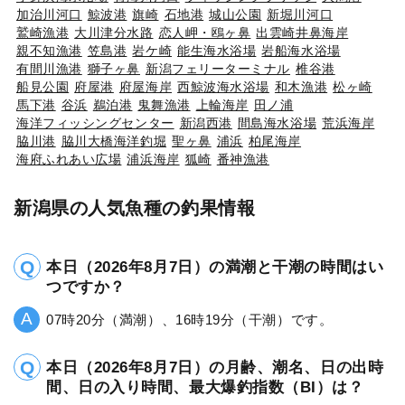
加治川河口
鯨波港
旗崎
石地港
城山公園
新堀川河口
鷲崎漁港
大川津分水路
恋人岬・鴎ヶ鼻
出雲崎井鼻海岸
親不知漁港
笠島港
岩ケ崎
能生海水浴場
岩船海水浴場
有間川漁港
獅子ヶ鼻
新潟フェリーターミナル
椎谷港
船見公園
府屋港
府屋海岸
西鯨波海水浴場
和木漁港
松ヶ崎
馬下港
谷浜
鵜泊港
鬼舞漁港
上輪海岸
田ノ浦
海洋フィッシングセンター
新潟西港
間島海水浴場
荒浜海岸
脇川港
脇川大橋海洋釣堀
聖ヶ鼻
浦浜
柏尾海岸
海府ふれあい広場
浦浜海岸
狐崎
番神漁港
新潟県の人気魚種の釣果情報
本日（2026年8月7日）の満潮と干潮の時間はい
つですか？
07時20分（満潮）、16時19分（干潮）です。
本日（2026年8月7日）の月齢、潮名、日の出時
間、日の入り時間、最大爆釣指数（BI）は？