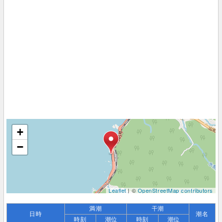
+
−
Leaflet
| ©
OpenStreetMap contributors
満潮
干潮
日時
潮名
時刻
潮位
時刻
潮位