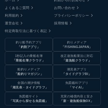
よくあるご質問
お問い合わせ
利用規約
プライバシーポリシー
運営会社
採用情報
特定商取引法に基づく表記
釣り船予約アプリ
釣りメディア
「釣割アプリ」
「FISHINGJAPAN」
1秒記入の乗船名簿
改正遊漁船業法に対応
「乗船名簿クラウド」
「遊漁船クラウド」
船釣りメディア
潮見表アプリ
「船釣りマガジン」
「タイドグラフBI」
全国の潮汐情報
魚図鑑AIアプリ
「潮見表・タイドグラフ」
「マイAI」
魚図鑑サイト
充実の補償内容と安さ
「写真から探せる魚図鑑」
「新・遊漁船保険DX」