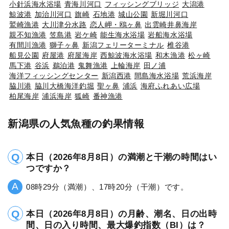
小針浜海水浴場
青海川河口
フィッシングブリッジ
大潟港
鯨波港
加治川河口
旗崎
石地港
城山公園
新堀川河口
鷲崎漁港
大川津分水路
恋人岬・鴎ヶ鼻
出雲崎井鼻海岸
親不知漁港
笠島港
岩ケ崎
能生海水浴場
岩船海水浴場
有間川漁港
獅子ヶ鼻
新潟フェリーターミナル
椎谷港
船見公園
府屋港
府屋海岸
西鯨波海水浴場
和木漁港
松ヶ崎
馬下港
谷浜
鵜泊港
鬼舞漁港
上輪海岸
田ノ浦
海洋フィッシングセンター
新潟西港
間島海水浴場
荒浜海岸
脇川港
脇川大橋海洋釣堀
聖ヶ鼻
浦浜
海府ふれあい広場
柏尾海岸
浦浜海岸
狐崎
番神漁港
新潟県の人気魚種の釣果情報
本日（2026年8月8日）の満潮と干潮の時間はい
つですか？
08時29分（満潮）、17時20分（干潮）です。
本日（2026年8月8日）の月齢、潮名、日の出時
間、日の入り時間、最大爆釣指数（BI）は？