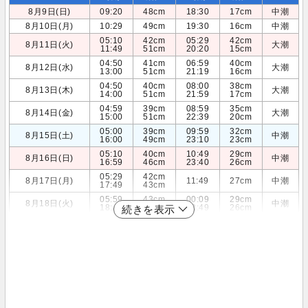
8月9日(日)
09:20
48cm
18:30
17cm
中潮
8月10日(月)
10:29
49cm
19:30
16cm
中潮
05:10
42cm
05:29
42cm
8月11日(火)
大潮
11:49
51cm
20:20
15cm
04:50
41cm
06:59
40cm
8月12日(水)
大潮
13:00
51cm
21:19
16cm
04:50
40cm
08:00
38cm
8月13日(木)
大潮
14:00
51cm
21:59
17cm
04:59
39cm
08:59
35cm
8月14日(金)
大潮
15:00
51cm
22:39
20cm
05:00
39cm
09:59
32cm
8月15日(土)
中潮
16:00
49cm
23:10
23cm
05:10
40cm
10:49
29cm
8月16日(日)
中潮
16:59
46cm
23:40
26cm
05:29
42cm
8月17日(月)
11:49
27cm
中潮
17:49
43cm
05:59
43cm
00:09
29cm
8月18日(火)
中潮
18:40
40cm
12:49
26cm
続きを表示