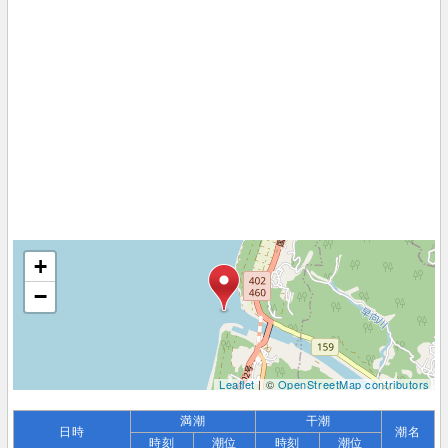
+
−
Leaflet
| ©
OpenStreetMap contributors
満潮
干潮
日時
潮名
時刻
潮位
時刻
潮位