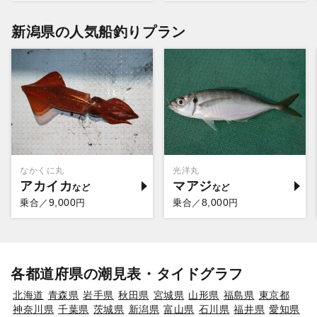
新潟県の人気船釣りプラン
なかくに丸
光洋丸
アカイカ
マアジ
9,000
8,000
乗合／
円
乗合／
円
各都道府県の潮見表・タイドグラフ
北海道
青森県
岩手県
秋田県
宮城県
山形県
福島県
東京都
神奈川県
千葉県
茨城県
新潟県
富山県
石川県
福井県
愛知県