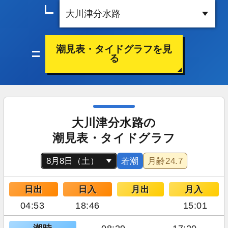
潮見表・タイドグラフを見
る
大川津分水路の
潮見表・タイドグラフ
若潮
月齢
24.7
日出
日入
月出
月入
04:53
18:46
15:01