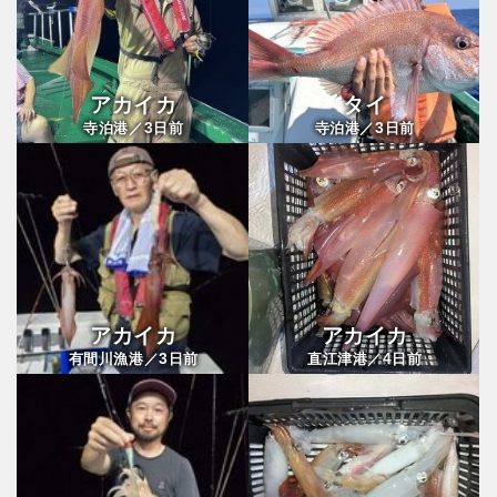
アカイカ
タイ
3
3
寺泊港／
日前
寺泊港／
日前
アカイカ
アカイカ
3
4
有間川漁港／
日前
直江津港／
日前