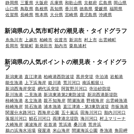
静岡県
三重県
大阪府
兵庫県
和歌山県
京都府
広島県
岡山県
山口県
鳥取県
島根県
高知県
香川県
徳島県
愛媛県
福岡県
佐賀県
長崎県
熊本県
大分県
宮崎県
鹿児島県
沖縄県
新潟県の人気市町村の潮見表・タイドグラフ
糸魚川市
上越市
柏崎市
佐渡市
新潟市
村上市
出雲崎町
長岡市
聖籠町
新発田市
胎内市
粟島浦村
新潟県の人気ポイントの潮見表・タイドグラ
フ
新潟東港
直江津港
柏崎港西防波堤
黒井突堤
寺泊港
岩船港
能生漁港
上下浜海岸
姫川港
荒川河口
南浜船留り
新潟西海岸突堤
網代浜突堤
阿賀野川河口
寺泊砂防堤
新川漁港
二見漁港
新潟東港第2東防波堤
新潟西港新堤防
柿崎漁港
名立漁港
親不知海岸
間瀬漁港
野積海岸
出雲崎漁港
柿崎海岸
筒石漁港
浦本漁港
直江津港・第3東防波堤
市振漁港
関屋分水路河口
西海岸公園
五十嵐浜
田海川河口
胎内川河口
落堀川河口
鯖石川河口
両津港北堤防
海川河口
村上マリーナ
大崎海岸
瀬波海岸
岩首港
荒浜港
桑川港
荒井浜
鵜の浜海水浴場
寝屋港
米山海岸
間瀬海浜公園
巻漁港
角田岬