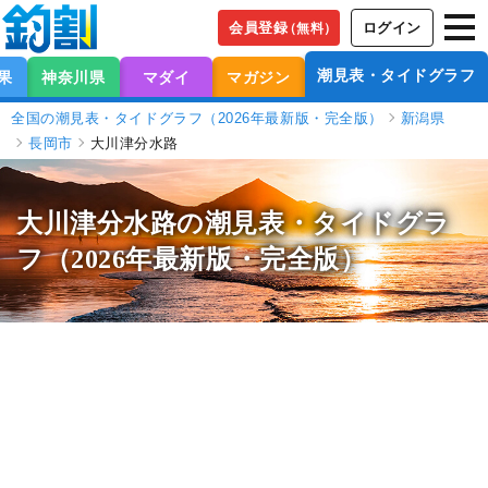
会員登録
ログイン
（無料）
潮見表・タイドグラフ
果
神奈川県
マダイ
マガジン
全国の潮見表・タイドグラフ（2026年最新版・完全版）
新潟県
長岡市
大川津分水路
大川津分水路の潮見表
・タイドグラ
フ（2026年最新版・完全版）