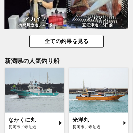
アカイカ
アカイカ
4
5
有間川漁港／
日前
直江津港／
日前
全ての釣果を見る
新潟県の人気釣り船
なかくに丸
光洋丸
長岡市／寺泊港
長岡市／寺泊港