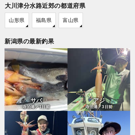
大川津分水路近郊の都道府県
山形県
福島県
富山県
新潟県の最新釣果
サバ
アジ
1
3
寺泊港／
日前
寺泊港／
日前