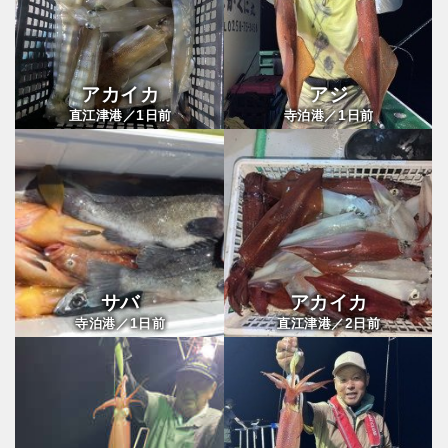
アカイカ
アジ
1
1
直江津港／
日前
寺泊港／
日前
サバ
アカイカ
1
2
寺泊港／
日前
直江津港／
日前