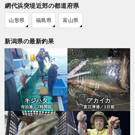
網代浜突堤近郊の都道府県
山形県
福島県
富山県
新潟県の最新釣果
キジハタ
アカイカ
7
1
寺泊港／
時間前
直江津港／
日前