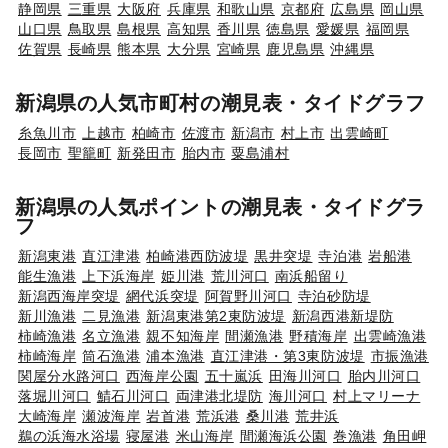
静岡県
三重県
大阪府
兵庫県
和歌山県
京都府
広島県
岡山県
山口県
鳥取県
島根県
高知県
香川県
徳島県
愛媛県
福岡県
佐賀県
長崎県
熊本県
大分県
宮崎県
鹿児島県
沖縄県
新潟県の人気市町村の潮見表・タイドグラフ
糸魚川市
上越市
柏崎市
佐渡市
新潟市
村上市
出雲崎町
長岡市
聖籠町
新発田市
胎内市
粟島浦村
新潟県の人気ポイントの潮見表・タイドグラ
フ
新潟東港
直江津港
柏崎港西防波堤
黒井突堤
寺泊港
岩船港
能生漁港
上下浜海岸
姫川港
荒川河口
南浜船留り
新潟西海岸突堤
網代浜突堤
阿賀野川河口
寺泊砂防堤
新川漁港
二見漁港
新潟東港第2東防波堤
新潟西港新堤防
柿崎漁港
名立漁港
親不知海岸
間瀬漁港
野積海岸
出雲崎漁港
柿崎海岸
筒石漁港
浦本漁港
直江津港・第3東防波堤
市振漁港
関屋分水路河口
西海岸公園
五十嵐浜
田海川河口
胎内川河口
落堀川河口
鯖石川河口
両津港北堤防
海川河口
村上マリーナ
大崎海岸
瀬波海岸
岩首港
荒浜港
桑川港
荒井浜
鵜の浜海水浴場
寝屋港
米山海岸
間瀬海浜公園
巻漁港
角田岬