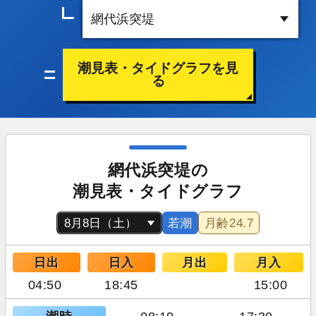
潮見表・タイドグラフを見
る
網代浜突堤の
潮見表・タイドグラフ
若潮
月齢
24.7
日出
日入
月出
月入
04:50
18:45
15:00