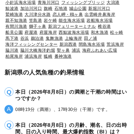
小針浜海水浴場
青海川河口
フィッシングブリッジ
大潟港
鯨波港
加治川河口
旗崎
石地港
城山公園
新堀川河口
鷲崎漁港
大川津分水路
恋人岬・鴎ヶ鼻
出雲崎井鼻海岸
親不知漁港
笠島港
岩ケ崎
能生海水浴場
岩船海水浴場
有間川漁港
獅子ヶ鼻
新潟フェリーターミナル
椎谷港
船見公園
府屋港
府屋海岸
西鯨波海水浴場
和木漁港
松ヶ崎
馬下港
谷浜
鵜泊港
鬼舞漁港
上輪海岸
田ノ浦
海洋フィッシングセンター
新潟西港
間島海水浴場
荒浜海岸
脇川港
脇川大橋海洋釣堀
聖ヶ鼻
浦浜
海府ふれあい広場
柏尾海岸
浦浜海岸
狐崎
番神漁港
新潟県の人気魚種の釣果情報
本日（2026年8月8日）の満潮と干潮の時間はい
つですか？
08時19分（満潮）、17時30分（干潮）です。
本日（2026年8月8日）の月齢、潮名、日の出時
間、日の入り時間、最大爆釣指数（BI）は？