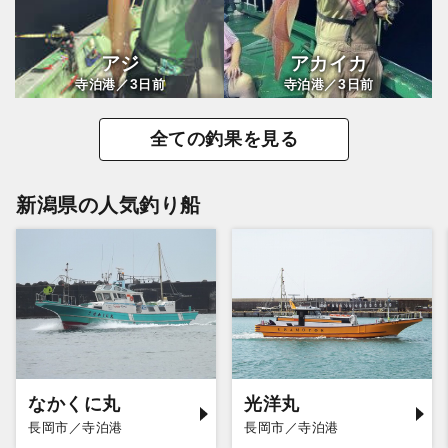
アジ
アカイカ
3
3
寺泊港／
日前
寺泊港／
日前
全ての釣果を見る
新潟県の人気釣り船
なかくに丸
光洋丸
長岡市／寺泊港
長岡市／寺泊港