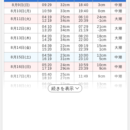
8月9日(日)
09:29
32cm
18:40
3cm
中潮
8月10日(月)
10:59
33cm
19:40
0cm
中潮
04:19
25cm
06:10
24cm
8月11日(火)
大潮
12:19
34cm
20:39
-1cm
04:10
24cm
07:29
21cm
8月12日(水)
大潮
13:20
34cm
21:19
-2cm
04:20
23cm
08:20
18cm
8月13日(木)
大潮
14:29
34cm
22:00
-1cm
04:39
22cm
09:19
15cm
8月14日(金)
大潮
15:20
33cm
22:39
1cm
04:59
23cm
10:00
12cm
8月15日(土)
中潮
16:19
31cm
23:10
5cm
05:20
24cm
10:59
10cm
8月16日(日)
中潮
17:19
29cm
23:39
9cm
05:40
25cm
8月17日(月)
11:49
9cm
中潮
18:10
27cm
06:00
27cm
00:00
13cm
8月18日(火)
中潮
19:19
24cm
12:40
10cm
続きを表示