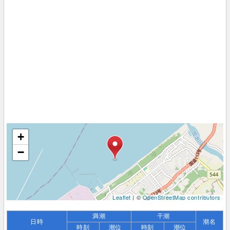
+
−
Leaflet
| ©
OpenStreetMap contributors
満潮
干潮
日時
潮名
時刻
潮位
時刻
潮位