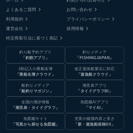
よくあるご質問
お問い合わせ
利用規約
プライバシーポリシー
運営会社
採用情報
特定商取引法に基づく表記
釣り船予約アプリ
釣りメディア
「釣割アプリ」
「FISHINGJAPAN」
1秒記入の乗船名簿
改正遊漁船業法に対応
「乗船名簿クラウド」
「遊漁船クラウド」
船釣りメディア
潮見表アプリ
「船釣りマガジン」
「タイドグラフBI」
全国の潮汐情報
魚図鑑AIアプリ
「潮見表・タイドグラフ」
「マイAI」
魚図鑑サイト
充実の補償内容と安さ
「写真から探せる魚図鑑」
「新・遊漁船保険DX」