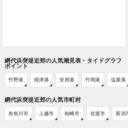
網代浜突堤近郊の人気潮見表・タイドグラフ
ポイント
竹野港
焼津港
安房港
竹岡港
塩屋港
網代浜突堤近郊の人気市町村
糸魚川市
上越市
柏崎市
佐渡市
新潟