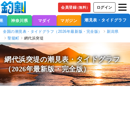
会員登録
ログイン
（無料）
潮見表・タイドグラフ
果
神奈川県
マダイ
マガジン
全国の潮見表・タイドグラフ（2026年最新版・完全版）
新潟県
聖籠町
網代浜突堤
網代浜突堤の潮見表
・タイドグラフ
（2026年最新版・完全版）