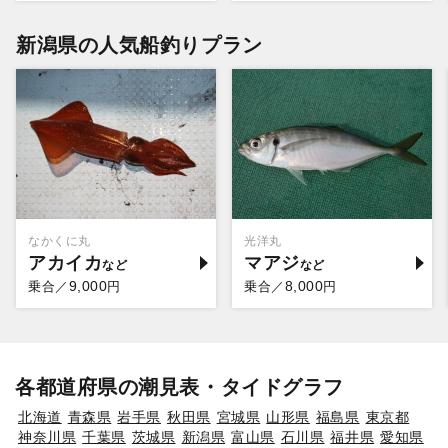
新潟県の人気船釣りプラン
なかくに丸
光洋丸
アカイカ
マアジ
9,000
8,000
乗合／
円
乗合／
円
各都道府県の潮見表・タイドグラフ
北海道
青森県
岩手県
秋田県
宮城県
山形県
福島県
東京都
神奈川県
千葉県
茨城県
新潟県
富山県
石川県
福井県
愛知県