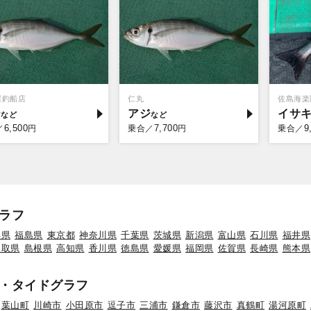
屋釣船店
仁丸
佐島海楽
ジ
アジ
イサ
6,500
7,700
9
／
円
乗合／
円
乗合／
ラフ
形県
福島県
東京都
神奈川県
千葉県
茨城県
新潟県
富山県
石川県
福井県
鳥取県
島根県
高知県
香川県
徳島県
愛媛県
福岡県
佐賀県
長崎県
熊本県
・タイドグラフ
葉山町
川崎市
小田原市
逗子市
三浦市
鎌倉市
藤沢市
真鶴町
湯河原町