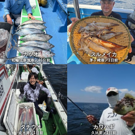
カツオ
スルメイカ
46
1
松輪江奈漁港／
分前
茅ヶ崎港／
日前
タチウオ
カワハギ
1
1
走水港／
日前
久比里／
日前