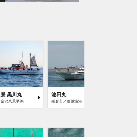
景 黒川丸
池田丸
庄治郎
／金沢八景平潟
鎌倉市／腰越漁港
平塚市／平