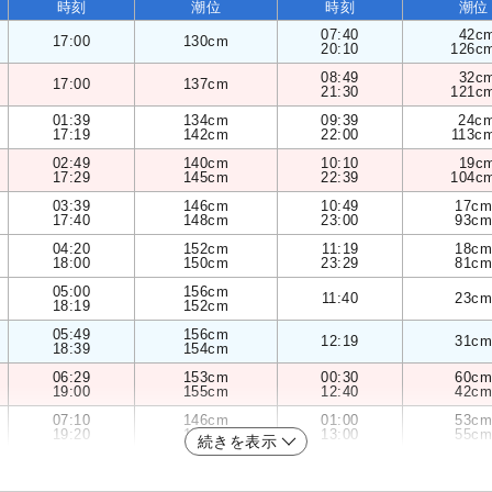
時刻
潮位
時刻
潮位
07:40
42c
17:00
130cm
20:10
126c
08:49
32c
17:00
137cm
21:30
121c
01:39
134cm
09:39
24c
17:19
142cm
22:00
113c
02:49
140cm
10:10
19c
17:29
145cm
22:39
104c
03:39
146cm
10:49
17cm
17:40
148cm
23:00
93cm
04:20
152cm
11:19
18cm
18:00
150cm
23:29
81cm
05:00
156cm
11:40
23cm
18:19
152cm
05:49
156cm
12:19
31cm
18:39
154cm
06:29
153cm
00:30
60cm
19:00
155cm
12:40
42cm
07:10
146cm
01:00
53cm
19:20
155cm
13:00
55cm
続きを表示