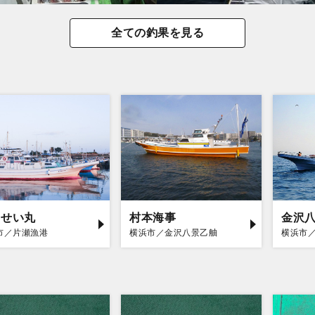
全ての釣果を見る
うせい丸
村本海事
金沢八
市／片瀬漁港
横浜市／金沢八景乙舳
横浜市