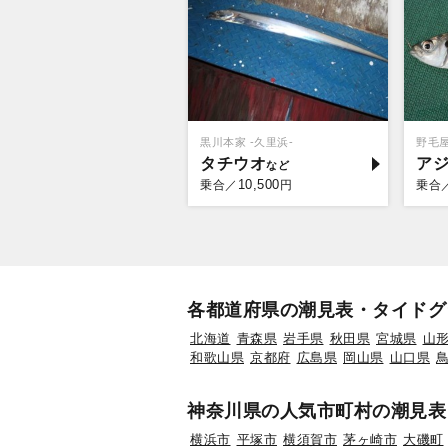
黒川本家 -久里浜-
野毛
タチウオ
ア
10,500
乗合／
円
乗合
各都道府県の潮見表・タイドグ
北海道
青森県
岩手県
秋田県
宮城県
山
和歌山県
京都府
広島県
岡山県
山口県
神奈川県の人気市町村の潮見表
横浜市
平塚市
横須賀市
茅ヶ崎市
大磯町