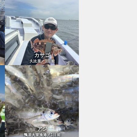
カサゴ
1
久比里／
日前
アジ
1
鴨居大室漁港／
日前