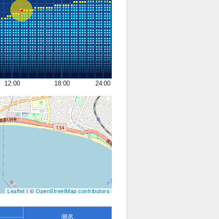
12:00
18:00
24:00
Leaflet
| ©
OpenStreetMap contributors
潮名