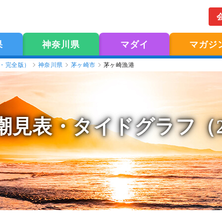
果
神奈川県
マダイ
マガジ
版・完全版）
神奈川県
茅ヶ崎市
茅ヶ崎漁港
潮見表
・タイドグラフ（2