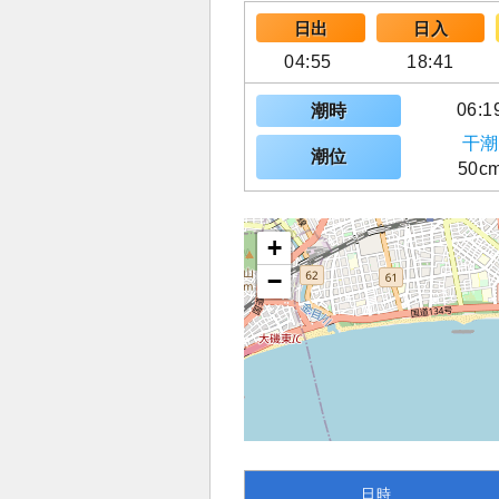
日出
日入
04:55
18:41
06:1
潮時
干潮
潮位
50c
+
−
日時