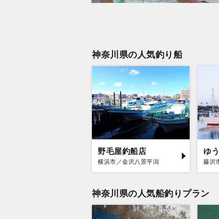
神奈川県の人気釣り船
野毛屋釣船店
ゆ
横浜市／金沢八景平潟
藤沢
神奈川県の人気船釣りプラン