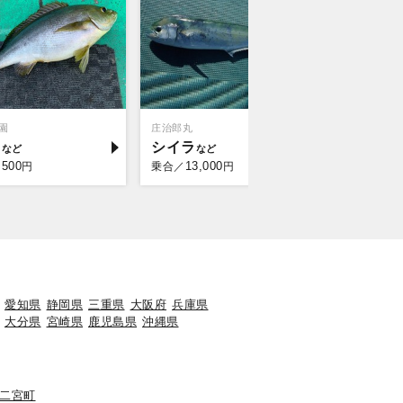
園
庄治郎丸
野毛屋釣船
キ
シイラ
ショウ
,500
13,000
11,
円
乗合／
円
乗合／
愛知県
静岡県
三重県
大阪府
兵庫県
大分県
宮崎県
鹿児島県
沖縄県
二宮町