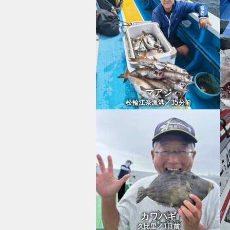
マアジ
35
松輪江奈漁港／
分前
カワハギ
1
久比里／
日前