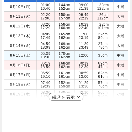
01:00
144cm
09:00
33cm
8月10日(月)
中潮
16:40
152cm
21:39
122cm
02:20
150cm
09:49
26cm
8月11日(火)
大潮
17:00
157cm
22:19
112cm
03:20
158cm
10:29
22cm
8月12日(水)
大潮
17:29
160cm
22:40
101cm
04:09
165cm
11:00
22cm
8月13日(木)
大潮
17:49
162cm
23:19
89cm
04:59
169cm
11:39
27cm
8月14日(金)
大潮
18:09
162cm
23:49
78cm
05:39
170cm
8月15日(土)
12:00
35cm
中潮
18:30
162cm
06:19
168cm
00:19
69cm
8月16日(日)
中潮
18:59
162cm
12:39
47cm
06:59
161cm
00:59
62cm
8月17日(月)
中潮
19:10
161cm
13:00
61cm
07:40
152cm
01:29
57cm
8月18日(火)
中潮
19:39
159cm
13:30
76cm
08:30
140cm
02:10
56cm
8月19日(水)
小潮
19:59
157cm
13:59
92cm
続きを表示