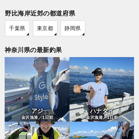
野比海岸近郊の都道府県
千葉県
東京都
静岡県
神奈川県の最新釣果
アジ
ハナダイ
1
1
金沢漁港／
日前
金沢漁港／
日前