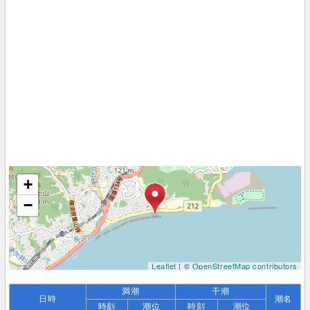
+
−
Leaflet
| ©
OpenStreetMap contributors
満潮
干潮
日時
潮名
時刻
潮位
時刻
潮位