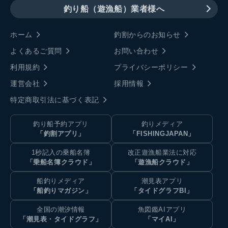
釣り船（遊漁船）業者様へ
ホーム
釣割からのお知らせ
よくあるご質問
お問い合わせ
利用規約
プライバシーポリシー
運営会社
採用情報
特定商取引法に基づく表記
釣り船予約アプリ
釣りメディア
「釣割アプリ」
「FISHINGJAPAN」
1秒記入の乗船名簿
改正遊漁船業法に対応
「乗船名簿クラウド」
「遊漁船クラウド」
船釣りメディア
潮見表アプリ
「船釣りマガジン」
「タイドグラフBI」
全国の潮汐情報
魚図鑑AIアプリ
「潮見表・タイドグラフ」
「マイAI」