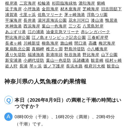
根岸港
二宮海岸
松輪港
杉田臨海緑地
酒匂海岸
剱崎
逗子海岸
小坪漁港
金田海岸
材木座海岸
芝崎海岸
旧吉田邸下
浦賀港
七里ヶ浜
佐島マリーナ
茅ヶ崎漁港
浮島つり園
平塚海岸
長井港
湯河原海浜公園
花水川河口
漆山港
鴨居港
米神漁港
西浜海岸
葉山一色海岸
三ツ石
八景島対岸
あぶずり港
江の浦港
油壷京急マリーナ
赤レンガパーク
野比海岸公園
江ノ島オリンピック記念公園
三春町岸壁
長者ヶ崎
川崎新堤
柳島海岸
旗山崎
間口港
高磯
梅沢海岸
東扇島北公園
真鶴岬
稚児ヶ淵
野島沖堤防
小八幡海岸
通り矢堤防
福浦漁港
新港埠頭
秋谷漁港
野比海岸
山下公園
新安浦港
小網代堤防
葉山一色堤防
浜諸磯港
観音崎
稲村ヶ崎
盗人狩
長浦
琴ヶ浜
坂ノ下護岸
長浜水路
根府川大根
観音山
神奈川県の人気魚種の釣果情報
本日（2026年8月9日）の満潮と干潮の時間はい
つですか？
08時00分（干潮）、16時20分（満潮）、20時49分
（干潮）です。