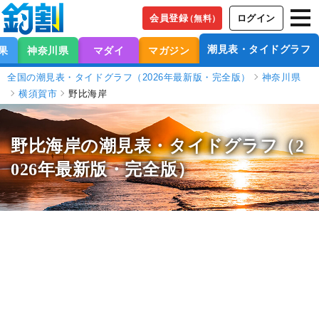
会員登録
ログイン
（無料）
潮見表・タイドグラフ
果
神奈川県
マダイ
マガジン
全国の潮見表・タイドグラフ（2026年最新版・完全版）
神奈川県
横須賀市
野比海岸
野比海岸の潮見表
・タイドグラフ（2
026年最新版・完全版）