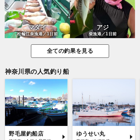
マダイ
アジ
1
1
松輪江奈漁港／
日前
柴漁港／
日前
全ての釣果を見る
神奈川県の人気釣り船
野毛屋釣船店
ゆうせい丸