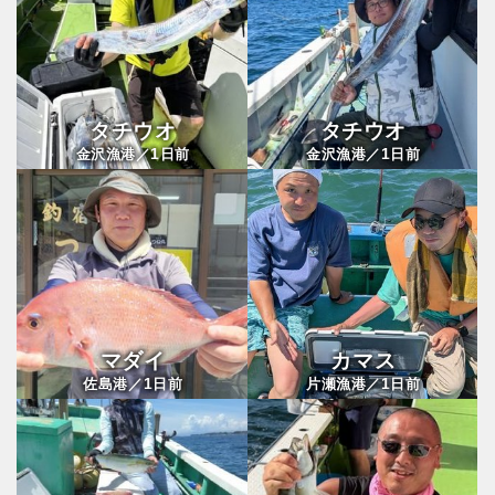
タチウオ
タチウオ
1
1
金沢漁港／
日前
金沢漁港／
日前
マダイ
カマス
1
1
佐島港／
日前
片瀬漁港／
日前