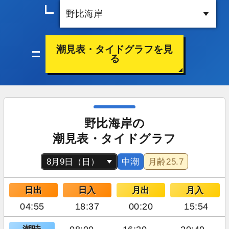
潮見表・タイドグラフを見
る
野比海岸の
潮見表・タイドグラフ
中潮
月齢
25.7
日出
日入
月出
月入
04:55
18:37
00:20
15:54