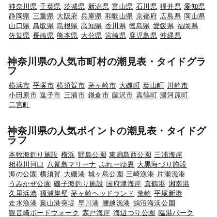
神奈川県
千葉県
茨城県
新潟県
富山県
石川県
福井県
愛知県
静岡県
三重県
大阪府
兵庫県
和歌山県
京都府
広島県
岡山県
山口県
鳥取県
島根県
高知県
香川県
徳島県
愛媛県
福岡県
佐賀県
長崎県
熊本県
大分県
宮崎県
鹿児島県
沖縄県
神奈川県の人気市町村の潮見表・タイドグラ
フ
横浜市
平塚市
横須賀市
茅ヶ崎市
大磯町
葉山町
川崎市
小田原市
逗子市
三浦市
鎌倉市
藤沢市
真鶴町
湯河原町
二宮町
神奈川県の人気ポイントの潮見表・タイドグ
ラフ
本牧海釣り施設
横浜
野島公園
東扇島西公園
三浦海岸
相模川河口
八景島マリーナ
ふれーゆ裏
大黒海づり施設
海の公園
横須賀
大磯港
城ヶ島公園
三崎漁港
片瀬漁港
うみかぜ公園
磯子海釣り施設
国府津海岸
真鶴港
湘南港
久里浜港
福浦岸壁
茅ヶ崎ヘッドランド
荒崎
平塚新港
走水漁港
葉山港突堤
早川港
腰越漁港
鵠沼海浜公園
観音崎ボードウォーク
森戸海岸
海辺つり公園
臨港パーク