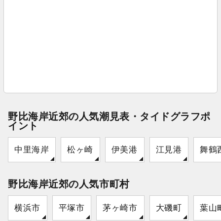
野比海岸近郊の人気潮見表・タイドグラフポ
イント
中里海岸
松ヶ崎
伊美港
江見港
舞鶴
野比海岸近郊の人気市町村
横浜市
平塚市
茅ヶ崎市
大磯町
葉山