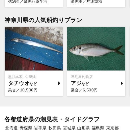
横浜市／金沢八景平潟
藤沢市／片瀬漁港
神奈川県の人気船釣りプラン
黒川本家 -久里浜-
野毛屋釣船店
タチウオ
アジ
10,500
6,500
乗合／
円
乗合／
円
各都道府県の潮見表・タイドグラフ
北海道
青森県
岩手県
秋田県
宮城県
山形県
福島県
東京都