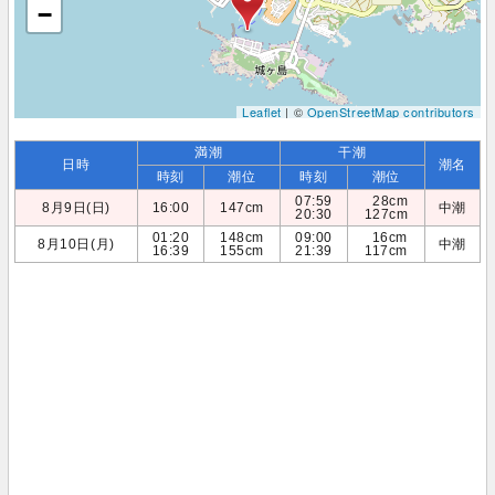
−
Leaflet
| ©
OpenStreetMap contributors
満潮
干潮
日時
潮名
時刻
潮位
時刻
潮位
07:59
28cm
8月9日(日)
16:00
147cm
中潮
20:30
127cm
01:20
148cm
09:00
16cm
8月10日(月)
中潮
16:39
155cm
21:39
117cm