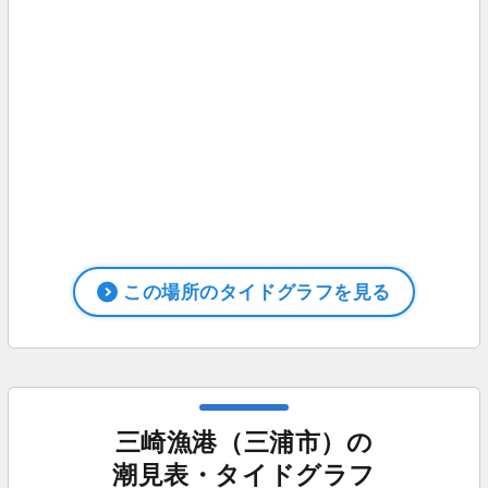
この場所のタイドグラフを見る
三崎漁港（三浦市）の
潮見表・タイドグラフ