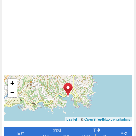
+
−
Leaflet
| ©
OpenStreetMap contributors
満潮
干潮
日時
潮名