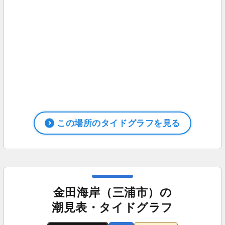
この場所のタイドグラフを見る
金田海岸（三浦市）の
潮見表・タイドグラフ