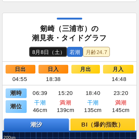
剱崎（三浦市）の
潮見表・タイドグラフ
8月8日（土）
若潮
月齢
24.7
日出
日入
月出
月入
04:55
18:38
14:48
潮時
06:39
15:20
18:40
23:20
干潮
満潮
干潮
満潮
潮位
46cm
139cm
135cm
145cm
潮汐
BI（爆釣指数）
200