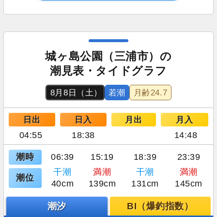
城ヶ島公園（三浦市）の
潮見表・タイドグラフ
8月8日（土）
若潮
月齢
24.7
日出
日入
月出
月入
04:55
18:38
14:48
潮時
06:39
15:19
18:39
23:39
干潮
満潮
干潮
満潮
潮位
40cm
139cm
131cm
145cm
潮汐
BI（爆釣指数）