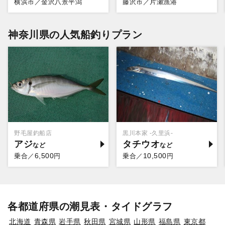
横浜市／金沢八景平潟
藤沢市／片瀬漁港
神奈川県の人気船釣りプラン
野毛屋釣船店
黒川本家 -久里浜-
アジ
タチウオ
6,500
10,500
乗合／
円
乗合／
円
各都道府県の潮見表・タイドグラフ
北海道
青森県
岩手県
秋田県
宮城県
山形県
福島県
東京都