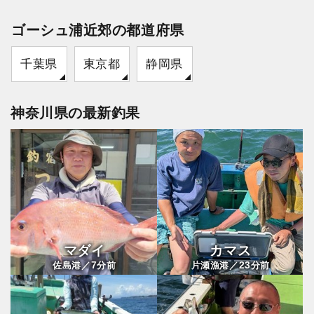
ゴーシュ浦近郊の都道府県
千葉県
東京都
静岡県
神奈川県の最新釣果
マダイ
カマス
7
23
佐島港／
分前
片瀬漁港／
分前