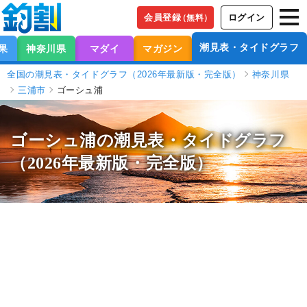
会員登録
ログイン
（無料）
潮見表・タイドグラフ
果
神奈川県
マダイ
マガジン
全国の潮見表・タイドグラフ（2026年最新版・完全版）
神奈川県
三浦市
ゴーシュ浦
ゴーシュ浦の潮見表
・タイドグラフ
（2026年最新版・完全版）