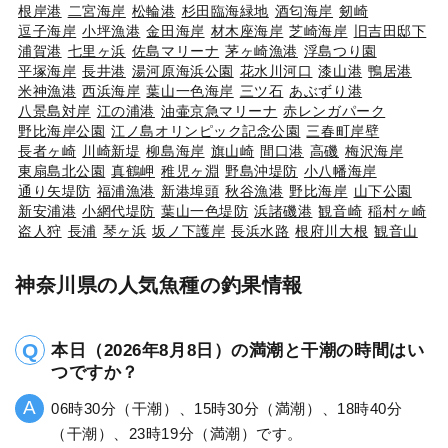
根岸港
二宮海岸
松輪港
杉田臨海緑地
酒匂海岸
剱崎
逗子海岸
小坪漁港
金田海岸
材木座海岸
芝崎海岸
旧吉田邸下
浦賀港
七里ヶ浜
佐島マリーナ
茅ヶ崎漁港
浮島つり園
平塚海岸
長井港
湯河原海浜公園
花水川河口
漆山港
鴨居港
米神漁港
西浜海岸
葉山一色海岸
三ツ石
あぶずり港
八景島対岸
江の浦港
油壷京急マリーナ
赤レンガパーク
野比海岸公園
江ノ島オリンピック記念公園
三春町岸壁
長者ヶ崎
川崎新堤
柳島海岸
旗山崎
間口港
高磯
梅沢海岸
東扇島北公園
真鶴岬
稚児ヶ淵
野島沖堤防
小八幡海岸
通り矢堤防
福浦漁港
新港埠頭
秋谷漁港
野比海岸
山下公園
新安浦港
小網代堤防
葉山一色堤防
浜諸磯港
観音崎
稲村ヶ崎
盗人狩
長浦
琴ヶ浜
坂ノ下護岸
長浜水路
根府川大根
観音山
神奈川県の人気魚種の釣果情報
本日（2026年8月8日）の満潮と干潮の時間はい
つですか？
06時30分（干潮）、15時30分（満潮）、18時40分
（干潮）、23時19分（満潮）です。