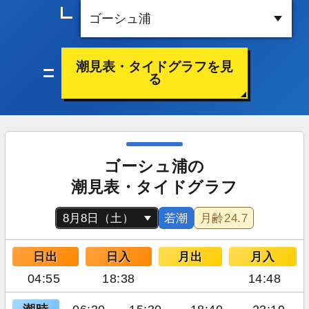
潮見表・タイドグラフを見
る
ゴーシュ浦の
潮見表・タイドグラフ
若潮
月齢
24.7
日出
日入
月出
月入
04:55
18:38
14:48