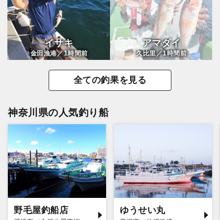
イサキ
アマダイ
1
1
金田漁港／
時間前
久比里／
時間前
全ての釣果を見る
神奈川県の人気釣り船
野毛屋釣船店
ゆうせい丸