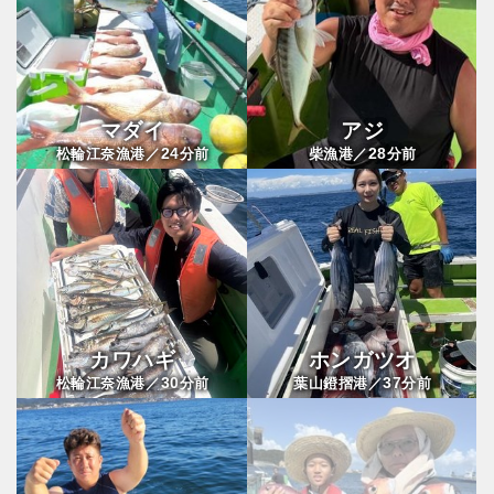
マダイ
アジ
24
28
松輪江奈漁港／
分前
柴漁港／
分前
カワハギ
ホンガツオ
30
37
松輪江奈漁港／
分前
葉山鐙摺港／
分前