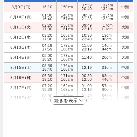
07:59
37cm
8月9日(日)
16:10
150cm
中潮
20:40
132cm
01:00
148cm
08:59
25cm
8月10日(月)
中潮
16:40
157cm
21:30
123cm
02:20
156cm
09:49
17cm
8月11日(火)
大潮
17:00
161cm
22:10
111cm
03:20
165cm
10:30
13cm
8月12日(水)
大潮
17:30
164cm
22:40
98cm
04:19
173cm
11:09
14cm
8月13日(木)
大潮
17:59
166cm
23:19
84cm
05:00
177cm
8月14日(金)
11:40
20cm
大潮
18:20
166cm
05:59
176cm
8月15日(土)
12:19
31cm
中潮
18:40
166cm
06:39
171cm
00:30
63cm
8月16日(日)
中潮
19:10
165cm
12:50
44cm
07:20
162cm
01:00
57cm
8月17日(月)
中潮
19:39
163cm
13:19
60cm
08:00
150cm
01:49
55cm
8月18日(火)
中潮
19:59
159cm
13:49
76cm
続きを表示