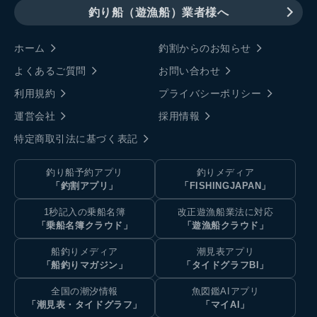
釣り船（遊漁船）業者様へ
ホーム
釣割からのお知らせ
よくあるご質問
お問い合わせ
利用規約
プライバシーポリシー
運営会社
採用情報
特定商取引法に基づく表記
釣り船予約アプリ
釣りメディア
「釣割アプリ」
「FISHINGJAPAN」
1秒記入の乗船名簿
改正遊漁船業法に対応
「乗船名簿クラウド」
「遊漁船クラウド」
船釣りメディア
潮見表アプリ
「船釣りマガジン」
「タイドグラフBI」
全国の潮汐情報
魚図鑑AIアプリ
「潮見表・タイドグラフ」
「マイAI」