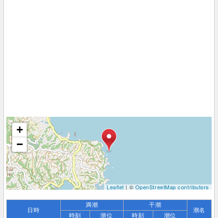
+
−
Leaflet
| ©
OpenStreetMap contributors
満潮
干潮
日時
潮名
時刻
潮位
時刻
潮位