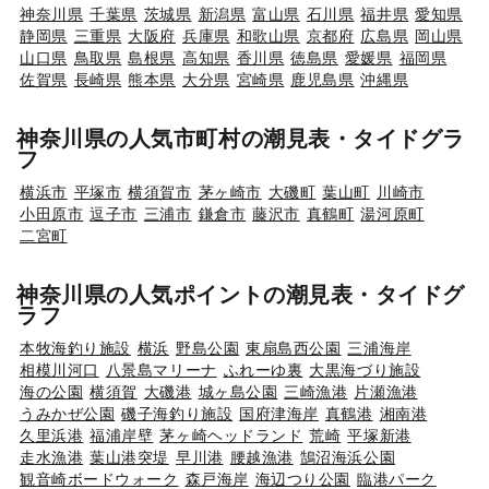
神奈川県
千葉県
茨城県
新潟県
富山県
石川県
福井県
愛知県
静岡県
三重県
大阪府
兵庫県
和歌山県
京都府
広島県
岡山県
山口県
鳥取県
島根県
高知県
香川県
徳島県
愛媛県
福岡県
佐賀県
長崎県
熊本県
大分県
宮崎県
鹿児島県
沖縄県
神奈川県の人気市町村の潮見表・タイドグラ
フ
横浜市
平塚市
横須賀市
茅ヶ崎市
大磯町
葉山町
川崎市
小田原市
逗子市
三浦市
鎌倉市
藤沢市
真鶴町
湯河原町
二宮町
神奈川県の人気ポイントの潮見表・タイドグ
ラフ
本牧海釣り施設
横浜
野島公園
東扇島西公園
三浦海岸
相模川河口
八景島マリーナ
ふれーゆ裏
大黒海づり施設
海の公園
横須賀
大磯港
城ヶ島公園
三崎漁港
片瀬漁港
うみかぜ公園
磯子海釣り施設
国府津海岸
真鶴港
湘南港
久里浜港
福浦岸壁
茅ヶ崎ヘッドランド
荒崎
平塚新港
走水漁港
葉山港突堤
早川港
腰越漁港
鵠沼海浜公園
観音崎ボードウォーク
森戸海岸
海辺つり公園
臨港パーク