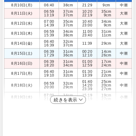
8月10日(月)
06:40
38cm
21:29
9cm
中潮
06:59
37cm
10:20
35cm
8月11日(火)
大潮
13:19
37cm
22:19
9cm
07:00
35cm
10:40
34cm
8月12日(水)
大潮
14:39
37cm
23:00
9cm
06:59
34cm
11:00
31cm
8月13日(木)
大潮
15:39
38cm
23:40
11cm
06:40
32cm
8月14日(金)
11:39
29cm
大潮
16:39
37cm
06:39
31cm
00:20
14cm
8月15日(土)
中潮
17:29
36cm
12:10
26cm
06:39
31cm
01:00
17cm
8月16日(日)
中潮
18:20
34cm
12:59
24cm
06:40
31cm
01:30
21cm
8月17日(月)
中潮
19:10
32cm
13:39
22cm
01:40
25cm
06:59
32cm
8月18日(火)
14:20
20cm
中潮
20:00
29cm
23:39
27cm
07:00
34cm
15:19
19cm
8月19日(水)
小潮
21:40
27cm
22:19
27cm
続きを表示