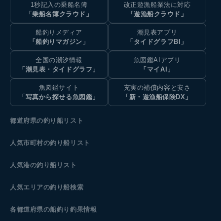
1秒記入の乗船名簿
改正遊漁船業法に対応
「乗船名簿クラウド」
「遊漁船クラウド」
船釣りメディア
潮見表アプリ
「船釣りマガジン」
「タイドグラフBI」
全国の潮汐情報
魚図鑑AIアプリ
「潮見表・タイドグラフ」
「マイAI」
魚図鑑サイト
充実の補償内容と安さ
「写真から探せる魚図鑑」
「新・遊漁船保険DX」
都道府県の釣り船リスト
人気市町村の釣り船リスト
人気港の釣り船リスト
人気エリアの釣り船検索
各都道府県の船釣り釣果情報