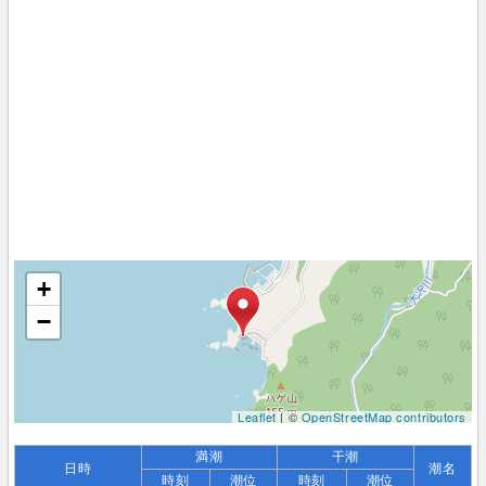
+
−
Leaflet
| ©
OpenStreetMap contributors
満潮
干潮
日時
潮名
時刻
潮位
時刻
潮位