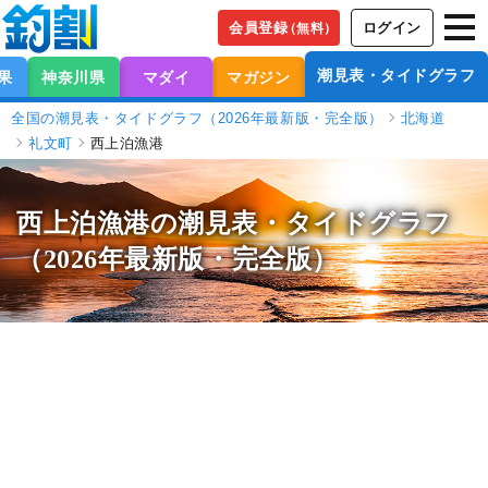
会員登録
ログイン
（無料）
潮見表・タイドグラフ
果
神奈川県
マダイ
マガジン
全国の潮見表・タイドグラフ（2026年最新版・完全版）
北海道
礼文町
西上泊漁港
西上泊漁港の潮見表
・タイドグラフ
（2026年最新版・完全版）