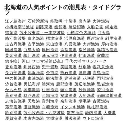
北海道の人気ポイントの潮見表・タイドグラ
フ
江ノ島海岸
石狩湾新港
能取岬
十勝港
岩内港
大津漁港
小樽港南防波堤
釧路東港
函館港
尾岱沼港
入船公園
網走港
留萌港
苫小牧東港・一本防波堤
小樽港色内埠頭
弁天島
崎守防波堤
白老漁港
標津漁港
浜厚真漁港
厚岸漁港
斜里漁港
走古丹漁港
古平漁港
恵山漁港
八雲漁港
大岸漁港
厚内漁港
国縫漁港
白鳥大橋
厚田漁港
浜益漁港
常呂漁港
浜猿払漁港
黄金漁港
鵡川漁港
涌元漁港
伊達漁港
虻田漁港
室蘭港
錦多峰川河口
サロマ湖第1湖口
千代の浦マリンパーク
登別漁港
釧路西港
兜千畳敷
美国漁港
紋別港
幌武意漁港
長万部漁港
旭浜漁港
余市港
熊石漁港
厚岸湖
高島漁港
中の川漁港
東浦漁港
椴法華港
豊浦漁港
花咲港
門別漁港
汐首漁港
勇払海岸
浦河港
鹿部漁港
茂辺地漁港
黒岩漁港
かもめ島
興部漁港
住吉漁港
頓別漁港
砂原漁港
鷲別漁港
薫別漁港
忍路漁港
乙部漁港
祝津漁港
入船漁港
函館湯川漁港
志海苔漁港
天塩港
音別海岸
余別漁港
増毛港
古潭漁港
落部漁港
濃昼漁港
白糠漁港
イタンキ漁港
尾札部漁港
歌別漁港
苫小牧西港・西防波堤
散布漁港
静内漁港
大磯港
厚賀漁港
木古内漁港
大樹漁港
川汲漁港
ウトロ漁港