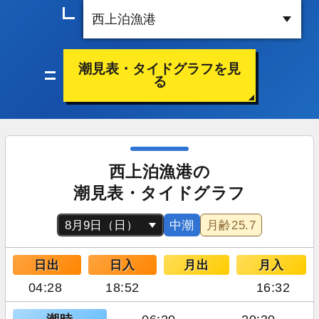
潮見表・タイドグラフを見
る
西上泊漁港の
潮見表・タイドグラフ
中潮
月齢
25.7
日出
日入
月出
月入
04:28
18:52
16:32