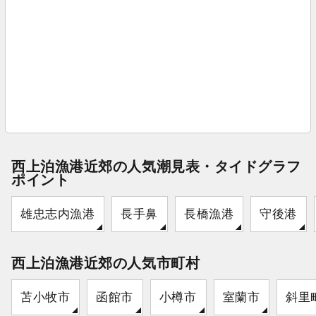
西上泊漁港近郊の人気潮見表・タイドグラフ
ポイント
雄忠志内漁港
長手鼻
長橋漁港
守後港
西上泊漁港近郊の人気市町村
苫小牧市
函館市
小樽市
室蘭市
斜里