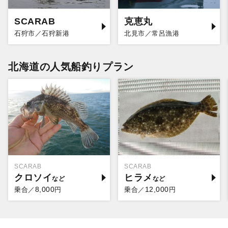
SCARAB
克恵丸
石狩市／石狩新港
北見市／常呂漁港
北海道の人気船釣りプラン
SCARAB
SCARAB
クロソイ
ヒラメ
8,000
12,000
乗合／
円
乗合／
円