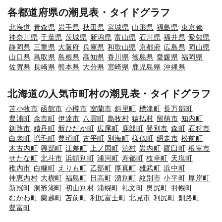
各都道府県の潮見表・タイドグラフ
北海道
青森県
岩手県
秋田県
宮城県
山形県
福島県
東京都
神奈川県
千葉県
茨城県
新潟県
富山県
石川県
福井県
愛知県
静岡県
三重県
大阪府
兵庫県
和歌山県
京都府
広島県
岡山県
山口県
鳥取県
島根県
高知県
香川県
徳島県
愛媛県
福岡県
佐賀県
長崎県
熊本県
大分県
宮崎県
鹿児島県
沖縄県
北海道の人気市町村の潮見表・タイドグラフ
苫小牧市
函館市
小樽市
室蘭市
斜里町
標津町
長万部町
豊浦町
余市町
伊達市
八雲町
島牧村
猿払村
留萌市
知内町
釧路市
積丹町
新ひだか町
広尾町
鹿部町
登別市
森町
石狩市
白老町
増毛町
豊頃町
古平町
別海町
様似町
網走市
松前町
木古内町
興部町
江差町
上ノ国町
泊村
岩内町
羅臼町
根室市
せたな町
北斗市
浜頓別町
浦河町
寿都町
枝幸町
天塩町
稚内市
白糠町
えりも町
乙部町
厚真町
雄武町
浜中町
神恵内村
大樹町
福島町
日高町
湧別町
紋別市
小平町
厚岸町
新冠町
洞爺湖町
初山別村
浦幌町
礼文町
奥尻町
羽幌町
むかわ町
蘭越町
苫前町
利尻富士町
北見市
利尻町
釧路町
豊富町