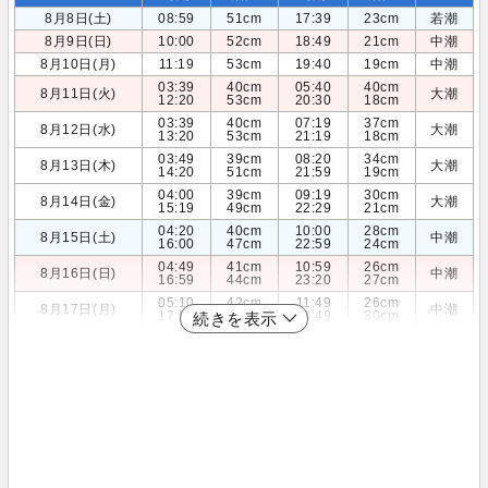
8月8日(土)
08:59
51cm
17:39
23cm
若潮
8月9日(日)
10:00
52cm
18:49
21cm
中潮
8月10日(月)
11:19
53cm
19:40
19cm
中潮
03:39
40cm
05:40
40cm
8月11日(火)
大潮
12:20
53cm
20:30
18cm
03:39
40cm
07:19
37cm
8月12日(水)
大潮
13:20
53cm
21:19
18cm
03:49
39cm
08:20
34cm
8月13日(木)
大潮
14:20
51cm
21:59
19cm
04:00
39cm
09:19
30cm
8月14日(金)
大潮
15:19
49cm
22:29
21cm
04:20
40cm
10:00
28cm
8月15日(土)
中潮
16:00
47cm
22:59
24cm
04:49
41cm
10:59
26cm
8月16日(日)
中潮
16:59
44cm
23:20
27cm
05:10
42cm
11:49
26cm
8月17日(月)
中潮
17:50
41cm
23:49
30cm
続きを表示