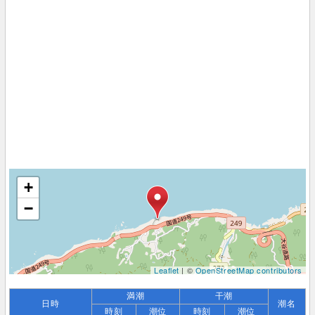
+
−
Leaflet
| ©
OpenStreetMap contributors
満潮
干潮
日時
潮名
時刻
潮位
時刻
潮位