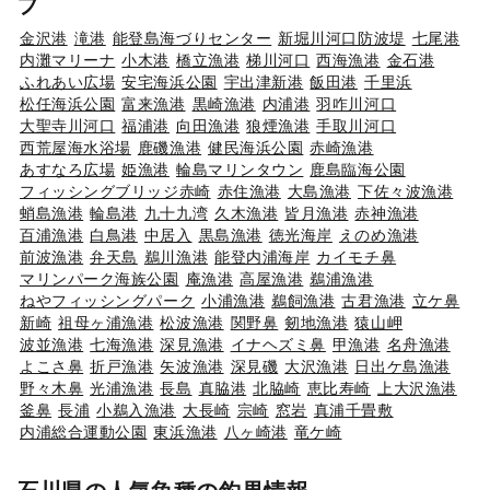
フ
金沢港
滝港
能登島海づりセンター
新堀川河口防波堤
七尾港
内灘マリーナ
小木港
橋立漁港
梯川河口
西海漁港
金石港
ふれあい広場
安宅海浜公園
宇出津新港
飯田港
千里浜
松任海浜公園
富来漁港
黒崎漁港
内浦港
羽咋川河口
大聖寺川河口
福浦港
向田漁港
狼煙漁港
手取川河口
西荒屋海水浴場
鹿磯漁港
健民海浜公園
赤崎漁港
あすなろ広場
姫漁港
輪島マリンタウン
鹿島臨海公園
フィッシングブリッジ赤崎
赤住漁港
大島漁港
下佐々波漁港
蛸島漁港
輪島港
九十九湾
久木漁港
皆月漁港
赤神漁港
百浦漁港
白鳥港
中居入
黒島漁港
徳光海岸
えのめ漁港
前波漁港
弁天島
鵜川漁港
能登内浦海岸
カイモチ鼻
マリンパーク海族公園
庵漁港
高屋漁港
鵜浦漁港
ねやフィッシングパーク
小浦漁港
鵜飼漁港
古君漁港
立ケ鼻
新崎
祖母ヶ浦漁港
松波漁港
関野鼻
剱地漁港
猿山岬
波並漁港
七海漁港
深見漁港
イナヘズミ鼻
甲漁港
名舟漁港
よこさ鼻
折戸漁港
矢波漁港
深見磯
大沢漁港
日出ケ島漁港
野々木鼻
光浦漁港
長島
真脇港
北脇崎
恵比寿崎
上大沢漁港
釜鼻
長浦
小鵜入漁港
大長崎
宗崎
窓岩
真浦千畳敷
内浦総合運動公園
東浜漁港
八ヶ崎港
竜ケ崎