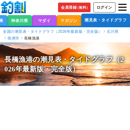
会員登録
ログイン
（無料）
潮見表・タイドグラフ
果
神奈川県
マダイ
マガジン
全国の潮見表・タイドグラフ（2026年最新版・完全版）
石川県
珠洲市
長橋漁港
長橋漁港の潮見表
・タイドグラフ（2
026年最新版・完全版）