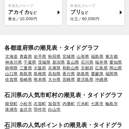
幸進丸グループ
幸進丸グループ
アカイカ
ブリ
10,000
60,000
乗合／
円
仕立／
円
各都道府県の潮見表・タイドグラフ
北海道
青森県
岩手県
秋田県
宮城県
山形県
福島県
東京都
神奈川県
千葉県
茨城県
新潟県
富山県
石川県
福井県
愛知県
静岡県
三重県
大阪府
兵庫県
和歌山県
京都府
広島県
岡山県
山口県
鳥取県
島根県
高知県
香川県
徳島県
愛媛県
福岡県
佐賀県
長崎県
熊本県
大分県
宮崎県
鹿児島県
沖縄県
石川県の人気市町村の潮見表・タイドグラフ
能登町
小松市
志賀町
加賀市
内灘町
穴水町
七尾市
輪島市
珠洲市
金沢市
羽咋市
白山市
石川県の人気ポイントの潮見表・タイドグラ