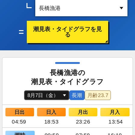
潮見表・タイドグラフを見
る
長橋漁港の
潮見表・タイドグラフ
長潮
月齢
23.7
日出
日入
月出
月入
04:59
18:53
23:26
13:54