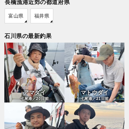
長橋漁港近郊の都道府県
富山県
福井県
石川県の最新釣果
アマダイ
マトウダイ
20
21
七尾港／
日前
七尾港／
日前