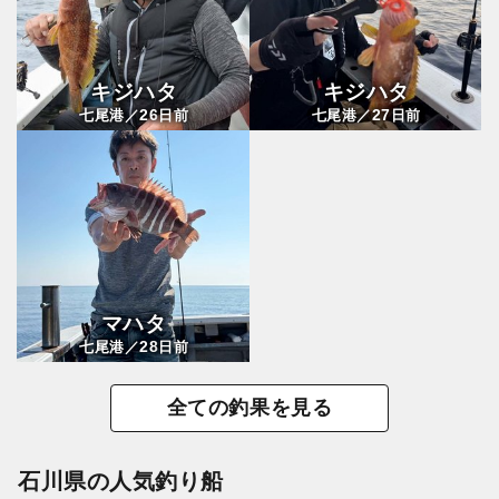
キジハタ
キジハタ
26
27
七尾港／
日前
七尾港／
日前
マハタ
28
七尾港／
日前
全ての釣果を見る
石川県の人気釣り船