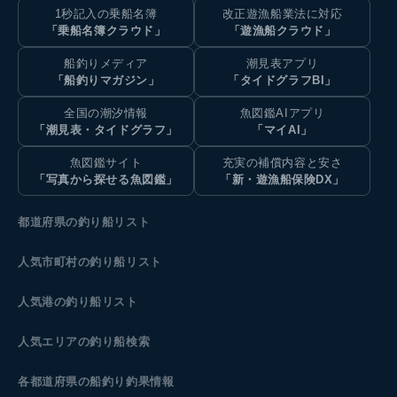
1秒記入の乗船名簿
改正遊漁船業法に対応
「乗船名簿クラウド」
「遊漁船クラウド」
船釣りメディア
潮見表アプリ
「船釣りマガジン」
「タイドグラフBI」
全国の潮汐情報
魚図鑑AIアプリ
「潮見表・タイドグラフ」
「マイAI」
魚図鑑サイト
充実の補償内容と安さ
「写真から探せる魚図鑑」
「新・遊漁船保険DX」
都道府県の釣り船リスト
人気市町村の釣り船リスト
人気港の釣り船リスト
人気エリアの釣り船検索
各都道府県の船釣り釣果情報