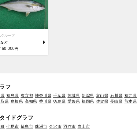
丸グループ
リ
60,000
／
円
ラフ
形県
福島県
東京都
神奈川県
千葉県
茨城県
新潟県
富山県
石川県
福井県
鳥取県
島根県
高知県
香川県
徳島県
愛媛県
福岡県
佐賀県
長崎県
熊本県
タイドグラフ
水町
七尾市
輪島市
珠洲市
金沢市
羽咋市
白山市