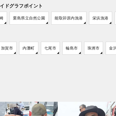
イドグラフポイント
崎
栗島県立自然公園
能取卯原内漁港
栄浜漁港
加賀市
内灘町
七尾市
輪島市
珠洲市
金