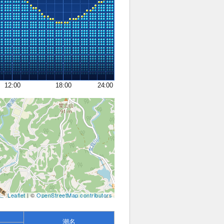
12:00
18:00
24:00
Leaflet
| ©
OpenStreetMap contributors
潮名