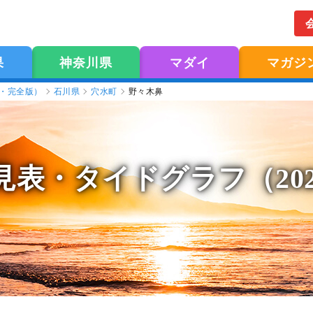
果
神奈川県
マダイ
マガジ
版・完全版）
石川県
穴水町
野々木鼻
見表
・タイドグラフ（20