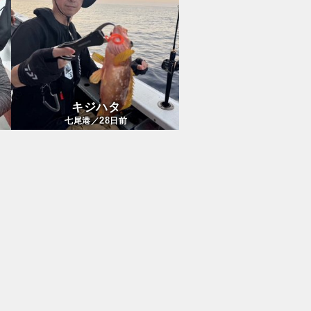
キジハタ
28
七尾港／
日前