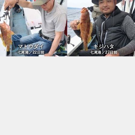
マトウダイ
キジハタ
22
27
七尾港／
日前
七尾港／
日前