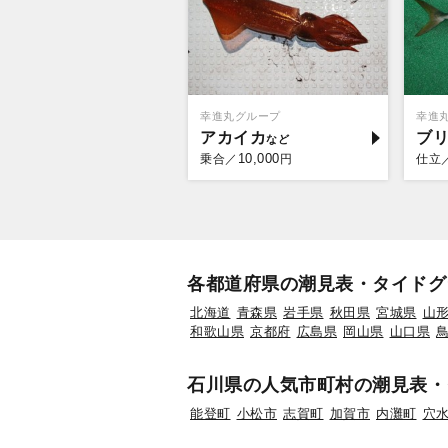
幸進丸グループ
幸進
アカイカ
ブ
10,000
乗合／
円
仕立
各都道府県の潮見表・タイドグ
北海道
青森県
岩手県
秋田県
宮城県
山
和歌山県
京都府
広島県
岡山県
山口県
石川県の人気市町村の潮見表・
能登町
小松市
志賀町
加賀市
内灘町
穴