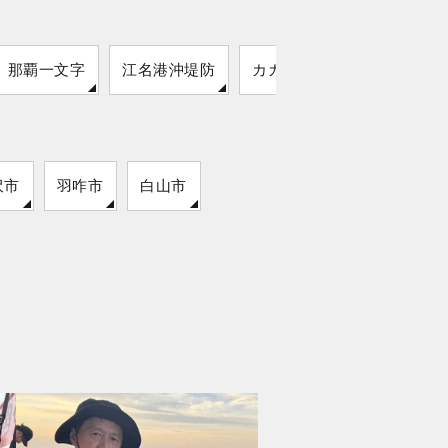
那覇一文字
江名港沖堤防
カガ島
大黒海岸
沢市
羽咋市
白山市