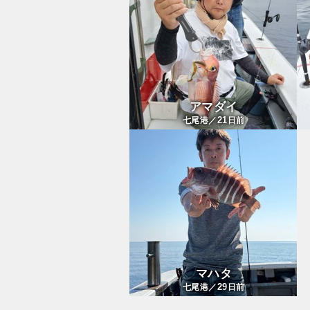
アマダイ
21
七尾港／
日前
マハタ
29
七尾港／
日前