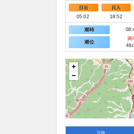
日出
日入
05:02
18:52
08:
潮時
満
潮位
48
+
−
日時