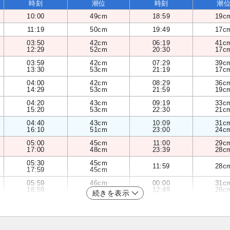
時刻
潮位
時刻
潮
10:00
49cm
18:59
19c
11:19
50cm
19:49
17c
03:50
42cm
06:19
41c
12:29
52cm
20:30
17c
03:59
42cm
07:29
39c
13:30
53cm
21:19
17c
04:00
42cm
08:29
36c
14:29
53cm
21:59
19c
04:20
43cm
09:19
33c
15:20
53cm
22:30
21c
04:40
43cm
10:09
31c
16:10
51cm
23:00
24c
05:00
45cm
11:00
29c
17:00
48cm
23:39
28c
05:30
45cm
11:59
28c
17:59
45cm
05:59
46cm
00:00
31c
18:59
42cm
12:49
28c
続きを表示