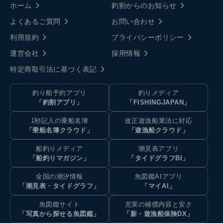
ホーム
釣割からのお知らせ
よくあるご質問
お問い合わせ
利用規約
プライバシーポリシー
運営会社
採用情報
特定商取引法に基づく表記
釣り船予約アプリ
釣りメディア
「釣割アプリ」
「FISHINGJAPAN」
1秒記入の乗船名簿
改正遊漁船業法に対応
「乗船名簿クラウド」
「遊漁船クラウド」
船釣りメディア
潮見表アプリ
「船釣りマガジン」
「タイドグラフBI」
全国の潮汐情報
魚図鑑AIアプリ
「潮見表・タイドグラフ」
「マイAI」
魚図鑑サイト
充実の補償内容と安さ
「写真から探せる魚図鑑」
「新・遊漁船保険DX」