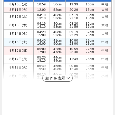
8月10日(月)
10:59
50cm
19:39
16cm
中潮
8月11日(火)
12:00
52cm
20:29
15cm
大潮
04:19
40cm
07:19
38cm
8月12日(水)
大潮
13:10
53cm
21:10
15cm
04:19
40cm
08:20
35cm
8月13日(木)
大潮
14:10
53cm
21:59
17cm
04:29
40cm
09:19
32cm
8月14日(金)
大潮
15:09
52cm
22:29
20cm
04:40
41cm
10:00
29cm
8月15日(土)
中潮
16:00
50cm
23:00
23cm
05:00
42cm
10:59
27cm
8月16日(日)
中潮
17:00
47cm
23:30
27cm
05:20
44cm
8月17日(月)
11:49
25cm
中潮
18:10
44cm
05:49
45cm
00:00
30cm
8月18日(火)
中潮
19:30
40cm
12:40
25cm
06:10
46cm
00:20
34cm
8月19日(水)
小潮
21:20
38cm
13:39
25cm
続きを表示