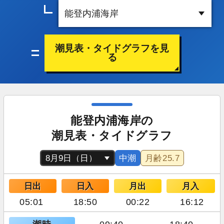
潮見表・タイドグラフを見
る
能登内浦海岸の
潮見表・タイドグラフ
中潮
月齢
25.7
日出
日入
月出
月入
05:01
18:50
00:22
16:12