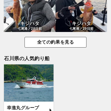
キジハタ
キジハタ
28
29
七尾港／
日前
七尾港／
日前
全ての釣果を見る
石川県の人気釣り船
幸進丸グループ