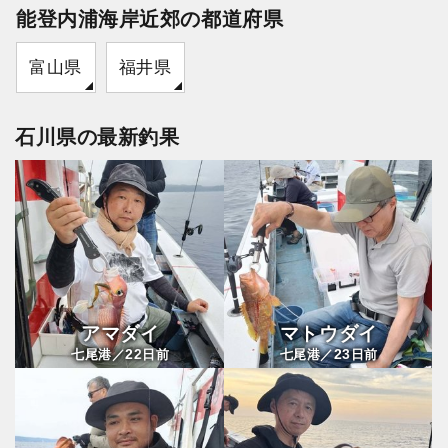
能登内浦海岸近郊の都道府県
富山県
福井県
石川県の最新釣果
アマダイ
マトウダイ
22
23
七尾港／
日前
七尾港／
日前