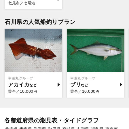
七尾市／七尾港
石川県の人気船釣りプラン
幸進丸グループ
幸進丸グループ
アカイカ
ブリ
10,000
10,000
乗合／
円
乗合／
円
各都道府県の潮見表・タイドグラフ
北海道
青森県
岩手県
秋田県
宮城県
山形県
福島県
東京都