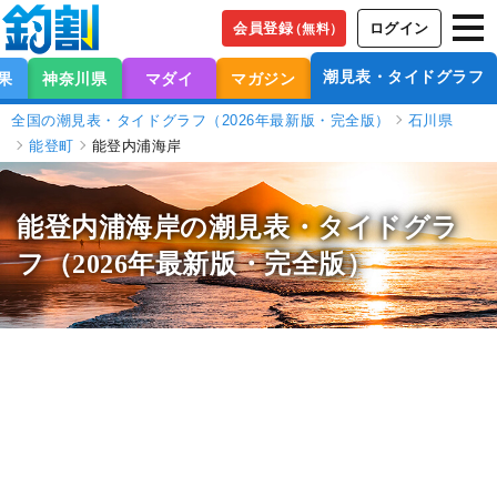
会員登録
ログイン
（無料）
潮見表・タイドグラフ
果
神奈川県
マダイ
マガジン
全国の潮見表・タイドグラフ（2026年最新版・完全版）
石川県
能登町
能登内浦海岸
能登内浦海岸の潮見表
・タイドグラ
フ（2026年最新版・完全版）