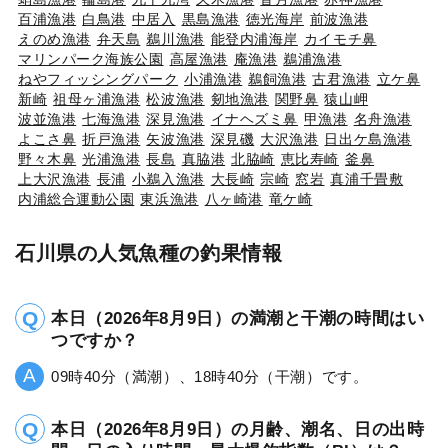
百浦漁港
白鳥港
中居入
黒島漁港
徳光海岸
前波漁港
えのめ漁港
弁天島
鵜川漁港
能登内浦海岸
カイモチ鼻
マリンパーク海族公園
高屋漁港
庵漁港
鵜浦漁港
ねやフィッシングパーク
小浦漁港
鵜飼漁港
古君漁港
立ケ鼻
新崎
祖母ヶ浦漁港
松波漁港
剱地漁港
関野鼻
猿山岬
波並漁港
七海漁港
深見漁港
イナヘズミ鼻
甲漁港
名舟漁港
よこさ鼻
折戸漁港
矢波漁港
深見磯
大沢漁港
日出ケ島漁港
野々木鼻
光浦漁港
長島
真脇港
北脇崎
恵比寿崎
釜鼻
上大沢漁港
長浦
小鵜入漁港
大長崎
宗崎
窓岩
真浦千畳敷
内浦総合運動公園
東浜漁港
八ヶ崎港
竜ケ崎
石川県の人気魚種の釣果情報
本日（2026年8月9日）の満潮と干潮の時間はい
つですか？
09時40分（満潮）、18時40分（干潮）です。
本日（2026年8月9日）の月齢、潮名、日の出時