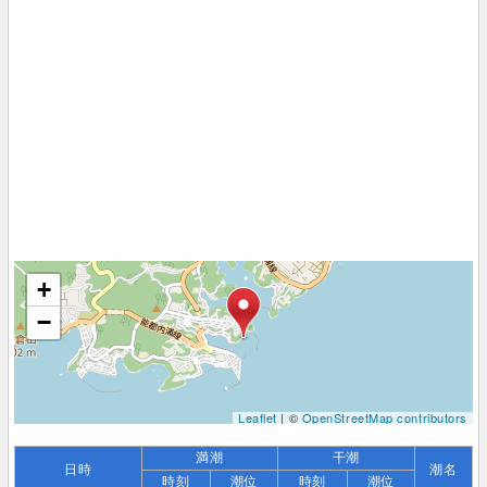
+
−
Leaflet
| ©
OpenStreetMap contributors
満潮
干潮
日時
潮名
時刻
潮位
時刻
潮位