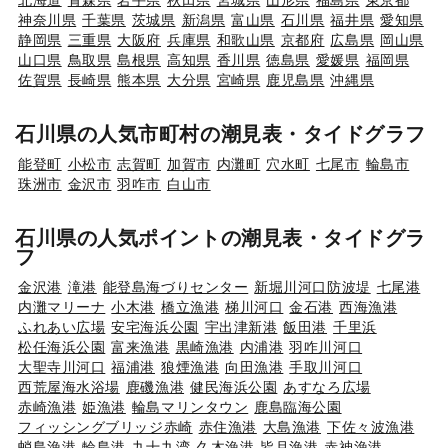
神奈川県
千葉県
茨城県
新潟県
富山県
石川県
福井県
愛知県
静岡県
三重県
大阪府
兵庫県
和歌山県
京都府
広島県
岡山県
山口県
鳥取県
島根県
高知県
香川県
徳島県
愛媛県
福岡県
佐賀県
長崎県
熊本県
大分県
宮崎県
鹿児島県
沖縄県
石川県の人気市町村の潮見表・タイドグラフ
能登町
小松市
志賀町
加賀市
内灘町
穴水町
七尾市
輪島市
珠洲市
金沢市
羽咋市
白山市
石川県の人気ポイントの潮見表・タイドグラ
フ
金沢港
滝港
能登島海づりセンター
新堀川河口防波堤
七尾港
内灘マリーナ
小木港
橋立漁港
梯川河口
金石港
西海漁港
ふれあい広場
安宅海浜公園
宇出津新港
飯田港
千里浜
松任海浜公園
富来漁港
黒崎漁港
内浦港
羽咋川河口
大聖寺川河口
福浦港
狼煙漁港
向田漁港
手取川河口
西荒屋海水浴場
鹿磯漁港
健民海浜公園
あすなろ広場
赤崎漁港
姫漁港
輪島マリンタウン
鹿島臨海公園
フィッシングブリッジ赤崎
赤住漁港
大島漁港
下佐々波漁港
蛸島漁港
輪島港
九十九湾
久木漁港
皆月漁港
赤神漁港