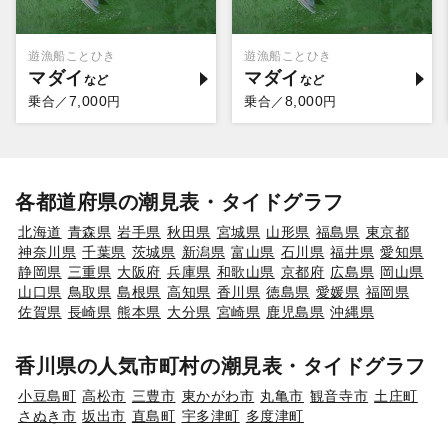
遊漁船ことひき
遊漁船ことひき
マダイ
マダイ
7,000
8,000
乗合／
円
乗合／
円
各都道府県の潮見表・タイドグラフ
北海道
青森県
岩手県
秋田県
宮城県
山形県
福島県
東京都
神奈川県
千葉県
茨城県
新潟県
富山県
石川県
福井県
愛知県
静岡県
三重県
大阪府
兵庫県
和歌山県
京都府
広島県
岡山県
山口県
鳥取県
島根県
高知県
香川県
徳島県
愛媛県
福岡県
佐賀県
長崎県
熊本県
大分県
宮崎県
鹿児島県
沖縄県
香川県の人気市町村の潮見表・タイドグラフ
小豆島町
高松市
三豊市
東かがわ市
丸亀市
観音寺市
土庄町
さぬき市
坂出市
直島町
宇多津町
多度津町