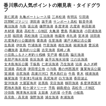
香川県の人気ポイントの潮見表・タイドグラ
フ
新仁尾港
丸亀ボートレース場
三本松港
有明浜
引田港
詫間町ゴマジリ
津田港
坂手港
サンポート高松
観音寺港
庵治漁港
与島
坂出港
鎌野漁港
多度津港
志度港
林田新港
木材港
薦港
高松市・G地区
丸亀港
豊島
馬篠漁港
小田浦漁港
大部
福田港
高松漁港
江泊漁港
地蔵埼
牟礼港
室本港
須田港
志度海釣り公園跡地
粟島港
生里漁港
瀬戸大橋記念公園
生島港
伊吹島
竹浦漁港
竹居漁港
相生漁港
箱浦漁港
豊浜港
小磯漁港
直島釣り公園
吉見漁港
長崎ノ鼻
小豆島ふるさと村釣り桟橋
安戸港
櫃石島
脇元漁港
名部戸海水浴場
長浜漁港
遠手浜海水浴場
江の浜漁港
女木島海浜公園
千振島
仁老浜漁港
乃生漁港
泊港
あさぎ岬
宮浦港
高松港
津田埋立地
小与島
番の州西護岸
蓬莱海浜公園
箕浦港
谷尻漁港
高瀬川河口
男木島灯台
牛島
青木
積浦漁港
篠尾漁港
宇多津1号緑地
高尻海岸
白方漁港
香田波止
室沖漁港
大屋冨海岸
岩黒島
見目漁港
鶴羽漁港
多度津西護岸
肥地木漁港
松ケ浦マリーナ
手島
鍋島燈台
高松市・F地区
沙弥島
興津海水浴場
太鼓鼻
大的場
小手島
小槌島
高見島・高見港
蒲野漁港
浦生漁港
本浦漁港