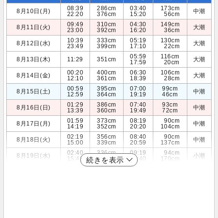
08:39
286cm
03:40
173cm
8月10日(月)
中潮
22:20
376cm
15:20
56cm
09:49
310cm
04:30
149cm
8月11日(火)
大潮
23:00
392cm
16:20
36cm
10:39
333cm
05:19
130cm
8月12日(水)
大潮
23:49
399cm
17:10
22cm
05:59
116cm
8月13日(木)
11:29
351cm
大潮
17:59
20cm
00:20
400cm
06:30
106cm
8月14日(金)
大潮
12:10
361cm
18:39
28cm
00:59
395cm
07:00
99cm
8月15日(土)
中潮
12:59
364cm
19:19
46cm
01:29
386cm
07:40
93cm
8月16日(日)
中潮
13:39
360cm
19:49
72cm
01:59
373cm
08:19
90cm
8月17日(月)
中潮
14:19
352cm
20:20
104cm
02:19
356cm
08:40
90cm
8月18日(火)
中潮
15:00
339cm
20:59
137cm
02:40
336cm
09:19
94cm
8月19日(水)
小潮
15:49
324cm
21:40
170cm
続きを表示