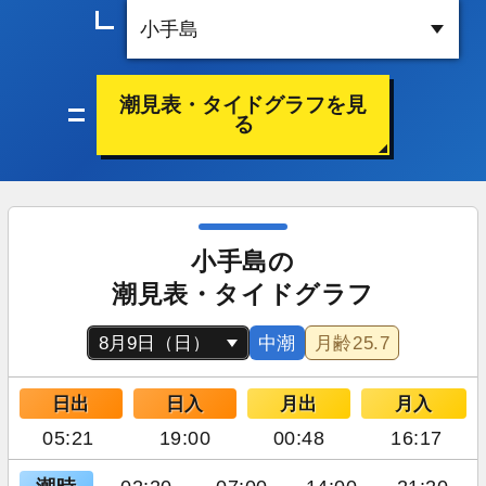
潮見表・タイドグラフを見
る
小手島の
潮見表・タイドグラフ
中潮
月齢
25.7
日出
日入
月出
月入
05:21
19:00
00:48
16:17