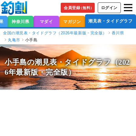
会員登録
ログイン
（無料）
潮見表・タイドグラフ
果
神奈川県
マダイ
マガジン
全国の潮見表・タイドグラフ（2026年最新版・完全版）
香川県
丸亀市
小手島
小手島の潮見表
・タイドグラフ（202
6年最新版・完全版）