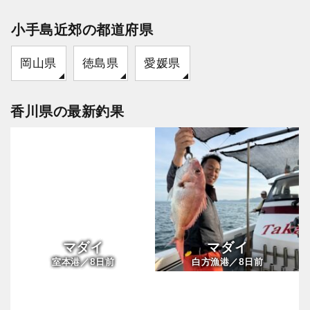
小手島近郊の都道府県
岡山県
徳島県
愛媛県
香川県の最新釣果
マダイ
マダイ
8
8
室本港／
日前
白方漁港／
日前