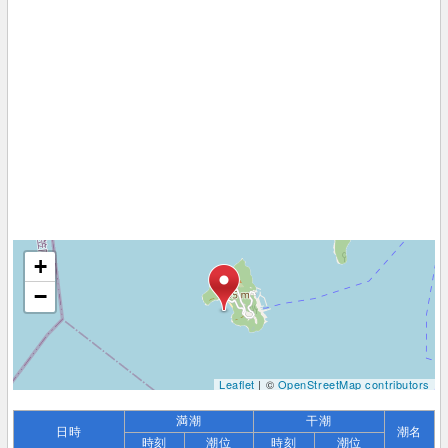
+
−
Leaflet
| ©
OpenStreetMap contributors
満潮
干潮
日時
潮名
時刻
潮位
時刻
潮位