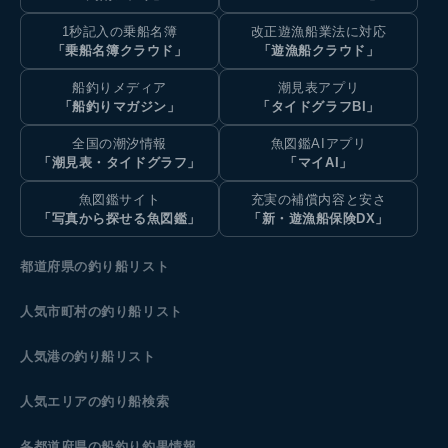
1秒記入の乗船名簿
改正遊漁船業法に対応
「乗船名簿クラウド」
「遊漁船クラウド」
船釣りメディア
潮見表アプリ
「船釣りマガジン」
「タイドグラフBI」
全国の潮汐情報
魚図鑑AIアプリ
「潮見表・タイドグラフ」
「マイAI」
魚図鑑サイト
充実の補償内容と安さ
「写真から探せる魚図鑑」
「新・遊漁船保険DX」
都道府県の釣り船リスト
人気市町村の釣り船リスト
人気港の釣り船リスト
人気エリアの釣り船検索
各都道府県の船釣り釣果情報