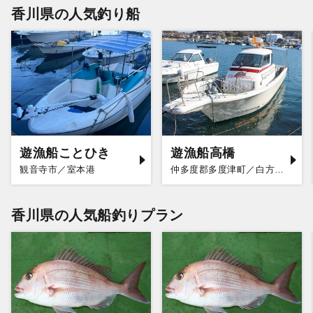
香川県の人気釣り船
遊漁船ことひき
遊漁船高橋
観音寺市／室本港
仲多度郡多度津町／白方漁港
香川県の人気船釣りプラン