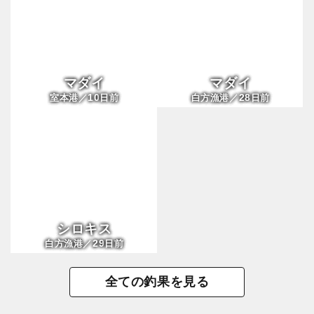
マダイ
マダイ
10
28
室本港／
日前
白方漁港／
日前
シロキス
29
白方漁港／
日前
全ての釣果を見る