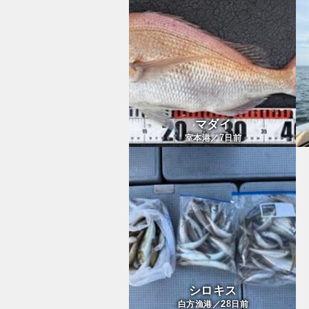
マダイ
7
室本港／
日前
シロキス
28
白方漁港／
日前