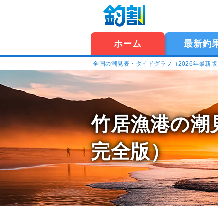
ホーム
最新釣
全国の潮見表・タイドグラフ（2026年最新
竹居漁港の潮
完全版）