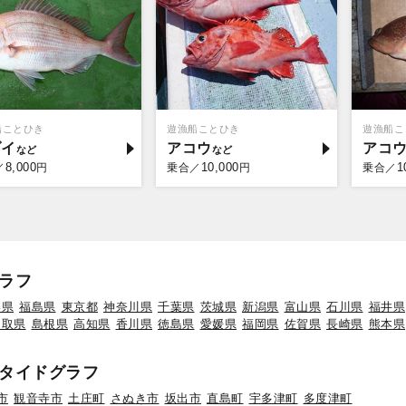
船ことひき
遊漁船ことひき
遊漁船こ
ダイ
アコウ
アコ
8,000
10,000
1
／
円
乗合／
円
乗合／
ラフ
形県
福島県
東京都
神奈川県
千葉県
茨城県
新潟県
富山県
石川県
福井県
鳥取県
島根県
高知県
香川県
徳島県
愛媛県
福岡県
佐賀県
長崎県
熊本県
タイドグラフ
市
観音寺市
土庄町
さぬき市
坂出市
直島町
宇多津町
多度津町