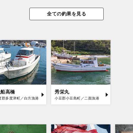
全ての釣果を見る
漁船高橋
秀栄丸
度郡多度津町／白方漁港
小豆郡小豆島町／二面漁港