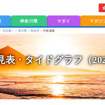
果
神奈川県
マダイ
マガジ
版・完全版）
香川県
高松市
竹居漁港
見表
・タイドグラフ（20