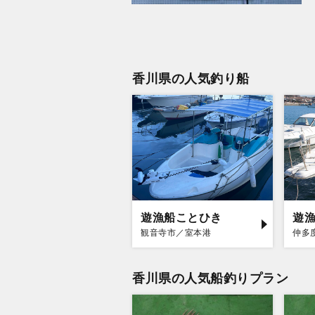
香川県の人気釣り船
遊漁船ことひき
遊
観音寺市／室本港
仲多
香川県の人気船釣りプラン