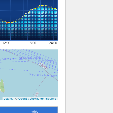
12:00
18:00
24:00
Leaflet
| ©
OpenStreetMap contributors
潮名