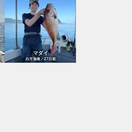
マダイ
27
白方漁港／
日前