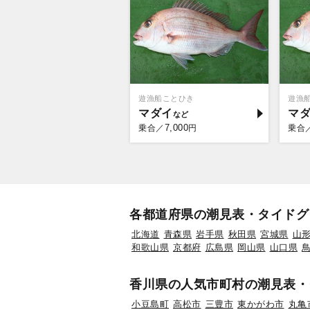
遊漁船ことひき
遊漁
マダイ
マ
7,000
乗合／
円
乗合
各都道府県の潮見表・タイドグ
北海道
青森県
岩手県
秋田県
宮城県
山
和歌山県
京都府
広島県
岡山県
山口県
香川県の人気市町村の潮見表・
小豆島町
高松市
三豊市
東かがわ市
丸亀