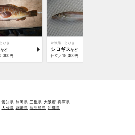
とひき
遊漁船ことひき
秀栄丸
ウ
シロギス
タイ
0,000
18,000
30,
円
仕立／
円
仕立／
愛知県
静岡県
三重県
大阪府
兵庫県
大分県
宮崎県
鹿児島県
沖縄県