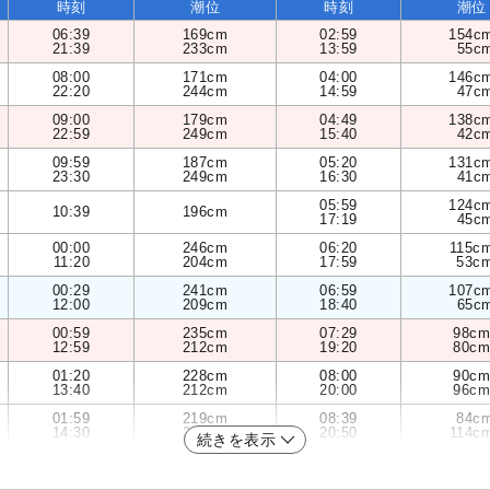
時刻
潮位
時刻
潮位
06:39
169cm
02:59
154c
21:39
233cm
13:59
55c
08:00
171cm
04:00
146c
22:20
244cm
14:59
47c
09:00
179cm
04:49
138c
22:59
249cm
15:40
42c
09:59
187cm
05:20
131c
23:30
249cm
16:30
41c
05:59
124c
10:39
196cm
17:19
45c
00:00
246cm
06:20
115c
11:20
204cm
17:59
53c
00:29
241cm
06:59
107c
12:00
209cm
18:40
65c
00:59
235cm
07:29
98cm
12:59
212cm
19:20
80cm
01:20
228cm
08:00
90cm
13:40
212cm
20:00
96cm
01:59
219cm
08:39
84c
14:30
208cm
20:50
114c
続きを表示