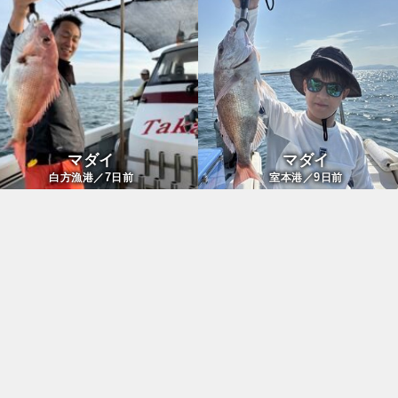
マダイ
マダイ
7
9
白方漁港／
日前
室本港／
日前