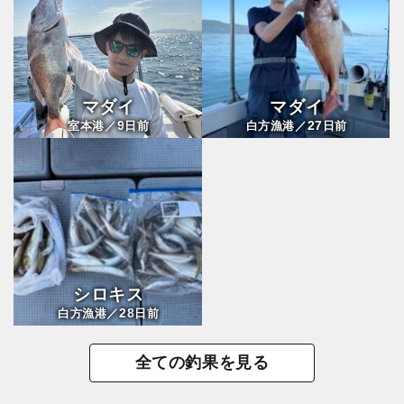
マダイ
マダイ
9
27
室本港／
日前
白方漁港／
日前
シロキス
28
白方漁港／
日前
全ての釣果を見る