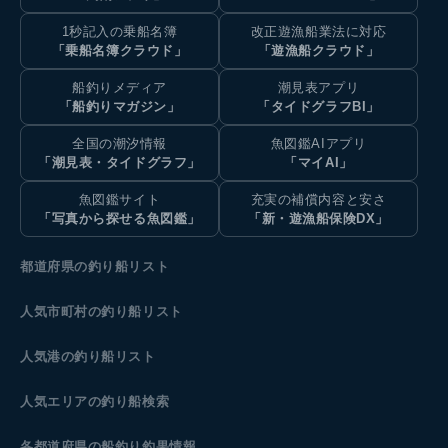
1秒記入の乗船名簿
改正遊漁船業法に対応
「乗船名簿クラウド」
「遊漁船クラウド」
船釣りメディア
潮見表アプリ
「船釣りマガジン」
「タイドグラフBI」
全国の潮汐情報
魚図鑑AIアプリ
「潮見表・タイドグラフ」
「マイAI」
魚図鑑サイト
充実の補償内容と安さ
「写真から探せる魚図鑑」
「新・遊漁船保険DX」
都道府県の釣り船リスト
人気市町村の釣り船リスト
人気港の釣り船リスト
人気エリアの釣り船検索
各都道府県の船釣り釣果情報