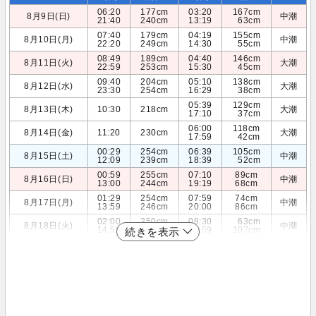
06:20
177cm
03:20
167cm
8月9日(日)
中潮
21:40
240cm
13:19
63cm
07:40
179cm
04:19
155cm
8月10日(月)
中潮
22:20
249cm
14:30
55cm
08:49
189cm
04:40
146cm
8月11日(火)
大潮
22:59
253cm
15:30
45cm
09:40
204cm
05:10
138cm
8月12日(水)
大潮
23:30
254cm
16:29
38cm
05:39
129cm
8月13日(木)
10:30
218cm
大潮
17:10
37cm
06:00
118cm
8月14日(金)
11:20
230cm
大潮
17:59
42cm
00:29
254cm
06:39
105cm
8月15日(土)
中潮
12:09
239cm
18:39
52cm
00:59
255cm
07:10
89cm
8月16日(日)
中潮
13:00
244cm
19:19
68cm
01:29
254cm
07:59
74cm
8月17日(月)
中潮
13:59
246cm
20:00
86cm
02:00
250cm
08:30
63cm
8月18日(火)
中潮
14:59
246cm
20:59
107cm
続きを表示