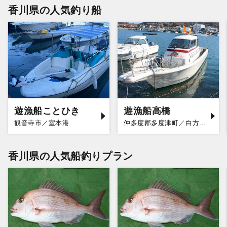
香川県の人気釣り船
遊漁船ことひき
遊漁船高橋
観音寺市／室本港
仲多度郡多度津町／白方漁港
香川県の人気船釣りプラン