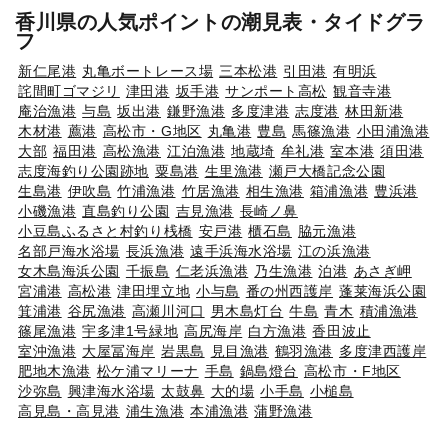
香川県の人気ポイントの潮見表・タイドグラ
フ
新仁尾港
丸亀ボートレース場
三本松港
引田港
有明浜
詫間町ゴマジリ
津田港
坂手港
サンポート高松
観音寺港
庵治漁港
与島
坂出港
鎌野漁港
多度津港
志度港
林田新港
木材港
薦港
高松市・G地区
丸亀港
豊島
馬篠漁港
小田浦漁港
大部
福田港
高松漁港
江泊漁港
地蔵埼
牟礼港
室本港
須田港
志度海釣り公園跡地
粟島港
生里漁港
瀬戸大橋記念公園
生島港
伊吹島
竹浦漁港
竹居漁港
相生漁港
箱浦漁港
豊浜港
小磯漁港
直島釣り公園
吉見漁港
長崎ノ鼻
小豆島ふるさと村釣り桟橋
安戸港
櫃石島
脇元漁港
名部戸海水浴場
長浜漁港
遠手浜海水浴場
江の浜漁港
女木島海浜公園
千振島
仁老浜漁港
乃生漁港
泊港
あさぎ岬
宮浦港
高松港
津田埋立地
小与島
番の州西護岸
蓬莱海浜公園
箕浦港
谷尻漁港
高瀬川河口
男木島灯台
牛島
青木
積浦漁港
篠尾漁港
宇多津1号緑地
高尻海岸
白方漁港
香田波止
室沖漁港
大屋冨海岸
岩黒島
見目漁港
鶴羽漁港
多度津西護岸
肥地木漁港
松ケ浦マリーナ
手島
鍋島燈台
高松市・F地区
沙弥島
興津海水浴場
太鼓鼻
大的場
小手島
小槌島
高見島・高見港
浦生漁港
本浦漁港
蒲野漁港