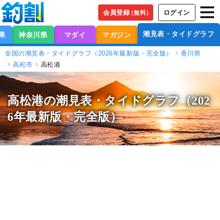
会員登録
ログイン
（無料）
潮見表・タイドグラフ
果
神奈川県
マダイ
マガジン
全国の潮見表・タイドグラフ（2026年最新版・完全版）
香川県
高松市
高松港
高松港の潮見表
・タイドグラフ（202
6年最新版・完全版）