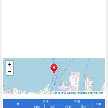
+
−
Leaflet
| ©
OpenStreetMap contributors
満潮
干潮
日時
潮名
時刻
潮位
時刻
潮位