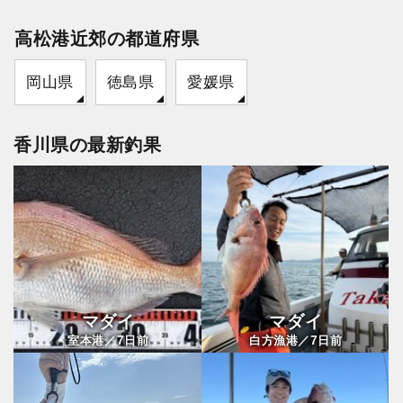
高松港近郊の都道府県
岡山県
徳島県
愛媛県
香川県の最新釣果
マダイ
マダイ
7
7
室本港／
日前
白方漁港／
日前