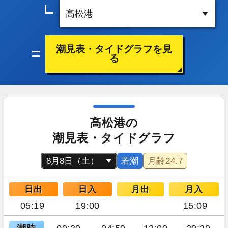
潮見表・タイドグラフを見
る
高松港の
潮見表・タイドグラフ
若潮
月齢
24.7
日出
日入
月出
月入
05:19
19:00
15:09