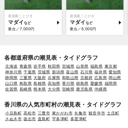
遊漁船ことひき
遊漁船ことひき
マダイ
マダイ
7,000
8,000
乗合／
円
乗合／
円
各都道府県の潮見表・タイドグラフ
北海道
青森県
岩手県
秋田県
宮城県
山形県
福島県
東京都
神奈川県
千葉県
茨城県
新潟県
富山県
石川県
福井県
愛知県
静岡県
三重県
大阪府
兵庫県
和歌山県
京都府
広島県
岡山県
山口県
鳥取県
島根県
高知県
香川県
徳島県
愛媛県
福岡県
佐賀県
長崎県
熊本県
大分県
宮崎県
鹿児島県
沖縄県
香川県の人気市町村の潮見表・タイドグラフ
小豆島町
高松市
三豊市
東かがわ市
丸亀市
観音寺市
土庄町
さぬき市
坂出市
直島町
宇多津町
多度津町