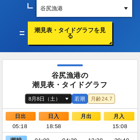
潮見表・タイドグラフを見
る
谷尻漁港の
潮見表・タイドグラフ
若潮
月齢
24.7
日出
日入
月出
月入
05:18
18:58
15:08