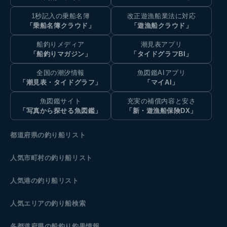
1秒記入の乗船名簿
改正遊漁船業法に対応
「乗船名簿クラウド」
「遊漁船クラウド」
船釣りメディア
潮見表アプリ
「船釣りマガジン」
「タイドグラフBI」
全国の潮汐情報
魚図鑑AIアプリ
「潮見表・タイドグラフ」
「マイAI」
魚図鑑サイト
充実の補償内容と安さ
「写真から探せる魚図鑑」
「新・遊漁船保険DX」
都道府県の釣り船リスト
人気市町村の釣り船リスト
人気港の釣り船リスト
人気エリアの釣り船検索
各都道府県の船釣り釣果情報