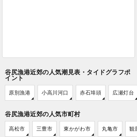
谷尻漁港近郊の人気潮見表・タイドグラフポ
イント
原別漁港
小高川河口
赤石埠頭
広瀬灯台
谷尻漁港近郊の人気市町村
高松市
三豊市
東かがわ市
丸亀市
観