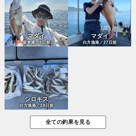
マダイ
マダイ
9
27
室本港／
日前
白方漁港／
日前
シロキス
28
白方漁港／
日前
全ての釣果を見る