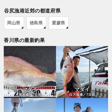
谷尻漁港近郊の都道府県
岡山県
徳島県
愛媛県
香川県の最新釣果
マダイ
マダイ
7
7
室本港／
日前
白方漁港／
日前