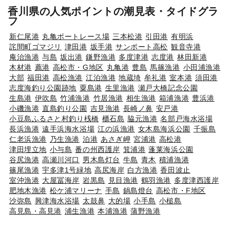
香川県の人気ポイントの潮見表・タイドグラ
フ
新仁尾港
丸亀ボートレース場
三本松港
引田港
有明浜
詫間町ゴマジリ
津田港
坂手港
サンポート高松
観音寺港
庵治漁港
与島
坂出港
鎌野漁港
多度津港
志度港
林田新港
木材港
薦港
高松市・G地区
丸亀港
豊島
馬篠漁港
小田浦漁港
大部
福田港
高松漁港
江泊漁港
地蔵埼
牟礼港
室本港
須田港
志度海釣り公園跡地
粟島港
生里漁港
瀬戸大橋記念公園
生島港
伊吹島
竹浦漁港
竹居漁港
相生漁港
箱浦漁港
豊浜港
小磯漁港
直島釣り公園
吉見漁港
長崎ノ鼻
安戸港
小豆島ふるさと村釣り桟橋
櫃石島
脇元漁港
名部戸海水浴場
長浜漁港
遠手浜海水浴場
江の浜漁港
女木島海浜公園
千振島
仁老浜漁港
乃生漁港
泊港
あさぎ岬
宮浦港
高松港
津田埋立地
小与島
番の州西護岸
箕浦港
蓬莱海浜公園
谷尻漁港
高瀬川河口
男木島灯台
牛島
青木
積浦漁港
篠尾漁港
宇多津1号緑地
高尻海岸
白方漁港
香田波止
室沖漁港
大屋冨海岸
岩黒島
見目漁港
鶴羽漁港
多度津西護岸
肥地木漁港
松ケ浦マリーナ
手島
鍋島燈台
高松市・F地区
沙弥島
興津海水浴場
太鼓鼻
大的場
小手島
小槌島
高見島・高見港
浦生漁港
本浦漁港
蒲野漁港