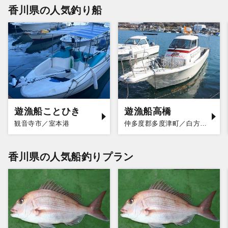
香川県の人気釣り船
遊漁船ことひき
遊漁船高橋
観音寺市／室本港
仲多度郡多度津町／白方漁港
香川県の人気船釣りプラン