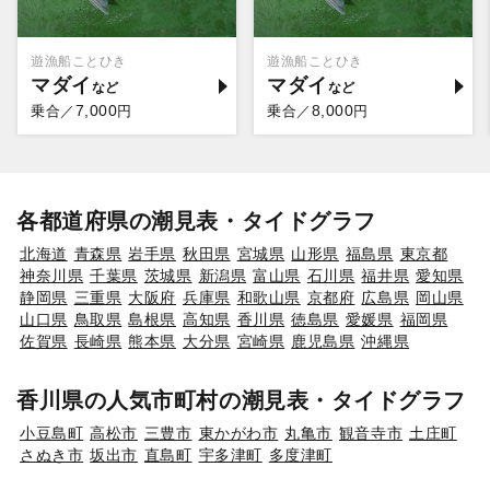
遊漁船ことひき
遊漁船ことひき
マダイ
マダイ
7,000
8,000
乗合／
円
乗合／
円
各都道府県の潮見表・タイドグラフ
北海道
青森県
岩手県
秋田県
宮城県
山形県
福島県
東京都
神奈川県
千葉県
茨城県
新潟県
富山県
石川県
福井県
愛知県
静岡県
三重県
大阪府
兵庫県
和歌山県
京都府
広島県
岡山県
山口県
鳥取県
島根県
高知県
香川県
徳島県
愛媛県
福岡県
佐賀県
長崎県
熊本県
大分県
宮崎県
鹿児島県
沖縄県
香川県の人気市町村の潮見表・タイドグラフ
小豆島町
高松市
三豊市
東かがわ市
丸亀市
観音寺市
土庄町
さぬき市
坂出市
直島町
宇多津町
多度津町