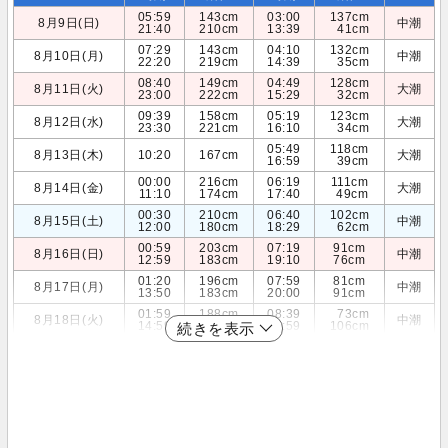
05:59
143cm
03:00
137cm
8月9日(日)
中潮
21:40
210cm
13:39
41cm
07:29
143cm
04:10
132cm
8月10日(月)
中潮
22:20
219cm
14:39
35cm
08:40
149cm
04:49
128cm
8月11日(火)
大潮
23:00
222cm
15:29
32cm
09:39
158cm
05:19
123cm
8月12日(水)
大潮
23:30
221cm
16:10
34cm
05:49
118cm
8月13日(木)
10:20
167cm
大潮
16:59
39cm
00:00
216cm
06:19
111cm
8月14日(金)
大潮
11:10
174cm
17:40
49cm
00:30
210cm
06:40
102cm
8月15日(土)
中潮
12:00
180cm
18:29
62cm
00:59
203cm
07:19
91cm
8月16日(日)
中潮
12:59
183cm
19:10
76cm
01:20
196cm
07:59
81cm
8月17日(月)
中潮
13:50
183cm
20:00
91cm
01:59
188cm
08:39
73cm
8月18日(火)
中潮
14:59
182cm
20:59
106cm
続きを表示