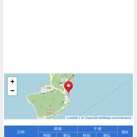
+
−
Leaflet
| ©
OpenStreetMap contributors
満潮
干潮
日時
潮名
時刻
潮位
時刻
潮位