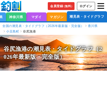
会員登録
ログイン
（無料）
潮見表・タイドグラフ
果
神奈川県
マダイ
マガジン
全国の潮見表・タイドグラフ（2026年最新版・完全版）
香川県
小豆島町
谷尻漁港
谷尻漁港の潮見表
・タイドグラフ（2
026年最新版・完全版）