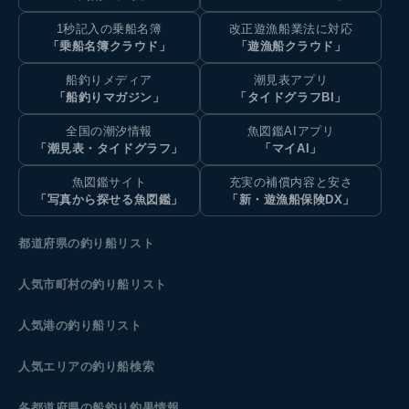
1秒記入の乗船名簿
改正遊漁船業法に対応
「乗船名簿クラウド」
「遊漁船クラウド」
船釣りメディア
潮見表アプリ
「船釣りマガジン」
「タイドグラフBI」
全国の潮汐情報
魚図鑑AIアプリ
「潮見表・タイドグラフ」
「マイAI」
魚図鑑サイト
充実の補償内容と安さ
「写真から探せる魚図鑑」
「新・遊漁船保険DX」
都道府県の釣り船リスト
人気市町村の釣り船リスト
人気港の釣り船リスト
人気エリアの釣り船検索
各都道府県の船釣り釣果情報