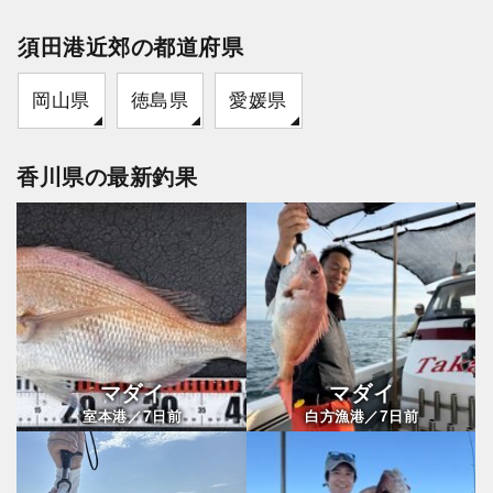
須田港近郊の都道府県
岡山県
徳島県
愛媛県
香川県の最新釣果
マダイ
マダイ
7
7
室本港／
日前
白方漁港／
日前