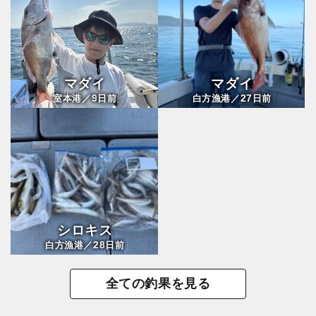
マダイ
マダイ
9
27
室本港／
日前
白方漁港／
日前
シロキス
28
白方漁港／
日前
全ての釣果を見る