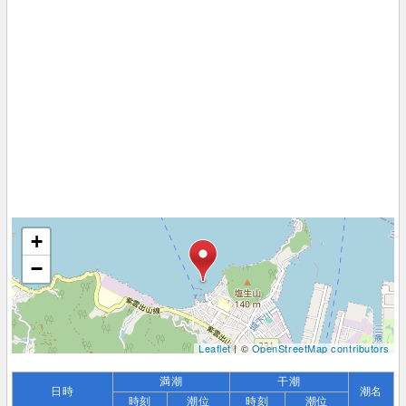
+
−
Leaflet
| ©
OpenStreetMap contributors
満潮
干潮
日時
潮名
時刻
潮位
時刻
潮位