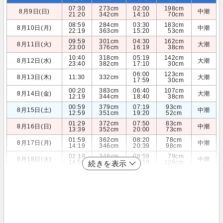
07:30
273cm
02:00
198cm
8月9日(日)
中潮
21:20
342cm
14:10
70cm
08:59
284cm
03:30
183cm
8月10日(月)
中潮
22:19
363cm
15:20
53cm
09:59
301cm
04:30
162cm
8月11日(火)
大潮
23:00
376cm
16:19
38cm
10:40
318cm
05:19
142cm
8月12日(水)
大潮
23:40
382cm
17:10
30cm
06:00
123cm
8月13日(木)
11:30
332cm
大潮
17:59
30cm
00:20
383cm
06:40
107cm
8月14日(金)
大潮
12:19
344cm
18:40
38cm
00:59
379cm
07:19
93cm
8月15日(土)
中潮
12:59
351cm
19:20
52cm
01:29
372cm
07:50
83cm
8月16日(日)
中潮
13:39
352cm
20:00
73cm
01:59
362cm
08:20
78cm
8月17日(月)
中潮
14:19
346cm
20:39
98cm
02:19
348cm
08:59
79cm
8月18日(火)
中潮
14:59
333cm
21:19
126cm
続きを表示