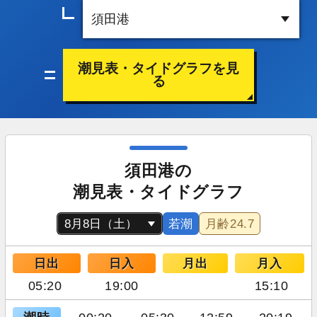
潮見表・タイドグラフを見
る
須田港の
潮見表・タイドグラフ
若潮
月齢
24.7
日出
日入
月出
月入
05:20
19:00
15:10