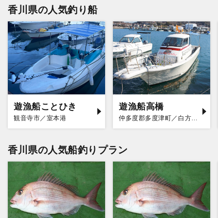
香川県の人気釣り船
遊漁船ことひき
遊漁船高橋
観音寺市／室本港
仲多度郡多度津町／白方漁港
香川県の人気船釣りプラン