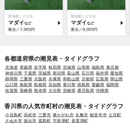
遊漁船ことひき
遊漁船ことひき
マダイ
マダイ
7,000
8,000
乗合／
円
乗合／
円
各都道府県の潮見表・タイドグラフ
北海道
青森県
岩手県
秋田県
宮城県
山形県
福島県
東京都
神奈川県
千葉県
茨城県
新潟県
富山県
石川県
福井県
愛知県
静岡県
三重県
大阪府
兵庫県
和歌山県
京都府
広島県
岡山県
山口県
鳥取県
島根県
高知県
香川県
徳島県
愛媛県
福岡県
佐賀県
長崎県
熊本県
大分県
宮崎県
鹿児島県
沖縄県
香川県の人気市町村の潮見表・タイドグラフ
小豆島町
高松市
三豊市
東かがわ市
丸亀市
観音寺市
土庄町
さぬき市
坂出市
直島町
宇多津町
多度津町