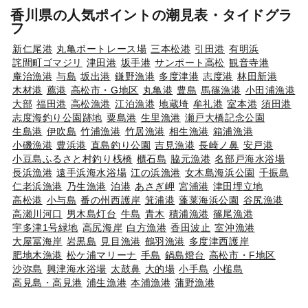
香川県の人気ポイントの潮見表・タイドグラ
フ
新仁尾港
丸亀ボートレース場
三本松港
引田港
有明浜
詫間町ゴマジリ
津田港
坂手港
サンポート高松
観音寺港
庵治漁港
与島
坂出港
鎌野漁港
多度津港
志度港
林田新港
木材港
薦港
高松市・G地区
丸亀港
豊島
馬篠漁港
小田浦漁港
大部
福田港
高松漁港
江泊漁港
地蔵埼
牟礼港
室本港
須田港
志度海釣り公園跡地
粟島港
生里漁港
瀬戸大橋記念公園
生島港
伊吹島
竹浦漁港
竹居漁港
相生漁港
箱浦漁港
小磯漁港
豊浜港
直島釣り公園
吉見漁港
長崎ノ鼻
安戸港
小豆島ふるさと村釣り桟橋
櫃石島
脇元漁港
名部戸海水浴場
長浜漁港
遠手浜海水浴場
江の浜漁港
女木島海浜公園
千振島
仁老浜漁港
乃生漁港
泊港
あさぎ岬
宮浦港
津田埋立地
高松港
小与島
番の州西護岸
箕浦港
蓬莱海浜公園
谷尻漁港
高瀬川河口
男木島灯台
牛島
青木
積浦漁港
篠尾漁港
宇多津1号緑地
高尻海岸
白方漁港
香田波止
室沖漁港
大屋冨海岸
岩黒島
見目漁港
鶴羽漁港
多度津西護岸
肥地木漁港
松ケ浦マリーナ
手島
鍋島燈台
高松市・F地区
沙弥島
興津海水浴場
太鼓鼻
大的場
小手島
小槌島
高見島・高見港
浦生漁港
本浦漁港
蒲野漁港