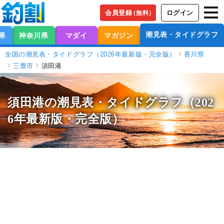
会員登録
ログイン
（無料）
潮見表・タイドグラフ
果
神奈川県
マダイ
マガジン
全国の潮見表・タイドグラフ（2026年最新版・完全版）
香川県
三豊市
須田港
須田港の潮見表
・タイドグラフ（202
6年最新版・完全版）