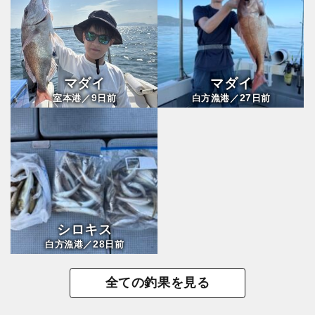
マダイ
マダイ
9
27
室本港／
日前
白方漁港／
日前
シロキス
28
白方漁港／
日前
全ての釣果を見る