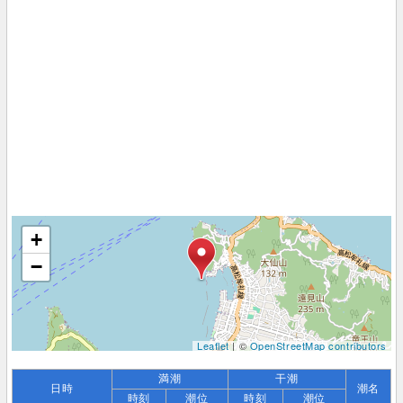
+
−
Leaflet
| ©
OpenStreetMap contributors
満潮
干潮
日時
潮名
時刻
潮位
時刻
潮位