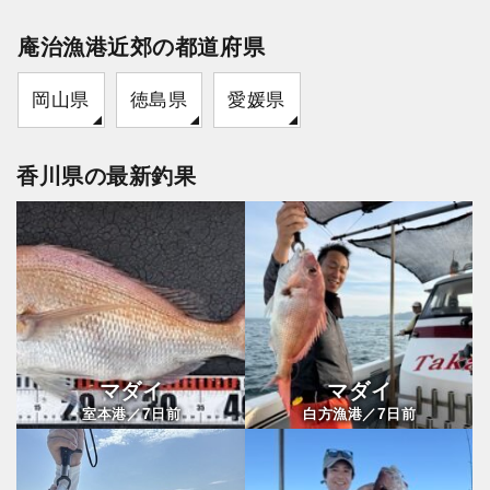
庵治漁港近郊の都道府県
岡山県
徳島県
愛媛県
香川県の最新釣果
マダイ
マダイ
7
7
室本港／
日前
白方漁港／
日前