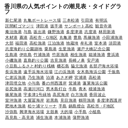
香川県の人気ポイントの潮見表・タイドグラ
フ
新仁尾港
丸亀ボートレース場
三本松港
引田港
有明浜
詫間町ゴマジリ
津田港
坂手港
サンポート高松
観音寺港
庵治漁港
与島
坂出港
鎌野漁港
多度津港
志度港
林田新港
木材港
薦港
高松市・G地区
丸亀港
豊島
馬篠漁港
小田浦漁港
大部
福田港
高松漁港
江泊漁港
地蔵埼
牟礼港
室本港
須田港
志度海釣り公園跡地
粟島港
生里漁港
瀬戸大橋記念公園
生島港
伊吹島
竹浦漁港
竹居漁港
相生漁港
箱浦漁港
豊浜港
小磯漁港
直島釣り公園
吉見漁港
長崎ノ鼻
安戸港
小豆島ふるさと村釣り桟橋
櫃石島
脇元漁港
名部戸海水浴場
長浜漁港
遠手浜海水浴場
江の浜漁港
女木島海浜公園
千振島
仁老浜漁港
乃生漁港
泊港
あさぎ岬
宮浦港
高松港
津田埋立地
小与島
番の州西護岸
箕浦港
蓬莱海浜公園
谷尻漁港
高瀬川河口
男木島灯台
牛島
青木
積浦漁港
篠尾漁港
宇多津1号緑地
高尻海岸
白方漁港
香田波止
室沖漁港
大屋冨海岸
岩黒島
見目漁港
鶴羽漁港
多度津西護岸
肥地木漁港
松ケ浦マリーナ
手島
鍋島燈台
高松市・F地区
沙弥島
興津海水浴場
太鼓鼻
大的場
小手島
小槌島
高見島・高見港
浦生漁港
本浦漁港
蒲野漁港