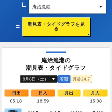
潮見表・タイドグラフを見
る
庵治漁港の
潮見表・タイドグラフ
若潮
月齢
24.7
日出
日入
月出
月入
05:18
18:59
15:08