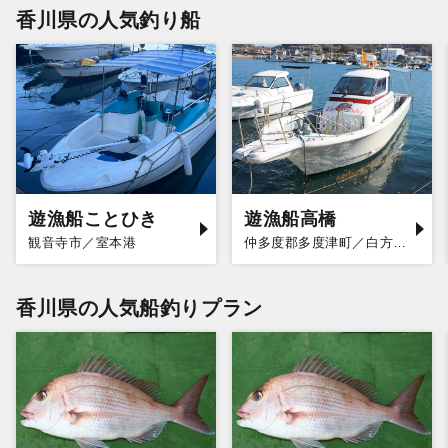
香川県の人気釣り船
遊漁船ことひき
遊漁船高橋
観音寺市／室本港
仲多度郡多度津町／白方漁港
香川県の人気船釣りプラン