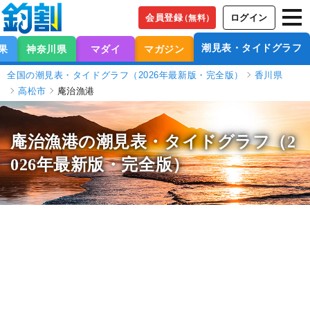
会員登録
ログイン
（無料）
潮見表・タイドグラフ
果
神奈川県
マダイ
マガジン
全国の潮見表・タイドグラフ（2026年最新版・完全版）
香川県
高松市
庵治漁港
庵治漁港の潮見表
・タイドグラフ（2
026年最新版・完全版）