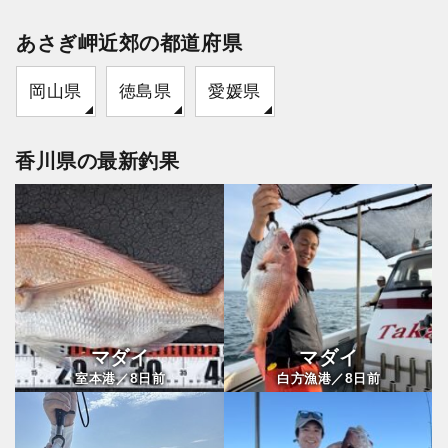
あさぎ岬近郊の都道府県
岡山県
徳島県
愛媛県
香川県の最新釣果
マダイ
マダイ
8
8
室本港／
日前
白方漁港／
日前