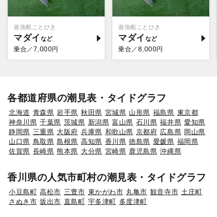
遊漁船ことひき
遊漁船ことひき
マダイ
マダイ
7,000
8,000
乗合／
円
乗合／
円
各都道府県の潮見表・タイドグラフ
北海道
青森県
岩手県
秋田県
宮城県
山形県
福島県
東京都
神奈川県
千葉県
茨城県
新潟県
富山県
石川県
福井県
愛知県
静岡県
三重県
大阪府
兵庫県
和歌山県
京都府
広島県
岡山県
山口県
鳥取県
島根県
高知県
香川県
徳島県
愛媛県
福岡県
佐賀県
長崎県
熊本県
大分県
宮崎県
鹿児島県
沖縄県
香川県の人気市町村の潮見表・タイドグラフ
小豆島町
高松市
三豊市
東かがわ市
丸亀市
観音寺市
土庄町
さぬき市
坂出市
直島町
宇多津町
多度津町