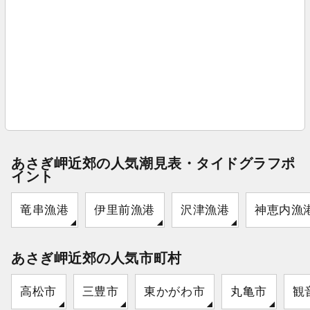
あさぎ岬近郊の人気潮見表・タイドグラフポ
イント
竜串漁港
伊里前漁港
沢津漁港
神恵内漁
あさぎ岬近郊の人気市町村
高松市
三豊市
東かがわ市
丸亀市
観