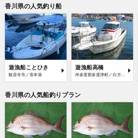
香川県の人気釣り船
遊漁船ことひき
遊漁船高橋
観音寺市／室本港
仲多度郡多度津町／白方漁港
香川県の人気船釣りプラン