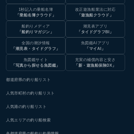
1秒記入の乗船名簿
改正遊漁船業法に対応
「乗船名簿クラウド」
「遊漁船クラウド」
船釣りメディア
潮見表アプリ
「船釣りマガジン」
「タイドグラフBI」
全国の潮汐情報
魚図鑑AIアプリ
「潮見表・タイドグラフ」
「マイAI」
魚図鑑サイト
充実の補償内容と安さ
「写真から探せる魚図鑑」
「新・遊漁船保険DX」
都道府県の釣り船リスト
人気市町村の釣り船リスト
人気港の釣り船リスト
人気エリアの釣り船検索
各都道府県の船釣り釣果情報