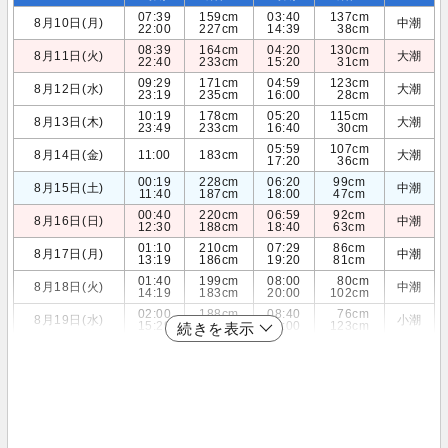
07:39
159cm
03:40
137cm
8月10日(月)
中潮
22:00
227cm
14:39
38cm
08:39
164cm
04:20
130cm
8月11日(火)
大潮
22:40
233cm
15:20
31cm
09:29
171cm
04:59
123cm
8月12日(水)
大潮
23:19
235cm
16:00
28cm
10:19
178cm
05:20
115cm
8月13日(木)
大潮
23:49
233cm
16:40
30cm
05:59
107cm
8月14日(金)
11:00
183cm
大潮
17:20
36cm
00:19
228cm
06:20
99cm
8月15日(土)
中潮
11:40
187cm
18:00
47cm
00:40
220cm
06:59
92cm
8月16日(日)
中潮
12:30
188cm
18:40
63cm
01:10
210cm
07:29
86cm
8月17日(月)
中潮
13:19
186cm
19:20
81cm
01:40
199cm
08:00
80cm
8月18日(火)
中潮
14:19
183cm
20:00
102cm
02:00
188cm
08:40
76cm
8月19日(水)
小潮
15:29
179cm
21:00
123cm
続きを表示