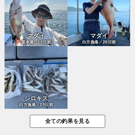
マダイ
マダイ
10
28
室本港／
日前
白方漁港／
日前
シロキス
29
白方漁港／
日前
全ての釣果を見る