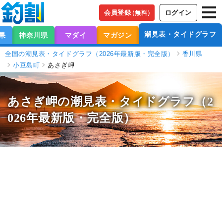
会員登録
ログイン
（無料）
潮見表・タイドグラフ
果
神奈川県
マダイ
マガジン
全国の潮見表・タイドグラフ（2026年最新版・完全版）
香川県
小豆島町
あさぎ岬
あさぎ岬の潮見表
・タイドグラフ（2
026年最新版・完全版）