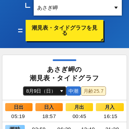
潮見表・タイドグラフを見
る
あさぎ岬の
潮見表・タイドグラフ
中潮
月齢
25.7
日出
日入
月出
月入
05:19
18:57
00:45
16:15