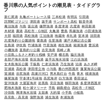
香川県の人気ポイントの潮見表・タイドグラ
フ
新仁尾港
丸亀ボートレース場
三本松港
有明浜
引田港
詫間町ゴマジリ
津田港
坂手港
サンポート高松
観音寺港
庵治漁港
与島
坂出港
鎌野漁港
多度津港
志度港
林田新港
木材港
薦港
高松市・G地区
丸亀港
豊島
馬篠漁港
小田浦漁港
大部
福田港
高松漁港
江泊漁港
地蔵埼
牟礼港
室本港
須田港
志度海釣り公園跡地
粟島港
生里漁港
瀬戸大橋記念公園
生島港
伊吹島
竹浦漁港
竹居漁港
相生漁港
箱浦漁港
豊浜港
小磯漁港
直島釣り公園
吉見漁港
長崎ノ鼻
小豆島ふるさと村釣り桟橋
安戸港
櫃石島
脇元漁港
名部戸海水浴場
長浜漁港
遠手浜海水浴場
江の浜漁港
女木島海浜公園
千振島
仁老浜漁港
乃生漁港
泊港
あさぎ岬
宮浦港
高松港
津田埋立地
小与島
番の州西護岸
蓬莱海浜公園
箕浦港
谷尻漁港
高瀬川河口
男木島灯台
牛島
青木
積浦漁港
篠尾漁港
宇多津1号緑地
高尻海岸
白方漁港
香田波止
室沖漁港
大屋冨海岸
岩黒島
見目漁港
鶴羽漁港
多度津西護岸
肥地木漁港
松ケ浦マリーナ
手島
鍋島燈台
高松市・F地区
沙弥島
興津海水浴場
太鼓鼻
大的場
小手島
小槌島
高見島・高見港
蒲野漁港
浦生漁港
本浦漁港