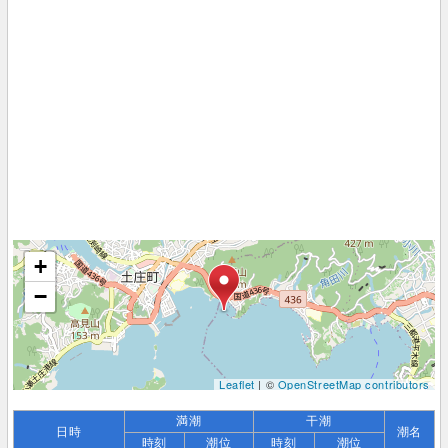
+
−
Leaflet
| ©
OpenStreetMap contributors
満潮
干潮
日時
潮名
時刻
潮位
時刻
潮位