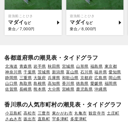
遊漁船ことひき
遊漁船ことひき
マダイ
マダイ
7,000
8,000
乗合／
円
乗合／
円
各都道府県の潮見表・タイドグラフ
北海道
青森県
岩手県
秋田県
宮城県
山形県
福島県
東京都
神奈川県
千葉県
茨城県
新潟県
富山県
石川県
福井県
愛知県
静岡県
三重県
大阪府
兵庫県
和歌山県
京都府
広島県
岡山県
山口県
鳥取県
島根県
高知県
香川県
徳島県
愛媛県
福岡県
佐賀県
長崎県
熊本県
大分県
宮崎県
鹿児島県
沖縄県
香川県の人気市町村の潮見表・タイドグラフ
小豆島町
高松市
三豊市
東かがわ市
丸亀市
観音寺市
土庄町
さぬき市
坂出市
直島町
宇多津町
多度津町