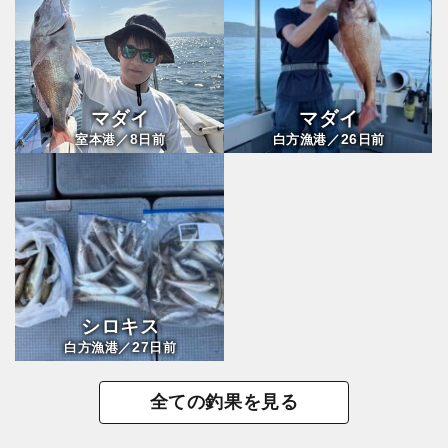
マダイ
マダイ
8
26
室本港／
日前
白方漁港／
日前
シロキス
27
白方漁港／
日前
全ての釣果を見る