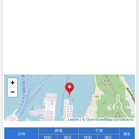
+
−
Leaflet
| ©
OpenStreetMap contributors
満潮
干潮
日時
潮名
時刻
潮位
時刻
潮位