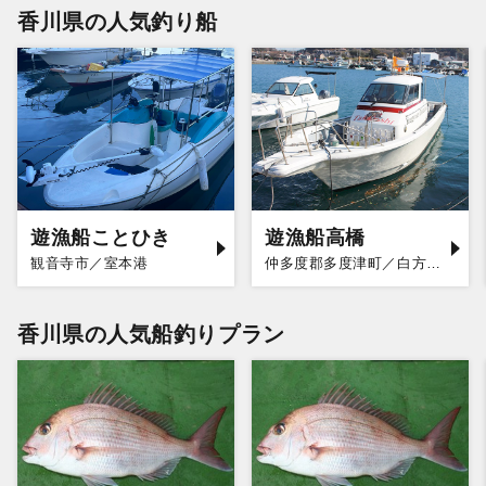
香川県の人気釣り船
遊漁船ことひき
遊漁船高橋
観音寺市／室本港
仲多度郡多度津町／白方漁港
香川県の人気船釣りプラン