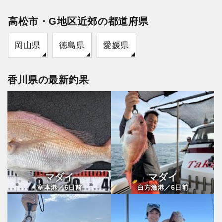
高松市・G地区近郊の都道府県
岡山県
徳島県
愛媛県
香川県の最新釣果
マダイ
マダイ
6
6
室本港／
日前
白方漁港／
日前