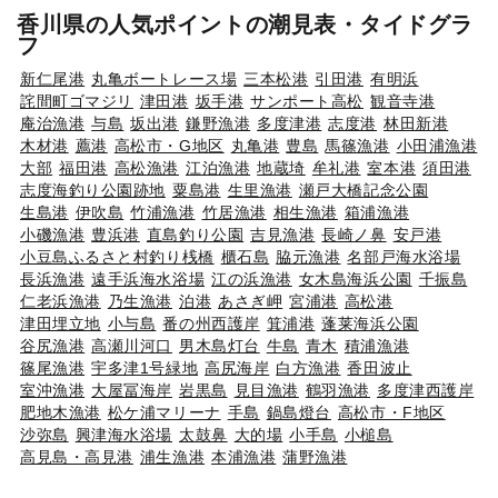
香川県の人気ポイントの潮見表・タイドグラ
フ
新仁尾港
丸亀ボートレース場
三本松港
引田港
有明浜
詫間町ゴマジリ
津田港
坂手港
サンポート高松
観音寺港
庵治漁港
与島
坂出港
鎌野漁港
多度津港
志度港
林田新港
木材港
薦港
高松市・G地区
丸亀港
豊島
馬篠漁港
小田浦漁港
大部
福田港
高松漁港
江泊漁港
地蔵埼
牟礼港
室本港
須田港
志度海釣り公園跡地
粟島港
生里漁港
瀬戸大橋記念公園
生島港
伊吹島
竹浦漁港
竹居漁港
相生漁港
箱浦漁港
小磯漁港
豊浜港
直島釣り公園
吉見漁港
長崎ノ鼻
安戸港
小豆島ふるさと村釣り桟橋
櫃石島
脇元漁港
名部戸海水浴場
長浜漁港
遠手浜海水浴場
江の浜漁港
女木島海浜公園
千振島
仁老浜漁港
乃生漁港
泊港
あさぎ岬
宮浦港
高松港
津田埋立地
小与島
番の州西護岸
箕浦港
蓬莱海浜公園
谷尻漁港
高瀬川河口
男木島灯台
牛島
青木
積浦漁港
篠尾漁港
宇多津1号緑地
高尻海岸
白方漁港
香田波止
室沖漁港
大屋冨海岸
岩黒島
見目漁港
鶴羽漁港
多度津西護岸
肥地木漁港
松ケ浦マリーナ
手島
鍋島燈台
高松市・F地区
沙弥島
興津海水浴場
太鼓鼻
大的場
小手島
小槌島
高見島・高見港
浦生漁港
本浦漁港
蒲野漁港