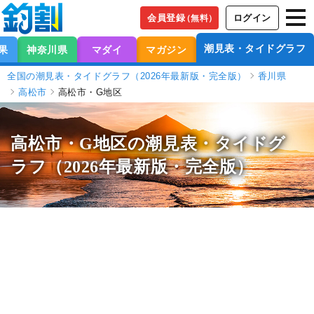
会員登録
ログイン
（無料）
潮見表・タイドグラフ
果
神奈川県
マダイ
マガジン
全国の潮見表・タイドグラフ（2026年最新版・完全版）
香川県
高松市
高松市・G地区
高松市・G地区の潮見表
・タイドグ
ラフ（2026年最新版・完全版）