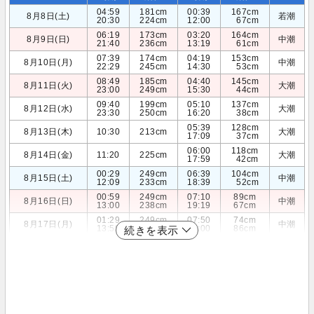
04:59
181cm
00:39
167cm
8月8日(土)
若潮
20:30
224cm
12:00
67cm
06:19
173cm
03:20
164cm
8月9日(日)
中潮
21:40
236cm
13:19
61cm
07:39
174cm
04:19
153cm
8月10日(月)
中潮
22:29
245cm
14:30
53cm
08:49
185cm
04:40
145cm
8月11日(火)
大潮
23:00
249cm
15:30
44cm
09:40
199cm
05:10
137cm
8月12日(水)
大潮
23:30
250cm
16:20
38cm
05:39
128cm
8月13日(木)
10:30
213cm
大潮
17:09
37cm
06:00
118cm
8月14日(金)
11:20
225cm
大潮
17:59
42cm
00:29
249cm
06:39
104cm
8月15日(土)
中潮
12:09
233cm
18:39
52cm
00:59
249cm
07:10
89cm
8月16日(日)
中潮
13:00
238cm
19:19
67cm
01:29
249cm
07:50
74cm
8月17日(月)
中潮
13:59
241cm
20:00
86cm
続きを表示