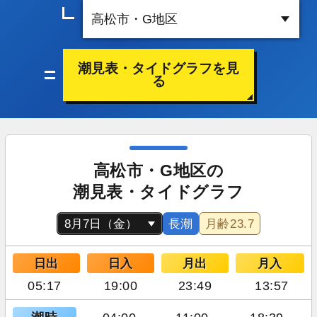
潮見表・タイドグラフを見
る
高松市・G地区の
潮見表・タイドグラフ
長潮
月齢
23.7
日出
日入
月出
月入
05:17
19:00
23:49
13:57