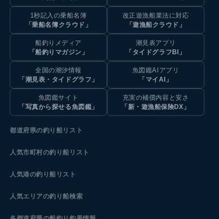
1秒記入の乗船名簿
改正遊漁船業法に対応
「乗船名簿クラウド」
「遊漁船クラウド」
船釣りメディア
潮見表アプリ
「船釣りマガジン」
「タイドグラフBI」
全国の潮汐情報
魚図鑑AIアプリ
「潮見表・タイドグラフ」
「マイAI」
魚図鑑サイト
充実の補償内容と安さ
「写真から探せる魚図鑑」
「新・遊漁船保険DX」
都道府県の釣り船リスト
人気市町村の釣り船リスト
人気港の釣り船リスト
人気エリアの釣り船検索
各都道府県の船釣り釣果情報