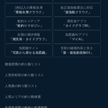
1秒記入の乗船名簿
改正遊漁船業法に対応
「乗船名簿クラウド」
「遊漁船クラウド」
船釣りメディア
潮見表アプリ
「船釣りマガジン」
「タイドグラフBI」
全国の潮汐情報
魚図鑑AIアプリ
「潮見表・タイドグラフ」
「マイAI」
魚図鑑サイト
充実の補償内容と安さ
「写真から探せる魚図鑑」
「新・遊漁船保険DX」
都道府県の釣り船リスト
人気市町村の釣り船リスト
人気港の釣り船リスト
人気エリアの釣り船検索
各都道府県の船釣り釣果情報