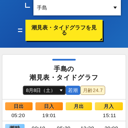
潮見表・タイドグラフを見
る
手島の
潮見表・タイドグラフ
若潮
月齢
24.7
日出
日入
月出
月入
05:20
19:01
15:11