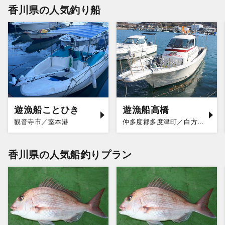
香川県の人気釣り船
遊漁船ことひき
遊漁船高橋
観音寺市／室本港
仲多度郡多度津町／白方漁港
香川県の人気船釣りプラン