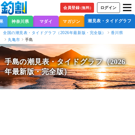
会員登録
ログイン
（無料）
潮見表・タイドグラフ
果
神奈川県
マダイ
マガジン
全国の潮見表・タイドグラフ（2026年最新版・完全版）
香川県
丸亀市
手島
手島の潮見表
・タイドグラフ（2026
年最新版・完全版）