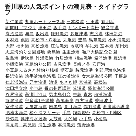
香川県の人気ポイントの潮見表・タイドグラ
フ
新仁尾港
丸亀ボートレース場
三本松港
引田港
有明浜
詫間町ゴマジリ
津田港
坂手港
サンポート高松
観音寺港
庵治漁港
与島
坂出港
鎌野漁港
多度津港
志度港
林田新港
木材港
薦港
高松市・G地区
丸亀港
豊島
馬篠漁港
小田浦漁港
大部
福田港
高松漁港
江泊漁港
地蔵埼
牟礼港
室本港
須田港
志度海釣り公園跡地
粟島港
生里漁港
瀬戸大橋記念公園
生島港
伊吹島
竹浦漁港
竹居漁港
相生漁港
箱浦漁港
豊浜港
小磯漁港
直島釣り公園
吉見漁港
長崎ノ鼻
安戸港
小豆島ふるさと村釣り桟橋
櫃石島
脇元漁港
名部戸海水浴場
長浜漁港
遠手浜海水浴場
江の浜漁港
女木島海浜公園
千振島
仁老浜漁港
乃生漁港
泊港
あさぎ岬
宮浦港
高松港
津田埋立地
小与島
番の州西護岸
箕浦港
蓬莱海浜公園
谷尻漁港
高瀬川河口
男木島灯台
牛島
青木
積浦漁港
篠尾漁港
宇多津1号緑地
高尻海岸
白方漁港
香田波止
室沖漁港
大屋冨海岸
岩黒島
見目漁港
鶴羽漁港
多度津西護岸
肥地木漁港
松ケ浦マリーナ
手島
鍋島燈台
高松市・F地区
沙弥島
興津海水浴場
太鼓鼻
大的場
小手島
小槌島
高見島・高見港
浦生漁港
本浦漁港
蒲野漁港