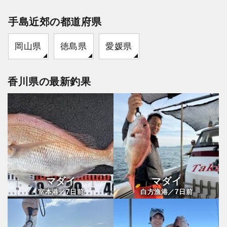
手島近郊の都道府県
岡山県
徳島県
愛媛県
香川県の最新釣果
マダイ
マダイ
7
7
室本港／
日前
白方漁港／
日前