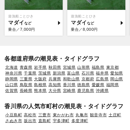
遊漁船ことひき
遊漁船ことひき
マダイ
マダイ
7,000
8,000
乗合／
円
乗合／
円
各都道府県の潮見表・タイドグラフ
北海道
青森県
岩手県
秋田県
宮城県
山形県
福島県
東京都
神奈川県
千葉県
茨城県
新潟県
富山県
石川県
福井県
愛知県
静岡県
三重県
大阪府
兵庫県
和歌山県
京都府
広島県
岡山県
山口県
鳥取県
島根県
高知県
香川県
徳島県
愛媛県
福岡県
佐賀県
長崎県
熊本県
大分県
宮崎県
鹿児島県
沖縄県
香川県の人気市町村の潮見表・タイドグラフ
小豆島町
高松市
三豊市
東かがわ市
丸亀市
観音寺市
土庄町
さぬき市
坂出市
直島町
宇多津町
多度津町