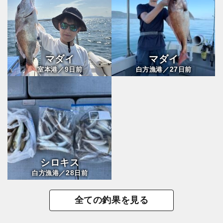
マダイ
マダイ
9
27
室本港／
日前
白方漁港／
日前
シロキス
28
白方漁港／
日前
全ての釣果を見る