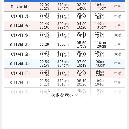
07:00
272cm
02:20
196cm
8月9日(日)
中潮
21:29
354cm
14:00
75cm
08:39
286cm
03:40
172cm
8月10日(月)
中潮
22:20
376cm
15:20
55cm
09:49
309cm
04:30
149cm
8月11日(火)
大潮
23:00
392cm
16:20
35cm
10:40
332cm
05:19
129cm
8月12日(水)
大潮
23:49
399cm
17:10
22cm
05:59
116cm
8月13日(木)
11:29
350cm
大潮
17:59
20cm
00:29
400cm
06:30
106cm
8月14日(金)
大潮
12:10
361cm
18:39
28cm
00:59
395cm
07:00
99cm
8月15日(土)
中潮
12:59
364cm
19:19
46cm
01:29
385cm
07:40
94cm
8月16日(日)
中潮
13:39
360cm
19:49
73cm
01:59
372cm
08:19
90cm
8月17日(月)
中潮
14:19
351cm
20:20
104cm
02:19
355cm
08:40
90cm
8月18日(火)
中潮
15:00
338cm
20:59
137cm
続きを表示