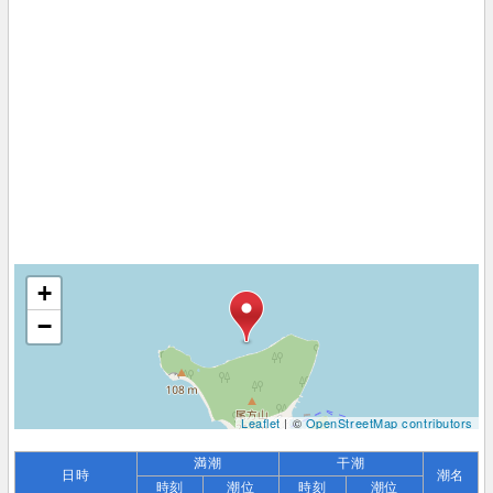
+
−
Leaflet
| ©
OpenStreetMap contributors
満潮
干潮
日時
潮名
時刻
潮位
時刻
潮位