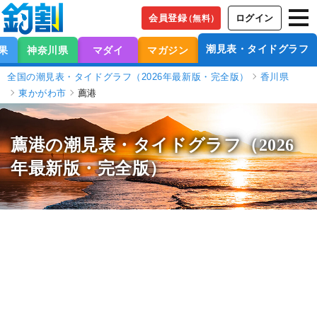
会員登録
ログイン
（無料）
潮見表・タイドグラフ
果
神奈川県
マダイ
マガジン
全国の潮見表・タイドグラフ（2026年最新版・完全版）
香川県
東かがわ市
薦港
薦港の潮見表
・タイドグラフ（2026
年最新版・完全版）