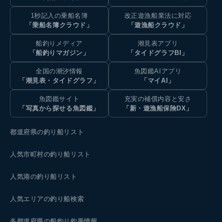
1秒記入の乗船名簿
改正遊漁船業法に対応
「乗船名簿クラウド」
「遊漁船クラウド」
船釣りメディア
潮見表アプリ
「船釣りマガジン」
「タイドグラフBI」
全国の潮汐情報
魚図鑑AIアプリ
「潮見表・タイドグラフ」
「マイAI」
魚図鑑サイト
充実の補償内容と安さ
「写真から探せる魚図鑑」
「新・遊漁船保険DX」
都道府県の釣り船リスト
人気市町村の釣り船リスト
人気港の釣り船リスト
人気エリアの釣り船検索
各都道府県の船釣り釣果情報