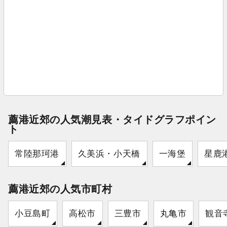
薦港近郊の人気潮見表・タイドグラフポイン
ト
常陸那珂港
久美浜・小天橋
一海堡
星鹿
薦港近郊の人気市町村
小豆島町
高松市
三豊市
丸亀市
観音