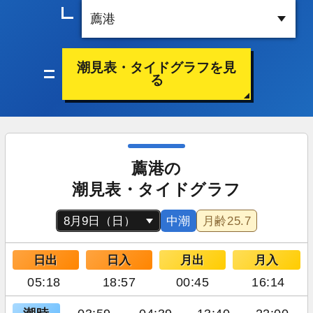
潮見表・タイドグラフを見
る
薦港の
潮見表・タイドグラフ
中潮
月齢
25.7
日出
日入
月出
月入
05:18
18:57
00:45
16:14