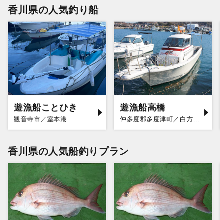
香川県の人気釣り船
遊漁船ことひき
遊漁船高橋
観音寺市／室本港
仲多度郡多度津町／白方漁港
香川県の人気船釣りプラン