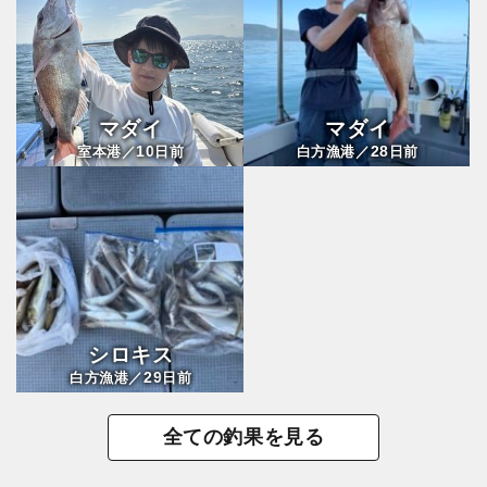
マダイ
マダイ
10
28
室本港／
日前
白方漁港／
日前
シロキス
29
白方漁港／
日前
全ての釣果を見る