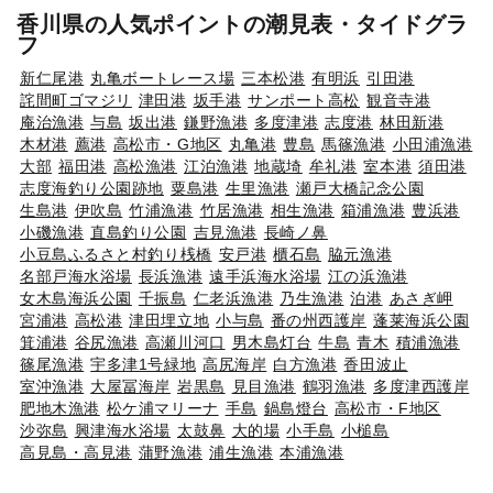
香川県の人気ポイントの潮見表・タイドグラ
フ
新仁尾港
丸亀ボートレース場
三本松港
有明浜
引田港
詫間町ゴマジリ
津田港
坂手港
サンポート高松
観音寺港
庵治漁港
与島
坂出港
鎌野漁港
多度津港
志度港
林田新港
木材港
薦港
高松市・G地区
丸亀港
豊島
馬篠漁港
小田浦漁港
大部
福田港
高松漁港
江泊漁港
地蔵埼
牟礼港
室本港
須田港
志度海釣り公園跡地
粟島港
生里漁港
瀬戸大橋記念公園
生島港
伊吹島
竹浦漁港
竹居漁港
相生漁港
箱浦漁港
豊浜港
小磯漁港
直島釣り公園
吉見漁港
長崎ノ鼻
小豆島ふるさと村釣り桟橋
安戸港
櫃石島
脇元漁港
名部戸海水浴場
長浜漁港
遠手浜海水浴場
江の浜漁港
女木島海浜公園
千振島
仁老浜漁港
乃生漁港
泊港
あさぎ岬
宮浦港
高松港
津田埋立地
小与島
番の州西護岸
蓬莱海浜公園
箕浦港
谷尻漁港
高瀬川河口
男木島灯台
牛島
青木
積浦漁港
篠尾漁港
宇多津1号緑地
高尻海岸
白方漁港
香田波止
室沖漁港
大屋冨海岸
岩黒島
見目漁港
鶴羽漁港
多度津西護岸
肥地木漁港
松ケ浦マリーナ
手島
鍋島燈台
高松市・F地区
沙弥島
興津海水浴場
太鼓鼻
大的場
小手島
小槌島
高見島・高見港
蒲野漁港
浦生漁港
本浦漁港