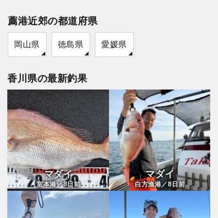
薦港近郊の都道府県
岡山県
徳島県
愛媛県
香川県の最新釣果
マダイ
マダイ
8
8
室本港／
日前
白方漁港／
日前