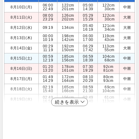
06:00
122cm
05:00
122cm
8月10日(月)
中潮
22:49
201cm
14:39
30cm
08:00
126cm
05:29
122cm
8月11日(火)
大潮
23:29
202cm
15:29
30cm
05:40
121cm
8月12日(水)
09:19
134cm
大潮
16:19
34cm
00:00
198cm
06:00
119cm
8月13日(木)
大潮
10:19
142cm
17:00
43cm
00:29
192cm
06:29
113cm
8月14日(金)
大潮
11:19
150cm
17:42
55cm
00:59
185cm
06:59
104cm
8月15日(土)
中潮
12:19
156cm
18:39
68cm
01:20
178cm
07:30
92cm
8月16日(日)
中潮
13:20
161cm
19:29
81cm
01:49
172cm
08:10
80cm
8月17日(月)
中潮
14:29
164cm
20:29
93cm
02:19
165cm
08:59
69cm
8月18日(火)
中潮
15:40
166cm
21:30
104cm
02:49
156cm
09:49
61cm
8月19日(水)
小潮
16:59
167cm
22:40
113cm
続きを表示