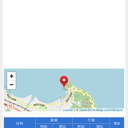
+
−
Leaflet
| ©
OpenStreetMap contributors
満潮
干潮
日時
潮名
時刻
潮位
時刻
潮位