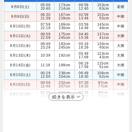
05:00
173cm
00:59
153cm
8月8日(土)
若潮
20:40
214cm
12:40
63cm
06:30
167cm
02:59
152cm
8月9日(日)
中潮
21:39
229cm
13:49
55cm
07:59
169cm
03:59
145cm
8月10日(月)
中潮
22:19
239cm
14:49
46cm
08:59
175cm
04:40
137cm
8月11日(火)
大潮
22:59
245cm
15:39
41cm
09:49
183cm
05:19
130cm
8月12日(水)
大潮
23:29
245cm
16:29
40cm
05:49
123cm
8月13日(木)
10:39
192cm
大潮
17:09
43cm
06:19
115cm
8月14日(金)
11:19
199cm
大潮
17:59
51cm
00:29
238cm
06:49
106cm
8月15日(土)
中潮
12:00
204cm
18:30
62cm
00:59
232cm
07:20
97cm
8月16日(日)
中潮
12:49
207cm
19:10
77cm
01:20
224cm
07:59
90cm
8月17日(月)
中潮
13:39
206cm
19:59
93cm
続きを表示