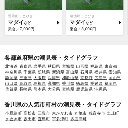
遊漁船ことひき
遊漁船ことひき
マダイ
マダイ
7,000
8,000
乗合／
円
乗合／
円
各都道府県の潮見表・タイドグラフ
北海道
青森県
岩手県
秋田県
宮城県
山形県
福島県
東京都
神奈川県
千葉県
茨城県
新潟県
富山県
石川県
福井県
愛知県
静岡県
三重県
大阪府
兵庫県
和歌山県
京都府
広島県
岡山県
山口県
鳥取県
島根県
高知県
香川県
徳島県
愛媛県
福岡県
佐賀県
長崎県
熊本県
大分県
宮崎県
鹿児島県
沖縄県
香川県の人気市町村の潮見表・タイドグラフ
小豆島町
高松市
三豊市
東かがわ市
丸亀市
観音寺市
土庄町
さぬき市
坂出市
直島町
宇多津町
多度津町