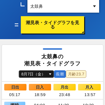
潮見表・タイドグラフを見
る
太鼓鼻の
潮見表・タイドグラフ
長潮
月齢
23.7
日出
日入
月出
月入
05:17
18:59
23:48
13:57