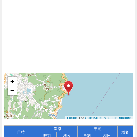
+
−
Leaflet
| ©
OpenStreetMap contributors
満潮
干潮
日時
潮名
時刻
潮位
時刻
潮位