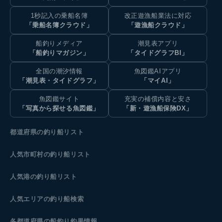
1秒記入の乗船名簿
改正遊漁船業法に対応
「乗船名簿クラウド」
「遊漁船クラウド」
船釣りメディア
潮見表アプリ
「船釣りマガジン」
「タイドグラフBI」
全国の潮汐情報
魚図鑑AIアプリ
「潮見表・タイドグラフ」
「マイAI」
魚図鑑サイト
充実の補償内容と安さ
「写真から探せる魚図鑑」
「新・遊漁船保険DX」
都道府県の釣り船リスト
人気市町村の釣り船リスト
人気港の釣り船リスト
人気エリアの釣り船検索
各都道府県の船釣り釣果情報