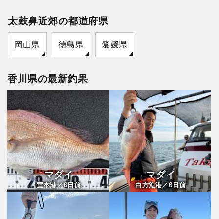
太鼓鼻近郊の都道府県
岡山県
徳島県
愛媛県
香川県の最新釣果
マダイ
マダイ
6
6
室本港／
日前
白方漁港／
日前