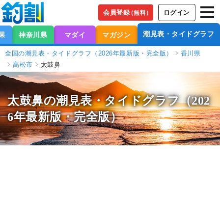
会員登録
ログイン
（無料）
潮見表・タイドグラフ
果
神奈川県
マダイ
マガジン
全国の潮見表・タイドグラフ（2026年最新版・完全版）
香川県
高松市
太鼓鼻
太鼓鼻の潮見表
・タイドグラフ（202
6年最新版・完全版）