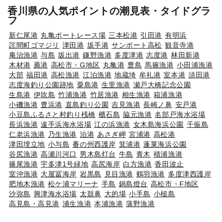
香川県の人気ポイントの潮見表・タイドグラ
フ
新仁尾港
丸亀ボートレース場
三本松港
引田港
有明浜
詫間町ゴマジリ
津田港
坂手港
サンポート高松
観音寺港
庵治漁港
与島
坂出港
鎌野漁港
多度津港
志度港
林田新港
木材港
薦港
高松市・G地区
丸亀港
豊島
馬篠漁港
小田浦漁港
大部
福田港
高松漁港
江泊漁港
地蔵埼
牟礼港
室本港
須田港
志度海釣り公園跡地
粟島港
生里漁港
瀬戸大橋記念公園
生島港
伊吹島
竹浦漁港
竹居漁港
相生漁港
箱浦漁港
小磯漁港
豊浜港
直島釣り公園
吉見漁港
長崎ノ鼻
安戸港
小豆島ふるさと村釣り桟橋
櫃石島
脇元漁港
名部戸海水浴場
長浜漁港
遠手浜海水浴場
江の浜漁港
女木島海浜公園
千振島
仁老浜漁港
乃生漁港
泊港
あさぎ岬
宮浦港
高松港
津田埋立地
小与島
番の州西護岸
箕浦港
蓬莱海浜公園
谷尻漁港
高瀬川河口
男木島灯台
牛島
青木
積浦漁港
篠尾漁港
宇多津1号緑地
高尻海岸
白方漁港
香田波止
室沖漁港
大屋冨海岸
岩黒島
見目漁港
鶴羽漁港
多度津西護岸
肥地木漁港
松ケ浦マリーナ
手島
鍋島燈台
高松市・F地区
沙弥島
興津海水浴場
太鼓鼻
大的場
小手島
小槌島
高見島・高見港
浦生漁港
本浦漁港
蒲野漁港