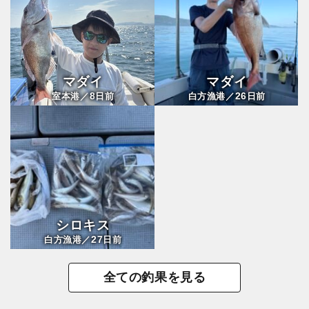
マダイ
マダイ
8
26
室本港／
日前
白方漁港／
日前
シロキス
27
白方漁港／
日前
全ての釣果を見る