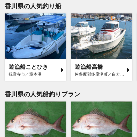
香川県の人気釣り船
遊漁船ことひき
遊漁船高橋
観音寺市／室本港
仲多度郡多度津町／白方漁港
香川県の人気船釣りプラン